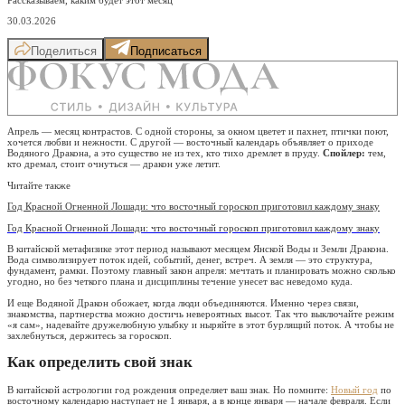
30.03.2026
Поделиться
Подписаться
Апрель — месяц контрастов. С одной стороны, за окном цветет и пахнет, птички поют,
хочется любви и нежности. С другой — восточный календарь объявляет о приходе
Водяного Дракона, а это существо не из тех, кто тихо дремлет в пруду.
Спойлер:
тем,
кто дремал, стоит очнуться — дракон уже летит.
Читайте также
Год Красной Огненной Лошади: что восточный гороскоп приготовил каждому знаку
Год Красной Огненной Лошади: что восточный гороскоп приготовил каждому знаку
В китайской метафизике этот период называют месяцем Янской Воды и Земли Дракона.
Вода символизирует поток идей, событий, денег, встреч. А земля — это структура,
фундамент, рамки. Поэтому главный закон апреля: мечтать и планировать можно сколько
угодно, но без четкого плана и дисциплины течение унесет вас неведомо куда.
И еще Водяной Дракон обожает, когда люди объединяются. Именно через связи,
знакомства, партнерства можно достичь невероятных высот. Так что выключайте режим
«я сам», надевайте дружелюбную улыбку и ныряйте в этот бурлящий поток. А чтобы не
захлебнуться, держитесь за гороскоп.
Как определить свой знак
В китайской астрологии год рождения определяет ваш знак. Но помните:
Новый год
по
восточному календарю наступает не 1 января, а в конце января — начале февраля. Если