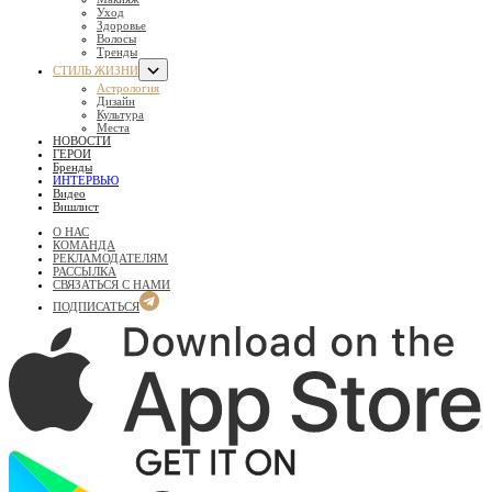
Уход
Здоровье
Волосы
Тренды
СТИЛЬ ЖИЗНИ
Астрология
Дизайн
Культура
Места
НОВОСТИ
ГЕРОИ
Бренды
ИНТЕРВЬЮ
Видео
Вишлист
О НАС
КОМАНДА
РЕКЛАМОДАТЕЛЯМ
РАССЫЛКА
СВЯЗАТЬСЯ С НАМИ
ПОДПИСАТЬСЯ