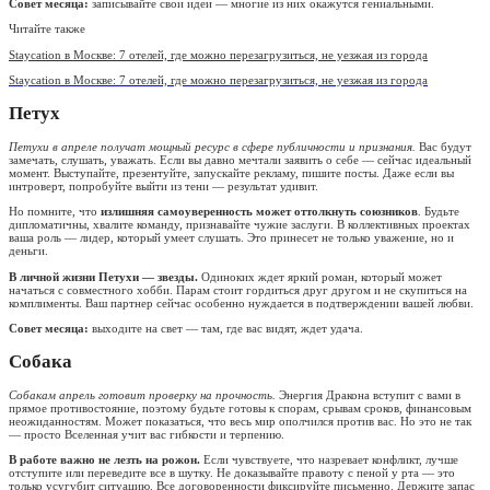
Совет месяца:
записывайте свои идеи — многие из них окажутся гениальными.
Читайте также
Staycation в Москве: 7 отелей, где можно перезагрузиться, не уезжая из города
Staycation в Москве: 7 отелей, где можно перезагрузиться, не уезжая из города
Петух
Петухи в апреле получат мощный ресурс в сфере публичности и признания.
Вас будут
замечать, слушать, уважать. Если вы давно мечтали заявить о себе — сейчас идеальный
момент. Выступайте, презентуйте, запускайте рекламу, пишите посты. Даже если вы
интроверт, попробуйте выйти из тени — результат удивит.
Но помните, что
излишняя самоуверенность может оттолкнуть союзников
. Будьте
дипломатичны, хвалите команду, признавайте чужие заслуги. В коллективных проектах
ваша роль — лидер, который умеет слушать. Это принесет не только уважение, но и
деньги.
В личной жизни Петухи — звезды.
Одиноких ждет яркий роман, который может
начаться с совместного хобби. Парам стоит гордиться друг другом и не скупиться на
комплименты. Ваш партнер сейчас особенно нуждается в подтверждении вашей любви.
Совет месяца:
выходите на свет — там, где вас видят, ждет удача.
Собака
Собакам апрель готовит проверку на прочность.
Энергия Дракона вступит с вами в
прямое противостояние, поэтому будьте готовы к спорам, срывам сроков, финансовым
неожиданностям. Может показаться, что весь мир ополчился против вас. Но это не так
— просто Вселенная учит вас гибкости и терпению.
В работе важно не лезть на рожон.
Если чувствуете, что назревает конфликт, лучше
отступите или переведите все в шутку. Не доказывайте правоту с пеной у рта — это
только усугубит ситуацию. Все договоренности фиксируйте письменно. Держите запас