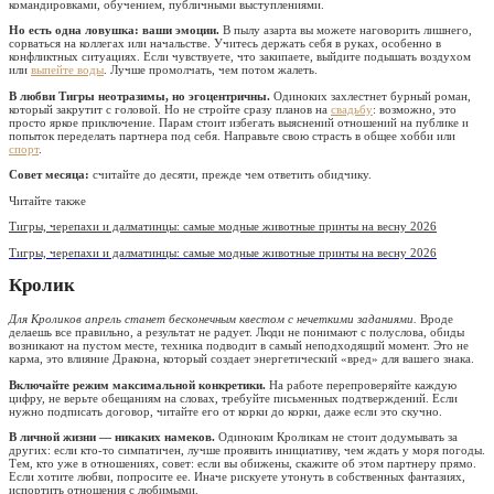
командировками, обучением, публичными выступлениями.
Но есть одна ловушка: ваши эмоции.
В пылу азарта вы можете наговорить лишнего,
сорваться на коллегах или начальстве. Учитесь держать себя в руках, особенно в
конфликтных ситуациях. Если чувствуете, что закипаете, выйдите подышать воздухом
или
выпейте воды
. Лучше промолчать, чем потом жалеть.
В любви Тигры неотразимы, но эгоцентричны.
Одиноких захлестнет бурный роман,
который закрутит с головой. Но не стройте сразу планов на
свадьбу
: возможно, это
просто яркое приключение. Парам стоит избегать выяснений отношений на публике и
попыток переделать партнера под себя. Направьте свою страсть в общее хобби или
спорт
.
Совет месяца:
считайте до десяти, прежде чем ответить обидчику.
Читайте также
Тигры, черепахи и далматинцы: самые модные животные принты на весну 2026
Тигры, черепахи и далматинцы: самые модные животные принты на весну 2026
Кролик
Для Кроликов апрель станет бесконечным квестом с нечеткими заданиями.
Вроде
делаешь все правильно, а результат не радует. Люди не понимают с полуслова, обиды
возникают на пустом месте, техника подводит в самый неподходящий момент. Это не
карма, это влияние Дракона, который создает энергетический «вред» для вашего знака.
Включайте режим максимальной конкретики.
На работе перепроверяйте каждую
цифру, не верьте обещаниям на словах, требуйте письменных подтверждений. Если
нужно подписать договор, читайте его от корки до корки, даже если это скучно.
В личной жизни — никаких намеков.
Одиноким Кроликам не стоит додумывать за
других: если кто-то симпатичен, лучше проявить инициативу, чем ждать у моря погоды.
Тем, кто уже в отношениях, совет: если вы обижены, скажите об этом партнеру прямо.
Если хотите любви, попросите ее. Иначе рискуете утонуть в собственных фантазиях,
испортить отношения с любимыми.