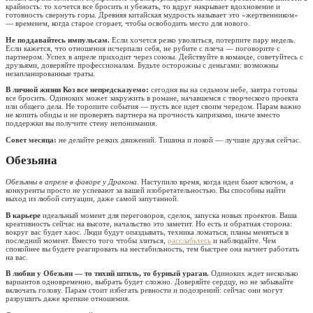
крайность: то хочется все бросить и убежать, то вдруг накрывает вдохновение и
готовность свернуть горы. Древняя китайская мудрость называет это «жертвенником»
— временем, когда старое сгорает, чтобы освободить место для нового.
Не поддавайтесь импульсам.
Если хочется резко уволиться, потерпите пару недель.
Если кажется, что отношения исчерпали себя, не рубите с плеча — поговорите с
партнером. Успех в апреле приходит через союзы. Действуйте в команде, советуйтесь с
друзьями, доверяйте профессионалам. Будьте осторожны с деньгами: возможны
незапланированные траты.
В личной жизни Коз все непредсказуемо:
сегодня вы на седьмом небе, завтра готовы
все бросить. Одиноких может закружить в романе, начавшемся с творческого проекта
или общего дела. Не торопите события — пусть все идет своим чередом. Парам важно
не копить обиды и не проверять партнера на прочность капризами, иначе вместо
поддержки вы получите стену непонимания.
Совет месяца:
не делайте резких движений. Тишина и покой — лучшие друзья сейчас.
Обезьяна
Обезьяны в апреле в фаворе у Дракона.
Наступило время, когда идеи бьют ключом, а
конкуренты просто не успевают за вашей изобретательностью. Вы способны найти
выход из любой ситуации, даже самой запутанной.
В карьере
идеальный момент для переговоров, сделок, запуска новых проектов. Ваша
креативность сейчас на высоте, начальство это заметит. Но есть и обратная сторона:
вокруг вас будет хаос. Люди будут опаздывать, техника ломаться, планы меняться в
последний момент. Вместо того чтобы злиться,
расслабьтесь
и наблюдайте. Чем
спокойнее вы будете реагировать на нестабильность, тем быстрее она начнет работать
на вас.
В любви у Обезьян — то тихий штиль, то бурный ураган.
Одиноких ждет несколько
вариантов одновременно, выбрать будет сложно. Доверяйте сердцу, но не забывайте
включать голову. Парам стоит избегать ревности и подозрений: сейчас они могут
разрушить даже крепкие отношения.