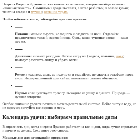
Энергия Водного Дракона может вызывать состояние, которое китайцы называют
«влажная тяжесть».
Симптомы:
вроде выспался, а встал разбитым; в голове туман;
тянет на сладкое и
мучное
;
отеки по утрам.
Чтобы избежать этого, соблюдайте простые правила:
Питание:
меньше сырого, холодного и сладкого на ночь. Отдавайте
предпочтение теплой, вареной пище. Супы, каши, тушеные овощи — ваши
друзья.
Движение:
никаких рекордов. Легкие нагрузки (ходьба, плавание,
йога
)
помогут разогнать лимфу и убрать отеки.
Режим:
ложитесь спать до полуночи и старайтесь не сидеть в телефоне перед
сном. Информационный шум сейчас выматывает сильнее обычного.
Нервы:
если чувствуете тревогу, выходите на улицу и дышите. Природа —
лучшее лекарство.
Особое внимание уделите почкам и мочевыделительной системе. Пейте чистую воду, но
не переусердствуйте: все хорошо в меру.
Календарь удачи: выбираем правильные даты
В апреле есть дни, когда энергия Дракона работает на вас, и дни, когда лучше спрятаться
и ничего не делать. Сохраните этот список.
Мощные дни для начинаний и прорывов: