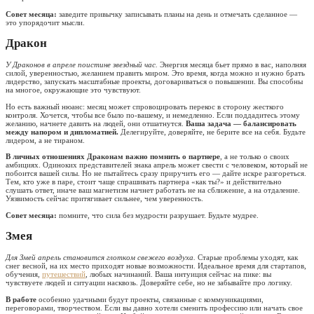
Совет месяца:
заведите привычку записывать планы на день и отмечать сделанное —
это упорядочит мысли.
Дракон
У Драконов в апреле поистине звездный час.
Энергия месяца бьет прямо в вас, наполняя
силой, уверенностью, желанием править миром. Это время, когда можно и нужно брать
лидерство, запускать масштабные проекты, договариваться о повышении. Вы способны
на многое, окружающие это чувствуют.
Но есть важный нюанс: месяц может спровоцировать перекос в сторону жесткого
контроля. Хочется, чтобы все было по-вашему, и немедленно. Если поддадитесь этому
желанию, начнете давить на людей, они отшатнутся.
Ваша задача — балансировать
между напором и дипломатией.
Делегируйте, доверяйте, не берите все на себя. Будьте
лидером, а не тираном.
В личных отношениях Драконам важно помнить о партнере
, а не только о своих
амбициях. Одиноких представителей знака апрель может свести с человеком, который не
побоится вашей силы. Но не пытайтесь сразу приручить его — дайте искре разгореться.
Тем, кто уже в паре, стоит чаще спрашивать партнера «как ты?» и действительно
слушать ответ, иначе ваш магнетизм начнет работать не на сближение, а на отдаление.
Уязвимость сейчас притягивает сильнее, чем уверенность.
Совет месяца:
помните, что сила без мудрости разрушает. Будьте мудрее.
Змея
Для Змей апрель становится глотком свежего воздуха.
Старые проблемы уходят, как
снег весной, на их место приходят новые возможности. Идеальное время для стартапов,
обучения,
путешествий
, любых начинаний. Ваша интуиция сейчас на пике: вы
чувствуете людей и ситуации насквозь. Доверяйте себе, но не забывайте про логику.
В работе
особенно удачными будут проекты, связанные с коммуникациями,
переговорами, творчеством. Если вы давно хотели сменить профессию или начать свое