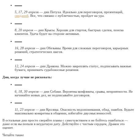
5, 17, 29 апреля
— дни Петуха. Идеально для переговоров, презентаций,
свиданий
. Все, что связано с публичностью, пройдет на ура.
8, 20 апреля
— дни Крысы. Хороши для стартов, быстрых сделок, поиска
клиентов. Удача будет на стороне активных.
16, 28 апреля
— дни Обезьяны. Время для сложных переговоров, карьерных
решений, стратегических шагов.
12, 24 апреля
— дни Дракона. Можно закреплять статус, подписывать важные
бумаги, принимать судьбоносные решения.
Дни, когда лучше не рисковать:
6, 18, 30 апреля
— дни Собаки. Вероятны конфликты, срывы, неприятности. Не
начинайте новых дел, не подписывайте договоров.
11, 23 апреля
— дни Кролика. Опасность недопонимания, обид, ошибок. Будьте
максимально конкретны в общении, избегайте двусмысленностей.
В остальные дни просто сверяйте планы с самочувствием и не бойтесь ошибаться —
даже если вы попали в неудачную дату. Действуйте с чистым сердцем, Дракон это
оценит.
Читайте также