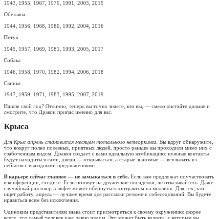
1943, 1955, 1967, 1979, 1991, 2003, 2015
Обезьяна
1944, 1956, 1968, 1980, 1992, 2004, 2016
Петух
1945, 1957, 1969, 1981, 1993, 2005, 2017
Собака
1946, 1958, 1970, 1982, 1994, 2006, 2018
Свинья
1947, 1959, 1971, 1983, 1995, 2007, 2019
Нашли свой год? Отлично, теперь вы точно знаете, кто вы, — смело листайте дальше и
смотрите, что Дракон припас именно для вас.
Крыса
Для Крыс апрель становится месяцем тотального нетворкинга.
Вы вдруг обнаружите,
что вокруг полно полезных, приятных людей, просто раньше вы проходили мимо них с
озабоченным видом. Дракон создает с вами идеальную комбинацию: нужные контакты
будут находиться сами, двери — открываться, а старые знакомые — всплывать из
небытия с выгодными предложениями.
В карьере сейчас главное — не замыкаться в себе.
Если вам предложат поучаствовать
в конференции, сходите. Если позовут на дружеские посиделки, не отказывайтесь. Даже
случайный разговор в лифте может обернуться контрактом на миллион. Для тех, кто
ищет работу, апрель — лучшее время для рассылки резюме и собеседований. Вы будете
нравиться всем без исключения.
Одиноким представителям знака стоит присмотреться к своему окружению: скорее
всего, тот самый человек уже давно рядом. Это может быть коллега, с которым вы