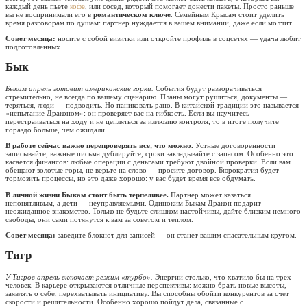
каждый день пьете
кофе
, или сосед, который помогает донести пакеты. Просто раньше
вы не воспринимали его в
романтическом ключе
. Семейным Крысам стоит уделить
время разговорам по душам: партнер нуждается в вашем внимании, даже если молчит.
Совет месяца:
носите с собой визитки или откройте профиль в соцсетях — удача любит
подготовленных.
Бык
Быкам апрель готовит американские горки.
События будут разворачиваться
стремительно, не всегда по вашему сценарию. Планы могут рушиться, документы —
теряться, люди — подводить. Но паниковать рано. В китайской традиции это называется
«испытание Драконом»: он проверяет вас на гибкость. Если вы научитесь
перестраиваться на ходу и не цепляться за иллюзию контроля, то в итоге получите
гораздо больше, чем ожидали.
В работе сейчас важно перепроверять все, что можно.
Устные договоренности
записывайте, важные письма дублируйте, сроки закладывайте с запасом. Особенно это
касается финансов: любые операции с деньгами требуют двойной проверки. Если вам
обещают золотые горы, не верьте на слово — просите договор. Бюрократия будет
тормозить процессы, но это даже хорошо: у вас будет время все обдумать.
В личной жизни Быкам стоит быть терпеливее.
Партнер может казаться
непонятливым, а дети — неуправляемыми. Одиноким Быкам Дракон подарит
неожиданное знакомство. Только не будьте слишком настойчивы, дайте близким немного
свободы, они сами потянутся к вам за советом и теплом.
Совет месяца:
заведите блокнот для записей — он станет вашим спасательным кругом.
Тигр
У Тигров апрель включает режим «турбо».
Энергии столько, что хватило бы на трех
человек. В карьере открываются отличные перспективы: можно брать новые высоты,
заявлять о себе, перехватывать инициативу. Вы способны обойти конкурентов за счет
скорости и решительности. Особенно хорошо пойдут дела, связанные с