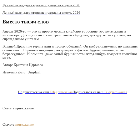
Лунный календарь стрижек и ухода на апрель 2026
Лунный календарь стрижек и ухода на апрель 2026
Вместо тысяч слов
Апрель 2026-го — это не просто месяц в китайском гороскопе, это целая жизнь в
миниатюре. Для одних он станет трамплином в будущее, для других — суровым, но
справедливым учителем.
Водяной Дракон не терпит лени и пустых обещаний. Он требует движения, но движения
осознанного. Слушайте интуицию, но доверяйте фактам. Будьте смелыми, но не
безрассудными. И помните: даже самый бурный поток когда-нибудь впадает в спокойное
море.
Автор: Кристина Царькова
Источник фото:
Unsplash
Подписаться на наш
Telegram-канал
Подписаться на наш
Telegram-канал
Скачать приложение
Скачать
приложение