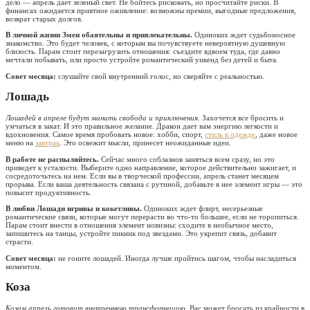
дело — апрель дает зеленый свет. Не бойтесь рисковать, но просчитайте риски. В
финансах ожидается приятное оживление: возможны премии, выгодные предложения,
возврат старых долгов.
В личной жизни Змеи обаятельны и привлекательны.
Одиноких ждет судьбоносное
знакомство. Это будет человек, с которым вы почувствуете невероятную душевную
близость. Парам стоит перезагрузить отношения: съездите вдвоем туда, где давно
мечтали побывать, или просто устройте романтический уикенд без детей и быта.
Совет месяца:
слушайте свой внутренний голос, но сверяйте с реальностью.
Лошадь
Лошадей в апреле будут манить свобода и приключения.
Захочется все бросить и
умчаться в закат. И это правильное желание. Дракон дает вам энергию легкости и
вдохновения. Самое время пробовать новое: хобби, спорт,
стиль в одежде
, даже новое
меню на
завтрак
. Это освежит мысли, принесет неожиданные идеи.
В работе не распыляйтесь.
Сейчас много соблазнов заняться всем сразу, но это
приведет к усталости. Выберите одно направление, которое действительно зажигает, и
сосредоточьтесь на нем. Если вы в творческой профессии, апрель станет месяцем
прорыва. Если ваша деятельность связана с рутиной, добавьте в нее элемент игры — это
повысит продуктивность.
В любви Лошади игривы и кокетливы.
Одиноких ждет флирт, несерьезные
романтические связи, которые могут перерасти во что-то большее, если не торопиться.
Парам стоит внести в отношения элемент новизны: сходите в необычное место,
запишитесь на танцы, устройте пикник под звездами. Это укрепит связь, добавит
страсти.
Совет месяца:
не гоните лошадей. Иногда лучше пройтись шагом, чтобы насладиться
моментом.
Коза
Козам апрель готовит внутреннюю трансформацию.
Вас может бросать из крайности в