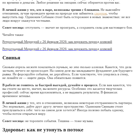
по времени и деньгам. Любое решение на эмоциях сейчас обернется против вас.
В личной жизни у тех, кто в паре, возможны трения с близкими.
Не выясняйте
отношения, лучше проведите время на природе или займитесь
спортом
, чтобы
выпустить пар. Одиноким Собакам стоит быть осторожнее в новых знакомствах: не все
люди вокруг окажутся честными.
Совет месяца:
отступить — значит не проиграть, а сохранить силы для настоящего боя.
Читайте также
Ретроградный Меркурий с 26 февраля 2026: как пережить период иллюзий
Ретроградный Меркурий с 26 февраля 2026: как пережить период иллюзий
Свинья
Свиньям апрель может показаться скучным, но это только иллюзия.
Кажется, что дела
застыли, ничего не происходит. На самом деле вы закладываете фундамент для будущего
рывка. Не форсируйте события, не дергайтесь. Если чувствуете, что уперлись в стену,
не ломайте ее — ищите дверь. Она обязательно появится.
В работе не гонитесь за быстрой выгодой, думайте о процессе.
Если вам кажется, что
вы стоите на месте, значит, вы копите ресурсы. Особенно это касается творческих
профессий: сейчас время вдохновляться, а не выдавать результаты. В финансах
временное затишье.
В личной жизни
у тех, кто в отношениях, возможна некоторая отстраненность партнера.
Это нормально, дайте друг другу личное пространство. Одиноким Свиньям стоит
прислушаться к себе: чего на самом деле хочется? Иногда полезно побыть одному,
чтобы потом открыться миру.
Совет месяца:
не торопите события. Тишина — тоже музыка.
Здоровье: как не утонуть в потоке