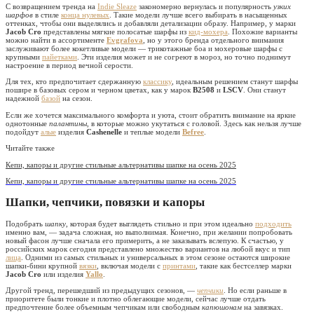
С возвращением тренда на
Indie Sleaze
закономерно вернулась и популярность
узких
шарфов
в стиле
конца нулевых
. Такие модели лучше всего выбирать в насыщенных
оттенках, чтобы они выделялись и добавляли детализации образу. Например, у марки
Jacob Cro
представлены мягкие полосатые шарфы из
кид-мохера
. Похожие варианты
можно найти в ассортименте
Evgrafova
, но у этого бренда отдельного внимания
заслуживают более кокетливые модели — трикотажные боа и мохеровые шарфы с
крупными
пайетками
. Эти изделия может и не согреют в мороз, но точно поднимут
настроение в период вечной серости.
Для тех, кто предпочитает сдержанную
классику
, идеальным решением станут шарфы
пошире в базовых сером и черном цветах, как у марок
B2508
и
LSCV
. Они станут
надежной
базой
на сезон.
Если же хочется максимального комфорта и уюта, стоит обратить внимание на яркие
однотонные
палантины
, в которые можно укутаться с головой. Здесь как нельзя лучше
подойдут
алые
изделия
Cashenelle
и теплые модели
Befree
.
Читайте также
Кепи, капоры и другие стильные альтернативы шапке на осень 2025
Кепи, капоры и другие стильные альтернативы шапке на осень 2025
Шапки, чепчики, повязки и капоры
Подобрать
шапку
, которая будет выглядеть стильно и при этом идеально
подходить
именно вам, — задача сложная, но выполнимая. Конечно, при желании попробовать
новый фасон лучше сначала его примерить, а не заказывать вслепую. К счастью, у
российских марок сегодня представлено множество вариантов на любой вкус и тип
лица
. Одними из самых стильных и универсальных в этом сезоне остаются широкие
шапки-бини крупной
вязки
, включая модели с
принтами
, такие как бестселлер марки
Jacob Cro
или изделия
Yallo
.
Другой тренд, перешедший из предыдущих сезонов, —
чепчики
. Но если раньше в
приоритете были тонкие и плотно облегающие модели, сейчас лучше отдать
предпочтение более объемным чепчикам или свободным
капюшонам
на завязках.