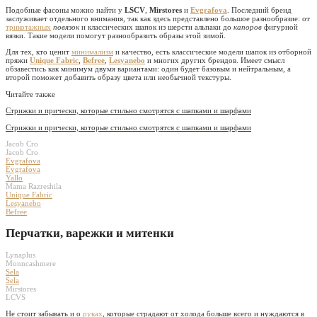
Подобные фасоны можно найти у
LSCV
,
Mirstores
и
Evgrafova
. Последний бренд
заслуживает отдельного внимания, так как здесь представлено большое разнообразие: от
трикотажных
повязок
и классических шапок из шерсти альпаки до
капоров
фигурной
вязки. Такие модели помогут разнообразить образы этой зимой.
Для тех, кто ценит
минимализм
и качество, есть классические модели шапок из отборной
пряжи
Unique Fabric
,
Befree
,
Lesyanebo
и многих других брендов. Имеет смысл
обзавестись как минимум двумя вариантами: один будет базовым и нейтральным, а
второй поможет добавить образу цвета или необычной текстуры.
Читайте также
Стрижки и прически, которые стильно смотрятся с шапками и шарфами
Стрижки и прически, которые стильно смотрятся с шапками и шарфами
Jacob Cro
Jacob Cro
Evgrafova
Evgrafova
Yallo
Mama Razreshila
Unique Fabric
Lesyanebo
Befree
Перчатки, варежки и митенки
Lynaplus
Monncashmere
Sela
Sela
Mirstores
LCVS
Не стоит забывать и о
руках
, которые страдают от холода больше всего и нуждаются в