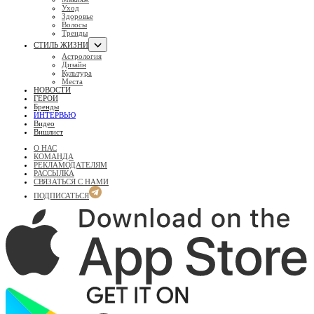
Уход
Здоровье
Волосы
Тренды
СТИЛЬ ЖИЗНИ
Астрология
Дизайн
Культура
Места
НОВОСТИ
ГЕРОИ
Бренды
ИНТЕРВЬЮ
Видео
Вишлист
О НАС
КОМАНДА
РЕКЛАМОДАТЕЛЯМ
РАССЫЛКА
СВЯЗАТЬСЯ С НАМИ
ПОДПИСАТЬСЯ