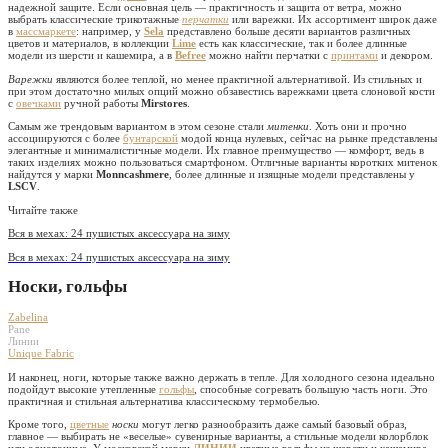
надежной защите. Если основная цель — практичность и защита от ветра, можно
выбрать классические трикотажные
перчатки
или варежки. Их ассортимент широк даже
в
массмаркете
: например, у
Sela
представлено больше десяти вариантов различных
цветов и материалов, в коллекции
Lime
есть как классические, так и более длинные
модели из шерсти и кашемира, а в
Befree
можно найти перчатки с
принтами
и декором.
Варежки
являются более теплой, но менее практичной альтернативой. Из стильных и
при этом достаточно милых опций можно обзавестись варежками цвета слоновой кости
с
овечками
ручной работы
Mirstores
.
Самым же трендовым вариантом в этом сезоне стали
митенки
. Хоть они и прочно
ассоциируются с более
бунтарской
модой конца нулевых, сейчас на рынке представлены
элегантные и минималистичные модели. Их главное преимущество — комфорт, ведь в
таких изделиях можно пользоваться смартфоном. Отличные варианты коротких митенок
найдутся у марки
Monncashmere
, более длинные и изящные модели представлены у
LSCV
.
Читайте также
Вся в мехах: 24 пушистых аксессуара на зиму
Вся в мехах: 24 пушистых аксессуара на зиму
Носки, гольфы
Zabelina
Pane
Линии
Unique Fabric
И наконец, ноги, которые также важно держать в тепле. Для холодного сезона идеально
подойдут высокие утепленные
гольфы
, способные согревать большую часть ноги. Это
практичная и стильная альтернатива классическому термобелью.
Кроме того,
цветные
носки
могут легко разнообразить даже самый базовый образ,
главное — выбирать не «веселые» сувенирные варианты, а стильные модели колорблок