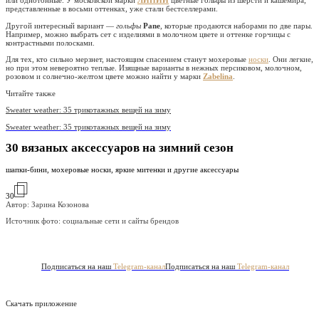
или однотонные. У московской марки
ЛИНИИ
цветные гольфы из шерсти и кашемира,
представленные в восьми оттенках, уже стали бестселлерами.
Другой интересный вариант —
гольфы
Pane
, которые продаются наборами по две пары.
Например, можно выбрать сет с изделиями в молочном цвете и оттенке горчицы с
контрастными полосками.
Для тех, кто сильно мерзнет, настоящим спасением станут мохеровые
носки
. Они легкие,
но при этом невероятно теплые. Изящные варианты в нежных персиковом, молочном,
розовом и солнечно-желтом цвете можно найти у марки
Zabelina
.
Читайте также
Sweater weather: 35 трикотажных вещей на зиму
Sweater weather: 35 трикотажных вещей на зиму
30 вязаных аксессуаров на зимний сезон
шапки-бини, мохеровые носки, яркие митенки и другие аксессуары
30
Автор: Зарина Козонова
Источник фото:
социальные сети и сайты брендов
Подписаться на наш
Telegram-канал
Подписаться на наш
Telegram-канал
Скачать приложение