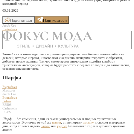
холодный период
05.01.2026
Поделиться
Подписаться
Jacob Cro
Evgrafova
Зимний сезон имеет одно неоспоримое преимущество — обилие и многослойность
деталей, которые и греют, и позволяют ежедневно экспериментировать с образами,
добавляя новые акценты. Так что самое время внимательно подойти к выбору
трикотажных аксессуаров, которые будут работать с первых холодов и до самой весны,
создавая ощущение уюта.
Шарфы
Evgrafova
Mirstores
Jacob Cro
Evgrafova
Befree
B2508
Cashenelle
LCVS
Шарф
— без сомнения, один из самых универсальных и модных трикотажных
аксессуаров. В отличие от той же
шапки
, он не портит
укладку
и спасает в ветреные
дни, когда хочется надеть
пальто
или
куртку
без высокого горла и добавить цветной
акцент.