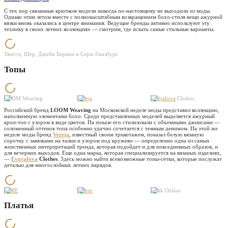
С тех пор связанные крючком модели никогда по-настоящему не выходили из моды.
Однако этим летом вместе с полномасштабным возвращением бохо-стиля вещи ажурной
вязки вновь оказались в центре внимания. Ведущие бренды активно используют эту
технику в своих летних коллекциях — смотрим, где искать самые стильные варианты.
Твигги, Шер, Джейн Биркин и Серж Гинзбург
Топы
LOOM Weaving
Vereja
Evgrafova
Clothes
Российский бренд
LOOM Weaving
на Московской неделе моды представил коллекцию,
наполненную элементами бохо. Среди представленных моделей выделяется ажурный
кроп-топ с узором в виде цветов. На показе его стилизовали с объемными джинсами —
соломенный оттенок топа особенно удачно сочетается с темным денимом. На этой же
неделе моды бренд
Vereja
, известный своим трикотажем, показал белую вязаную
сорочку с завязками на талии и узором под кружево — определенно одна из самых
женственных интерпретаций тренда, которая подойдет и для повседневных образов, и
для вечерних выходов. Еще одна марка, которая специализируется на вязаных изделиях,
—
Evgrafova
Clothes
. Здесь можно найти всевозможные топы-сетки, которые послужат
деталью для многослойных летних нарядов.
LIME
Befree
Look Online
Платья