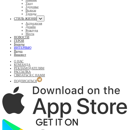
Уход
Здоровье
Волосы
Тренды
СТИЛЬ ЖИЗНИ
Астрология
Дизайн
Культура
Места
НОВОСТИ
ГЕРОИ
Бренды
ИНТЕРВЬЮ
Видео
Вишлист
О НАС
КОМАНДА
РЕКЛАМОДАТЕЛЯМ
РАССЫЛКА
СВЯЗАТЬСЯ С НАМИ
ПОДПИСАТЬСЯ