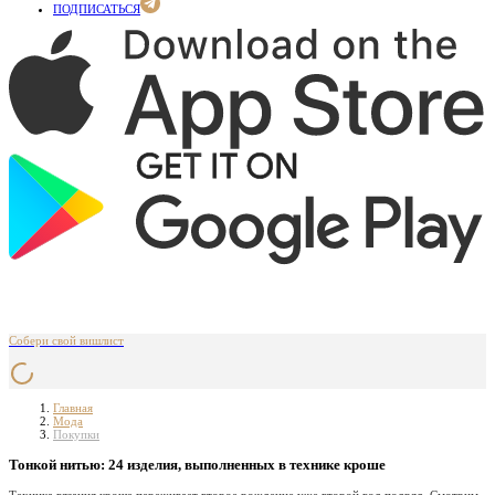
ПОДПИСАТЬСЯ
Собери свой вишлист
Главная
Мода
Покупки
Тонкой нитью: 24 изделия, выполненных в технике кроше
Техника вязания кроше переживает второе рождение уже второй год подряд. Смотрим,