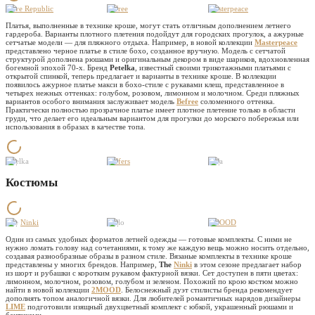
Love Republic
Befree
Masterpeace
Платья, выполненные в технике кроше, могут стать отличным дополнением летнего
гардероба. Варианты плотного плетения подойдут для городских прогулок, а ажурные
сетчатые модели — для пляжного отдыха. Например, в новой коллекции
Masterpeace
представлено черное платье в стиле бохо, созданное вручную. Модель с сетчатой
структурой дополнена рюшами и оригинальным декором в виде шариков, вдохновленная
богемной эпохой 70-х. Бренд
Petelka
, известный своими трикотажными платьями с
открытой спинкой, теперь предлагает и варианты в технике кроше. В коллекции
появилось ажурное платье макси в бохо-стиле с рукавами клеш, представленное в
четырех нежных оттенках: голубом, розовом, лимонном и молочном. Среди пляжных
вариантов особого внимания заслуживает модель
Befree
соломенного оттенка.
Практически полностью прозрачное платье имеет плотное плетение только в области
груди, что делает его идеальным вариантом для прогулки до морского побережья или
использования в образах в качестве топа.
Petelka
Leffers
Fufa
Костюмы
The
Ninki
Yollo
2MOOD
Один из самых удобных форматов летней одежды — готовые комплекты. С ними не
нужно ломать голову над сочетаниями, к тому же каждую вещь можно носить отдельно,
создавая разнообразные образы в разном стиле. Вязаные комплекты в технике кроше
представлены у многих брендов. Например,
The
Ninki
в этом сезоне предлагает набор
из шорт и рубашки с коротким рукавом фактурной вязки. Сет доступен в пяти цветах:
лимонном, молочном, розовом, голубом и зеленом. Похожий по крою костюм можно
найти в новой коллекции
2MOOD
. Белоснежный дуэт стилисты бренда рекомендует
дополнять топом аналогичной вязки. Для любителей романтичных нарядов дизайнеры
LIME
подготовили изящный двухцветный комплект с юбкой, украшенный рюшами и
бантиками.