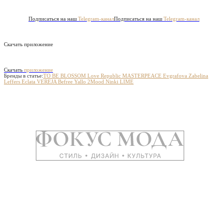
Подписаться на наш
Telegram-канал
Подписаться на наш
Telegram-канал
Скачать приложение
Скачать
приложение
Бренды в статье:
TO BE BLOSSOM
Love Republic
MASTERPEACE
Evgrafova
Zabelina
Leffers
Eclata
VEREJA
Befree
Yallo
2Mood
Ninki
LIME