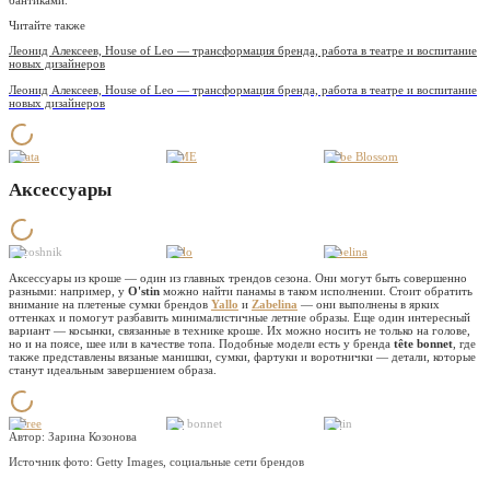
Читайте также
Леонид Алексеев, House of Leo — трансформация бренда, работа в театре и воспитание
новых дизайнеров
Леонид Алексеев, House of Leo — трансформация бренда, работа в театре и воспитание
новых дизайнеров
Eclata
LIME
To be Blossom
Аксессуары
Cocoshnik
Yallo
Zabelina
Аксессуары из кроше — один из главных трендов сезона. Они могут быть совершенно
разными: например, у
O'stin
можно найти панамы в таком исполнении. Стоит обратить
внимание на плетеные сумки брендов
Yallo
и
Zabelina
— они выполнены в ярких
оттенках и помогут разбавить минималистичные летние образы. Еще один интересный
вариант — косынки, связанные в технике кроше. Их можно носить не только на голове,
но и на поясе, шее или в качестве топа. Подобные модели есть у бренда
tête bonnet
, где
также представлены вязаные манишки, сумки, фартуки и воротнички — детали, которые
станут идеальным завершением образа.
Befree
tête bonnet
O'stin
Автор: Зарина Козонова
Источник фото:
Getty Images, социальные сети брендов