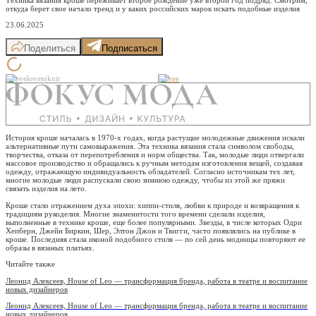
откуда берет свое начало тренд и у каких российских марок искать подобные изделия
23.06.2025
Поделиться
Подписаться
@lovelovetoknit
Befree
История кроше началась в 1970-х годах, когда растущие молодежные движения искали
альтернативные пути самовыражения. Эта техника вязания стала символом свободы,
творчества, отказа от перепотребления и норм общества. Так, молодые люди отвергали
массовое производство и обращались к ручным методам изготовления вещей, создавая
одежду, отражающую индивидуальность обладателей. Согласно источникам тех лет,
многие молодые люди распускали свою зимнюю одежду, чтобы из этой же пряжи
связать изделия на лето.
Кроше стало отражением духа эпохи: хиппи-стиля, любви к природе и возвращения к
традициям рукоделия. Многие знаменитости того времени сделали изделия,
выполненные в технике кроше, еще более популярными. Звезды, в числе которых Одри
Хепберн, Джейн Биркин, Шер, Элтон Джон и Твигги, часто появлялись на публике в
кроше. Последняя стала иконой подобного стиля — по сей день модницы повторяют ее
образы в вязаных платьях.
Читайте также
Леонид Алексеев, House of Leo — трансформация бренда, работа в театре и воспитание
новых дизайнеров
Леонид Алексеев, House of Leo — трансформация бренда, работа в театре и воспитание
новых дизайнеров