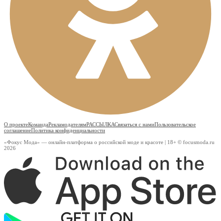
О проекте
Команда
Рекламодателям
РАССЫЛКА
Связаться с нами
Пользовательское
соглашение
Политика конфиденциальности
«Фокус Мода» — онлайн-платформа о российской моде и красоте | 18+ © focusmoda.ru
2026