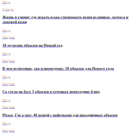
Мода
Тренды
Жизнь в глянце: где искать и как стилизовать вещи из винила, латекса и
лаковой кожи
Мода
Покупки
30 мужских образов на Новый год
Мода
Покупки
В чем встретишь, так и проведешь: 50 образов для Нового года
Мода
Покупки
Со стола на бал: 5 образов в оттенках новогодних блюд
Мода
Покупки
Please, I'm a star: 40 вещей с пайетками для праздничных образов
Мода
Покупки