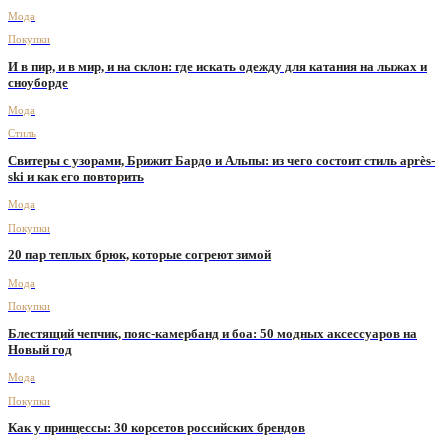
Мода
Покупки
И в пир, и в мир, и на склон: где искать одежду для катания на лыжах и
сноуборде
Мода
Стиль
Свитеры с узорами, Брижит Бардо и Альпы: из чего состоит стиль après-
ski и как его повторить
Мода
Покупки
20 пар теплых брюк, которые согреют зимой
Мода
Покупки
Блестящий чепчик, пояс-камербанд и боа: 50 модных аксессуаров на
Новый год
Мода
Покупки
Как у принцессы: 30 корсетов российских брендов