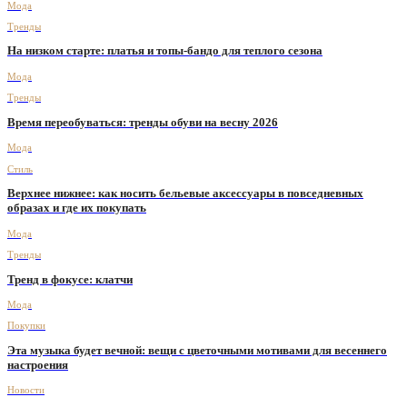
Мода
Тренды
На низком старте: платья и топы-бандо для теплого сезона
Мода
Тренды
Время переобуваться: тренды обуви на весну 2026
Мода
Стиль
Верхнее нижнее: как носить бельевые аксессуары в повседневных
образах и где их покупать
Мода
Тренды
Тренд в фокусе: клатчи
Мода
Покупки
Эта музыка будет вечной: вещи с цветочными мотивами для весеннего
настроения
Новости