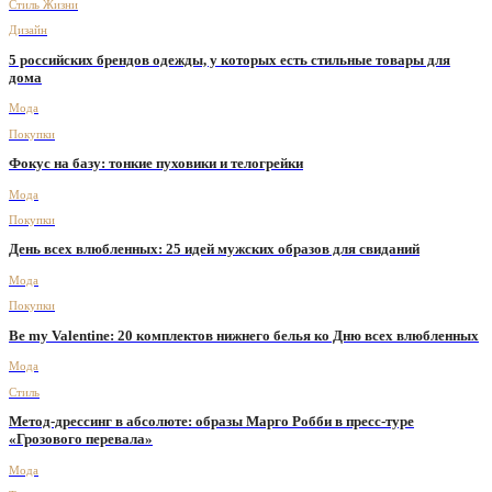
Стиль Жизни
Дизайн
5 российских брендов одежды, у которых есть стильные товары для
дома
Мода
Покупки
Фокус на базу: тонкие пуховики и телогрейки
Мода
Покупки
День всех влюбленных: 25 идей мужских образов для свиданий
Мода
Покупки
Be my Valentine: 20 комплектов нижнего белья ко Дню всех влюбленных
Мода
Стиль
Метод-дрессинг в абсолюте: образы Марго Робби в пресс-туре
«Грозового перевала»
Мода