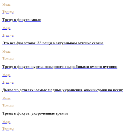
Мода
Тренды
Тренд в фокусе: мюли
Мода
Тренды
Это все фиолетово: 33 вещи в актуальном оттенке сезона
Мода
Тренды
Тренд в фокусе: куртка пожарного с карабинами вместо пуговиц
Мода
Тренды
Дьявол в деталях: самые модные украшения, очки и сумки на весну
Мода
Тренды
Тренд в фокусе: укороченные тренчи
Мода
Тренды