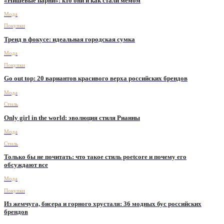
«Нишевые парни»: кто они и как стали мемом
Мода
Покупки
Тренд в фокусе: идеальная городская сумка
Мода
Покупки
Go out top: 20 вариантов красивого верха российских брендов
Мода
Стиль
Only girl in the world: эволюция стиля Рианны
Мода
Стиль
Только бы не почитать: что такое стиль poetcore и почему его
обсуждают все
Мода
Покупки
Из жемчуга, бисера и горного хрусталя: 36 модных бус российских
брендов