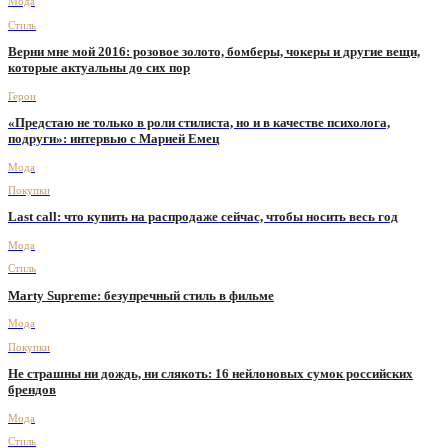
Мода
Стиль
Верни мне мой 2016: розовое золото, бомберы, чокеры и другие вещи,
которые актуальны до сих пор
Герои
«Предстаю не только в роли стилиста, но и в качестве психолога,
подруги»: интервью с Марией Емец
Мода
Покупки
Last call: что купить на распродаже сейчас, чтобы носить весь год
Мода
Стиль
Marty Supreme: безупречный стиль в фильме
Мода
Покупки
Не страшны ни дождь, ни слякоть: 16 нейлоновых сумок российских
брендов
Мода
Стиль