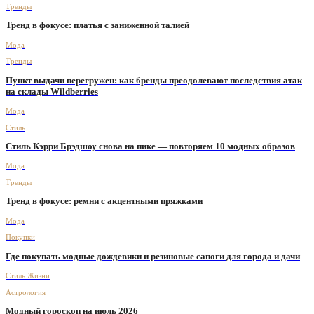
Тренды
Тренд в фокусе: платья с заниженной талией
Мода
Тренды
Пункт выдачи перегружен: как бренды преодолевают последствия атак
на склады Wildberries
Мода
Стиль
Стиль Кэрри Брэдшоу снова на пике — повторяем 10 модных образов
Мода
Тренды
Тренд в фокусе: ремни с акцентными пряжками
Мода
Покупки
Где покупать модные дождевики и резиновые сапоги для города и дачи
Стиль Жизни
Астрология
Модный гороскоп на июль 2026