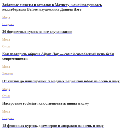
Забавные сюжеты и отсылки к Матиссу: какой получилась
коллаборация Befree и художника Данила Дэге
Мода
Покупки
30 бюджетных сумок на все случаи жизни
Мода
Стиль
Как повторить образы Айрис Лоу — самой самобытной непо-беби
современности
Мода
Тренды
От клетки до плиссировки: 5 модных вариантов юбок на осень и зиму
Мода
Стиль
Настроение rockstar: как стилизовать шипы и кожу
Мода
Покупки
18 флисовых курток, джемперов и анораков на осень и зиму