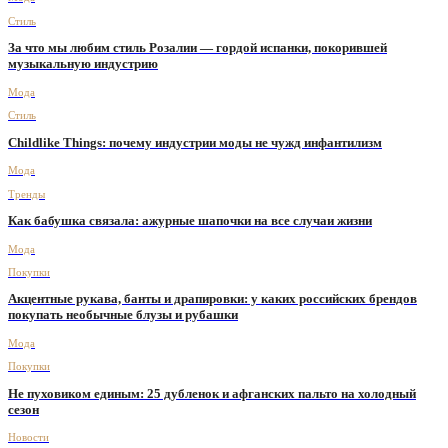
Стиль
За что мы любим стиль Розалии — гордой испанки, покорившей
музыкальную индустрию
Мода
Стиль
Childlike Things: почему индустрии моды не чужд инфантилизм
Мода
Тренды
Как бабушка связала: ажурные шапочки на все случаи жизни
Мода
Покупки
Акцентные рукава, банты и драпировки: у каких российских брендов
покупать необычные блузы и рубашки
Мода
Покупки
Не пуховиком единым: 25 дубленок и афганских пальто на холодный
сезон
Новости