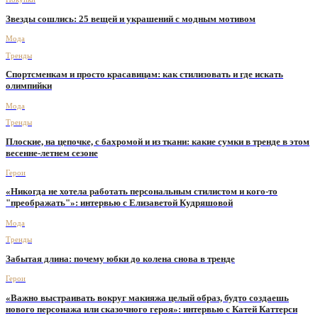
Звезды сошлись: 25 вещей и украшений с модным мотивом
Мода
Тренды
Спортсменкам и просто красавицам: как стилизовать и где искать
олимпийки
Мода
Тренды
Плоские, на цепочке, с бахромой и из ткани: какие сумки в тренде в этом
весенне-летнем сезоне
Герои
«Никогда не хотела работать персональным стилистом и кого-то
"преображать"»: интервью с Елизаветой Кудряшовой
Мода
Тренды
Забытая длина: почему юбки до колена снова в тренде
Герои
«Важно выстраивать вокруг макияжа целый образ, будто создаешь
нового персонажа или сказочного героя»: интервью с Катей Каттерси