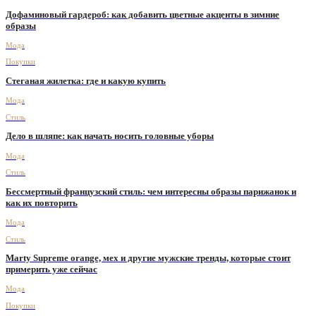
Дофаминовый гардероб: как добавить цветные акценты в зимние
образы
Мода
Покупки
Стеганая жилетка: где и какую купить
Мода
Стиль
Дело в шляпе: как начать носить головные уборы
Мода
Стиль
Бессмертный французский стиль: чем интересны образы парижанок и
как их повторить
Мода
Стиль
Marty Supreme orange, мех и другие мужские тренды, которые стоит
примерить уже сейчас
Мода
Покупки