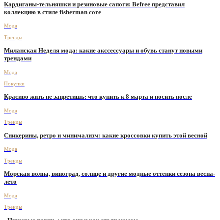
Кардиганы-тельняшки и резиновые сапоги: Befree представил
коллекцию в стиле fisherman core
Мода
Тренды
Миланская Неделя мода: какие акссессуары и обувь станут новыми
трендами
Мода
Покупки
Красиво жить не запретишь: что купить к 8 марта и носить после
Мода
Тренды
Сникерины, ретро и минимализм: какие кроссовки купить этой весной
Мода
Тренды
Морская волна, виноград, солнце и другие модные оттенки сезона весна-
лето
Мода
Тренды