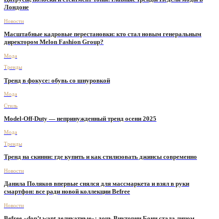
Лондоне
Новости
Масштабные кадровые перестановки: кто стал новым генеральным
директором Melon Fashion Group?
Мода
Тренды
Тренд в фокусе: обувь со шнуровкой
Мода
Стиль
Model-Off-Duty — непринужденный тренд осени 2025
Мода
Тренды
Тренд на скинни: где купить и как стилизовать джинсы современно
Новости
Данила Поляков впервые снялся для массмаркета и взял в руки
смартфон: все ради новой коллекции Befree
Новости
Befree «don’t want деликатные»: дочь Виктории Бони стала лицом