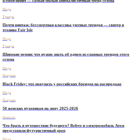
Бэмби-принт — самый милый анималистичный тренд сезона
Мода
Тренды
Почти винтаж: бессмертная классика уютных трендов — свитер в
технике Fair Isle
Мода
Тренды
Широкие ремни: что нужно знать об одном из главных трендов этого
сезона
Мода
Покупки
Black Friday: что покупать у российских брендов на распродаже
Мода
Покупки
50 женских пуховиков на зиму 2025-2026
Новости
Что брать в путешествие будущего? Befree и электромобиль Атом
представили футуристичный дроп
Мода