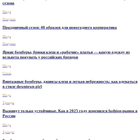
сезона
Мода
Покупки
Праздничный сезон: 40 образов для новогоднего корпоратива
Мода
Покупки
Яркие бомберы, брюки клеш и «рабочие» платья — какую одежду из
вельвета покупать у российских брендов
Мода
Стиль
Винтажные бомберы, джинсы клеш и легкая небрежность: как одеваться
в стиле downtown girl
Мода
Тренды
Выживут только устойчивые. Как в 2025 году изменился fashion-рынок в
России
Мода
Тренды