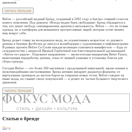
движения.
читать больше
Befree — российский модный бренд, созданный в 2002 году и быстро ставший голосом
нового поколения. Под девизом «Всегда модно быть свободным» бренд обращается к
тем, кто ценит свободу самовыражения, креатив и актуальность. Befree — это не только
одежда, но и платформа для комьюнити прогрессивных людей, которые хотят менять
мир вокруг себя.
Бренд делает ставку на молодежную моду, не ограничиваясь возрастом: от дерзкого
денима и базовых футболок до капсул в коллаборации с художниками и инфлюенсерами.
В рамках проекта Befree Co:Create каждая коллекция становится манифестом — будь то
сотрудничество с актрисой Ириной Горбачёвой или благотворительной организацией
«Антон тут рядом». Отдельное направление — экологическая инициатива Better Future,
включающая переработку денима, отказ от лишней упаковки и установку боксов для
сбора одежды.
Сегодня Befree — это более 260 магазинов с продуманной навигацией, лаунж-зонами и
мультимедийными инсталляциями. Бренд активно внедряет диджитал-форматы: от
виртуальных примерок до кастом-баров на открытии новых точек. Befree говорит на
языке моды, но слышит своих покупателей — и делает их частью большого творческого
движения.
читать больше
Статьи о бренде
Мода