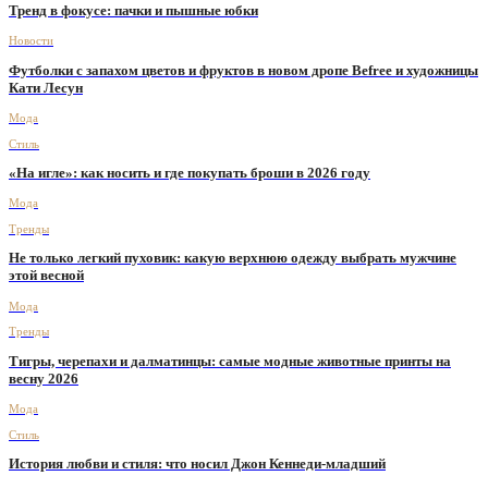
Тренд в фокусе: пачки и пышные юбки
Новости
Футболки с запахом цветов и фруктов в новом дропе Befree и художницы
Кати Лесун
Мода
Стиль
«На игле»: как носить и где покупать броши в 2026 году
Мода
Тренды
Не только легкий пуховик: какую верхнюю одежду выбрать мужчине
этой весной
Мода
Тренды
Тигры, черепахи и далматинцы: самые модные животные принты на
весну 2026
Мода
Стиль
История любви и стиля: что носил Джон Кеннеди-младший