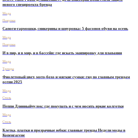
нового спецпроекта бренда
Мода
Покупки
Сапоги-гармошки, сникерины и шнуровка: 5 фасонов обуви на осень
Мода
Покупки
И в пир, и в мир, и в бассейн: где искать экипировку для плавания
Мода
Тренды
Фиолетовый цвет, мото-бохо и мягкие сумки: гид по главным трендам
осени 2025
Мода
Стиль
Пеппи Длинныйчулок: где покупать и с чем носить яркие колготки
Мода
Стиль
Клетка, платки и прозрачные юбки: главные тренды Недели моды в
Копенгагене