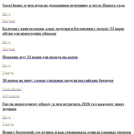
Sweet home: в чем идти на домашнюю вечеринку в честь Нового года
Мода
Покупки
Балетки с кристаллами, алые лодочки и босоножки с мехом: 33 пары
обуви для новогодних образов
Мода
Покупки
Покоряя лед: 33 вещи для похода на каток
Мода
Тренды
50 парок на зиму: самые стильные модели российских брендов
Стиль Жизни
Астрология
Гид по новогоднему образу: в чем встречать 2026 год каждому знаку
зодиака
Мода
Тренды
Вещи с бахромой: где купить и как стилизовать один из главных трендов