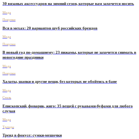
30 вязаных аксессуаров на зимний сезон, которые вам захочется носить
Мода
Покупки
Вся в мехах: 20 вариантов шуб российских брендов
Мода
Покупки
В новый год по-домашнему: 23 пижамы, которые не захочется снимать в
новогодние праздники
Мода
Покупки
Халаты, шапки и другие вещи, без которых не обойтись в бане
Мода
Стиль
Епископский, фонарик, жиго: 35 вещей с рукавами-буфами для любого
случая
Мода
Тренды
Тренд в фокусе: сумки-мешочки