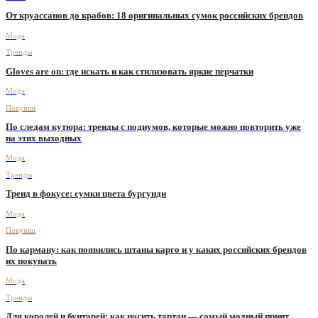
От круассанов до крабов: 18 оригинальных сумок российских брендов
Мода
Тренды
Gloves are on: где искать и как стилизовать яркие перчатки
Мода
Покупки
По следам кутюра: тренды с подиумов, которые можно повторить уже
на этих выходных
Мода
Тренды
Тренд в фокусе: сумки цвета бургунди
Мода
Покупки
По карману: как появились штаны карго и у каких российских брендов
их покупать
Мода
Тренды
Для королей и бунтарей: как носить тартан — самый модный принт