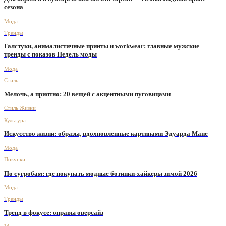
сезона
Мода
Тренды
Галстуки, анималистичные принты и workwear: главные мужские
тренды с показов Недель моды
Мода
Стиль
Мелочь, а приятно: 20 вещей с акцентными пуговицами
Стиль Жизни
Культура
Искусство жизни: образы, вдохновленные картинами Эдуарда Мане
Мода
Покупки
По сугробам: где покупать модные ботинки-хайкеры зимой 2026
Мода
Тренды
Тренд в фокусе: оправы оверсайз