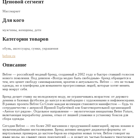
Ценовой сегмент
Массмаркет
Для кого
мужчины, женщины, дети
Категории товаров
обувь, аксессуары, сумки, украшения
befree.ru
Описание
Befree — российский модный бренд, созданный в 2002 году и быстро ставший голосом
нового поколения. Под девизом «Всегда модно быть свободным» бренд обращается к
тем, кто ценит свободу самовыражения, креатив и актуальность. Befree — это не только
одежда, но и платформа для комьюнити прогрессивных людей, которые хотят менять
мир вокруг себя.
Бренд делает ставку на молодежную моду, не ограничиваясь возрастом: от дерзкого
денима и базовых футболок до капсул в коллаборации с художниками и инфлюенсерами.
В рамках проекта Befree Co:Create каждая коллекция становится манифестом — будь то
сотрудничество с актрисой Ириной Горбачёвой или благотворительной организацией
«Антон тут рядом». Отдельное направление — экологическая инициатива Better Future,
включающая переработку денима, отказ от лишней упаковки и установку боксов для
сбора одежды.
Сегодня Befree — это более 260 магазинов с продуманной навигацией, лаунж-зонами и
мультимедийными инсталляциями. Бренд активно внедряет диджитал-форматы: от
виртуальных примерок до кастом-баров на открытии новых точек. Befree говорит на
языке моды, но слышит своих покупателей — и делает их частью большого творческого