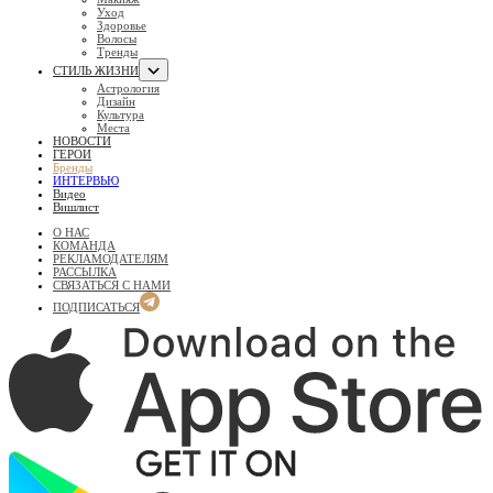
Уход
Здоровье
Волосы
Тренды
СТИЛЬ ЖИЗНИ
Астрология
Дизайн
Культура
Места
НОВОСТИ
ГЕРОИ
Бренды
ИНТЕРВЬЮ
Видео
Вишлист
О НАС
КОМАНДА
РЕКЛАМОДАТЕЛЯМ
РАССЫЛКА
СВЯЗАТЬСЯ С НАМИ
ПОДПИСАТЬСЯ