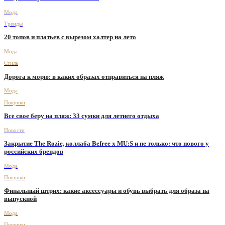
Мода
Тренды
20 топов и платьев с вырезом халтер на лето
Мода
Стиль
Дорога к морю: в каких образах отправиться на пляж
Мода
Покупки
Все свое беру на пляж: 33 сумки для летнего отдыха
Новости
Закрытие The Rozie, коллаба Befree х MU:S и не только: что нового у
российских брендов
Мода
Покупки
Финальный штрих: какие аксессуары и обувь выбрать для образа на
выпускной
Мода
Покупки