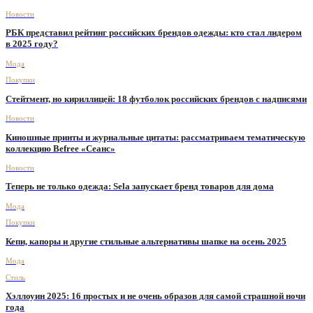
Новости
РБК представил рейтинг российских брендов одежды: кто стал лидером
в 2025 году?
Мода
Покупки
Стейтмент, но кириллицей: 18 футболок российских брендов с надписями
Новости
Киношные принты и журнальные цитаты: рассматриваем тематическую
коллекцию Befree «Сеанс»
Новости
Теперь не только одежда: Sela запускает бренд товаров для дома
Мода
Покупки
Кепи, капоры и другие стильные альтернативы шапке на осень 2025
Мода
Стиль
Хэллоуин 2025: 16 простых и не очень образов для самой страшной ночи
года