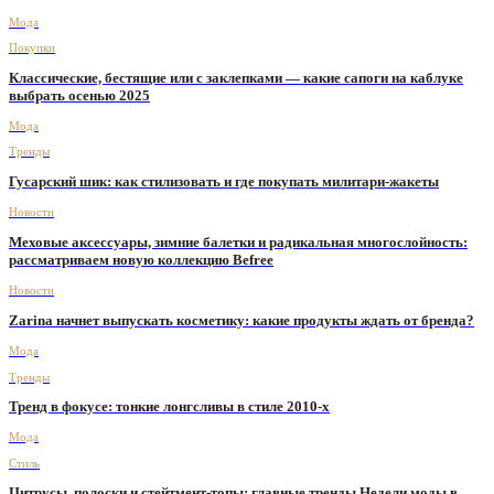
Мода
Покупки
Классические, бестящие или с заклепками — какие сапоги на каблуке
выбрать осенью 2025
Мода
Тренды
Гусарский шик: как стилизовать и где покупать милитари-жакеты
Новости
Меховые аксессуары, зимние балетки и радикальная многослойность:
рассматриваем новую коллекцию Befree
Новости
Zarina начнет выпускать косметику: какие продукты ждать от бренда?
Мода
Тренды
Тренд в фокусе: тонкие лонгсливы в стиле 2010-х
Мода
Стиль
Цитрусы, полоски и стейтмент-топы: главные тренды Недели моды в