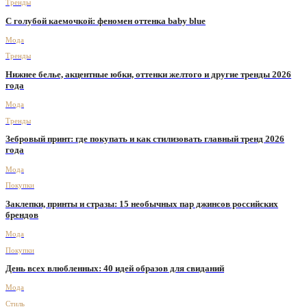
Тренды
С голубой каемочкой: феномен оттенка baby blue
Мода
Тренды
Нижнее белье, акцентные юбки, оттенки желтого и другие тренды 2026
года
Мода
Тренды
Зебровый принт: где покупать и как стилизовать главный тренд 2026
года
Мода
Покупки
Заклепки, принты и стразы: 15 необычных пар джинсов российских
брендов
Мода
Покупки
День всех влюбленных: 40 идей образов для свиданий
Мода
Стиль