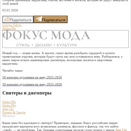
этой зимой
03.01.2026
Поделиться
Подписаться
Unique Fabric
Dasha Phi
Новый год — новая жизнь. А значит, самое время разобрать гардероб и купить
трикотажные изделия, которые будут греть нас всю оставшуюся зиму. Разбираемся, у
каких марок искать кашемировые джемперы, мохеровые жилеты и шерстяные
кардиганы.
Читайте также
50 женских пуховиков на зиму 2025-2026
50 женских пуховиков на зиму 2025-2026
Свитеры и джемперы
Dasha Phi
Dasha Phi
Aim Clo
Present & Simple
Mirstores
Какая зима без идеального свитера? Правильно, никакая. Благо российские марки
предлагают варианты всех возможных размеров, фасонов и фактур, так что найти
«свой» — не проблема. Так, базовые однотонные модели стоит искать у марок
Aim Clo