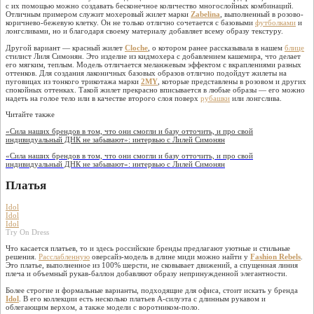
с их помощью можно создавать бесконечное количество многослойных комбинаций.
Отличным примером служит мохеровый жилет марки
Zabelina
, выполненный в розово-
коричнево-бежевую клетку. Он не только отлично сочетается с базовыми
футболками
и
лонгсливами, но и благодаря своему материалу добавляет всему образу текстуру.
Другой вариант — красный жилет
Cloche
, о котором ранее рассказывала в нашем
блице
стилист Лиля Симонян. Это изделие из кидмохера с добавлением кашемира, что делает
его мягким, теплым. Модель отличается меланжевым эффектом с вкраплениями разных
оттенков. Для создания лаконичных базовых образов отлично подойдут жилеты на
пуговицах из тонкого трикотажа марки
2MY
, которые представлены в розовом и других
спокойных оттенках. Такой жилет прекрасно вписывается в любые образы — его можно
надеть на голое тело или в качестве второго слоя поверх
рубашки
или лонгслива.
Читайте также
«Сила наших брендов в том, что они смогли и базу отточить, и про свой
индивидуальный ДНК не забывают»: интервью с Лилей Симонян
«Сила наших брендов в том, что они смогли и базу отточить, и про свой
индивидуальный ДНК не забывают»: интервью с Лилей Симонян
Платья
Idol
Idol
Idol
Try On Dress
Что касается платьев, то и здесь российские бренды предлагают уютные и стильные
решения.
Расслабленную
оверсайз-модель в длине миди можно найти у
Fashion Rebels
.
Это платье, выполненное из 100% шерсти, не сковывает движений, а спущенная линия
плеча и объемный рукав-баллон добавляют образу непринужденной элегантности.
Более строгие и формальные варианты, подходящие для офиса, стоит искать у бренда
Idol
. В его коллекции есть несколько платьев А-силуэта с длинным рукавом и
облегающим верхом, а также модели с воротником-поло.