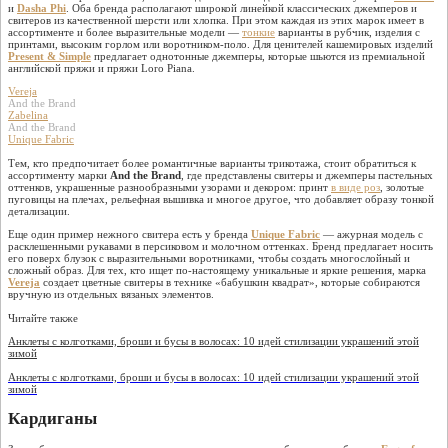
и
Dasha Phi
. Оба бренда располагают широкой линейкой классических джемперов и
свитеров из качественной шерсти или хлопка. При этом каждая из этих марок имеет в
ассортименте и более выразительные модели —
тонкие
варианты в рубчик, изделия с
принтами, высоким горлом или воротником-поло. Для ценителей кашемировых изделий
Present & Simple
предлагает однотонные джемперы, которые шьются из премиальной
английской пряжи и пряжи Loro Piana.
Vereja
And the Brand
Zabelina
And the Brand
Unique Fabric
Тем, кто предпочитает более романтичные варианты трикотажа, стоит обратиться к
ассортименту марки
And the Brand
, где представлены свитеры и джемперы пастельных
оттенков, украшенные разнообразными узорами и декором: принт
в виде роз
, золотые
пуговицы на плечах, рельефная вышивка и многое другое, что добавляет образу тонкой
детализации.
Еще один пример нежного свитера есть у бренда
Unique Fabric
— ажурная модель с
расклешенными рукавами в персиковом и молочном оттенках. Бренд предлагает носить
его поверх блузок с выразительными воротниками, чтобы создать многослойный и
сложный образ. Для тех, кто ищет по-настоящему уникальные и яркие решения, марка
Vereja
создает цветные свитеры в технике «бабушкин квадрат», которые собираются
вручную из отдельных вязаных элементов.
Читайте также
Анклеты с колготками, броши и бусы в волосах: 10 идей стилизации украшений этой
зимой
Анклеты с колготками, броши и бусы в волосах: 10 идей стилизации украшений этой
зимой
Кардиганы