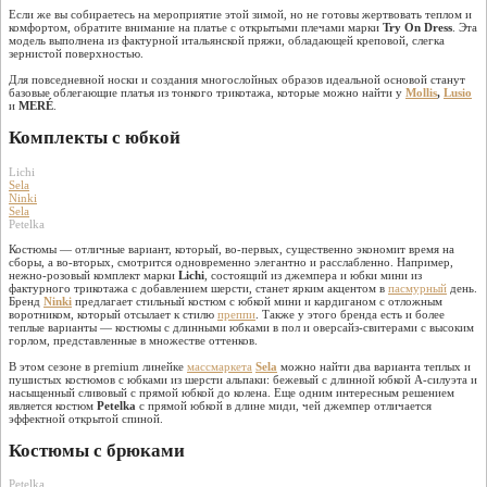
Если же вы собираетесь на мероприятие этой зимой, но не готовы жертвовать теплом и
комфортом, обратите внимание на платье с открытыми плечами марки
Try On Dress
. Эта
модель выполнена из фактурной итальянской пряжи, обладающей креповой, слегка
зернистой поверхностью.
Для повседневной носки и создания многослойных образов идеальной основой станут
базовые облегающие платья из тонкого трикотажа, которые можно найти у
Mollis
,
Lusio
и
MERÉ
.
Комплекты с юбкой
Lichi
Sela
Ninki
Sela
Petelka
Костюмы — отличные вариант, который, во-первых, существенно экономит время на
сборы, а во-вторых, смотрится одновременно элегантно и расслабленно. Например,
нежно-розовый комплект марки
Lichi
, состоящий из джемпера и юбки мини из
фактурного трикотажа с добавлением шерсти, станет ярким акцентом в
пасмурный
день.
Бренд
Ninki
предлагает стильный костюм с юбкой мини и кардиганом с отложным
воротником, который отсылает к стилю
преппи
. Также у этого бренда есть и более
теплые варианты — костюмы с длинными юбками в пол и оверсайз-свитерами с высоким
горлом, представленные в множестве оттенков.
В этом сезоне в premium линейке
массмаркета
Sela
можно найти два варианта теплых и
пушистых костюмов с юбками из шерсти альпаки: бежевый с длинной юбкой А-силуэта и
насыщенный сливовый с прямой юбкой до колена. Еще одним интересным решением
является костюм
Petelka
с прямой юбкой в длине миди, чей джемпер отличается
эффектной открытой спиной.
Костюмы с брюками
Petelka