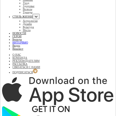
Уход
Здоровье
Волосы
Тренды
СТИЛЬ ЖИЗНИ
Астрология
Дизайн
Культура
Места
НОВОСТИ
ГЕРОИ
Бренды
ИНТЕРВЬЮ
Видео
Вишлист
О НАС
КОМАНДА
РЕКЛАМОДАТЕЛЯМ
РАССЫЛКА
СВЯЗАТЬСЯ С НАМИ
ПОДПИСАТЬСЯ