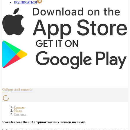
ПОДПИСАТЬСЯ
Собери свой вишлист
Главная
Мода
Покупки
Sweater weather: 35 трикотажных вещей на зиму
Собрали джемперы, кардиганы, платья, костюмы и жилеты, которые не дадут замерзнуть