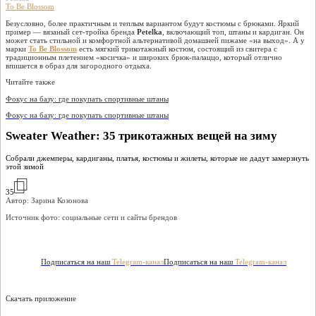
To Be Blossom
Безусловно, более практичным и теплым вариантом будут костюмы с брюками. Яркий
пример — вязаный сет-тройка бренда
Petelka
, включающий топ, штаны и кардиган. Он
может стать стильной и комфортной альтернативой домашней пижаме «на выход». А у
марки
To Be Blossom
есть мягкий трикотажный костюм, состоящий из свитера с
традиционным плетением «косичка» и широких брюк-палаццо, который отлично
впишется в образ для загородного отдыха.
Читайте также
Фокус на базу: где покупать спортивные штаны
Фокус на базу: где покупать спортивные штаны
Sweater Weather: 35 трикотажных вещей на зиму
Собрали джемперы, кардиганы, платья, костюмы и жилеты, которые не дадут замерзнуть
этой зимой
35
Автор: Зарина Козонова
Источник фото:
социальные сети и сайты брендов
Подписаться на наш
Telegram-канал
Подписаться на наш
Telegram-канал
Скачать приложение