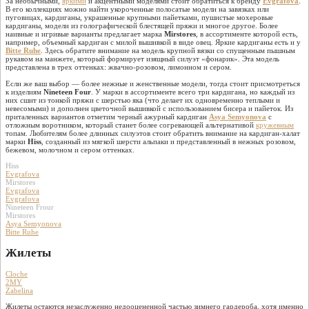
За необычными,
яркими
и акцентными моделями стоит обратиться к бренду
Evgrafova
.
В его коллекциях можно найти укороченные полосатые модели на завязках или
пуговицах, кардиганы, украшенные крупными пайетками, пушистые мохеровые
кардиганы, модели из голографической блестящей пряжи и многое другое. Более
наивные и игривые варианты предлагает марка
Mirstores
, в ассортименте которой есть,
например, объемный кардиган с милой вышивкой в виде овец. Яркие кардиганы есть и у
Bitte Ruhe
. Здесь обратите внимание на модель крупной вязки со спущенным пышным
рукавом на манжете, который формирует изящный силуэт «фонарик». Эта модель
представлена в трех оттенках: жвачно-розовом, лимонном и сером.
Если же ваш выбор — более нежные и женственные модели, тогда стоит присмотреться
к изделиям
Nineteen Four
. У марки в ассортименте всего три кардигана, но каждый из
них сшит из тонкой пряжи с шерстью яка (что делает их одновременно теплыми и
невесомыми) и дополнен цветочной вышивкой с использованием бисера и пайеток. Из
приталенных вариантов отметим черный ажурный кардиган
Asya Semyonova
с
отложным воротником, который станет более согревающей альтернативой
кружевным
топам. Любителям более длинных силуэтов стоит обратить внимание на кардиган-халат
марки
Hiss
, созданный из мягкой шерсти альпаки и представленный в нежных розовом,
бежевом, молочном и сером оттенках.
Hiss
Evgrafova
Mirstores
Evgrafova
Evgrafova
Nineteen Frour
Mirstores
Asya Semyonova
Bitte Ruhe
Жилеты
Cloche
2MY
Zabelina
Жилеты остаются незаслуженно недооцененной частью зимнего гардероба, хотя именно