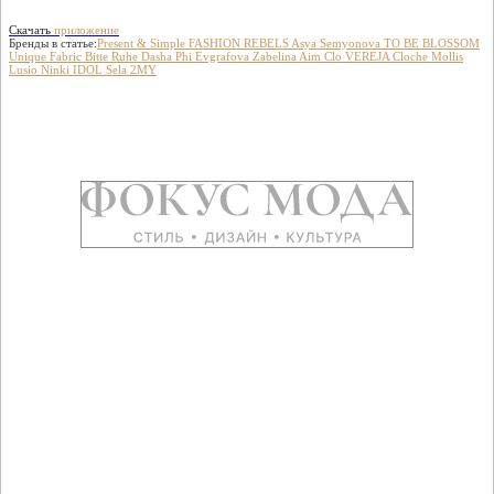
Скачать
приложение
Бренды в статье:
Present & Simple
FASHION REBELS
Asya Semyonova
TO BE BLOSSOM
Unique Fabric
Bitte Ruhe
Dasha Phi
Evgrafova
Zabelina
Aim Clo
VEREJA
Cloche
Mollis
Lusio
Ninki
IDOL
Sela
2MY