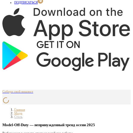
ПОДПИСАТЬСЯ
Собери свой вишлист
Главная
Мода
Стиль
Model-Off-Duty — непринужденный тренд осени 2025
Разбираемся в секрете стиля моделей вне работы