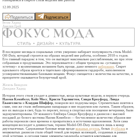
12.09.2025
Поделиться
Подписаться
Белла Хадид
Амелия Грей
В последние месяцы в социальных сетях уверенно набирает популярность стиль Model-
Off-Duty, который строится на образах моделей вне работы, особенно 2010-х годов.
Его главный парадокс в том, что он выглядит максимально расслабленным, но при этом
собранным и продуманным. Это перекликается с общим трендом на «уставшую
эстетику» и коллективным желанием быть проще, даже немного
небрежнее
. Секрет
идеального образа кроется в тщательно сформированном гардеробе, наполненном
усовершенствованными базовыми вещами. Фокус смещается с количества на качество, в
приоритете оказывается безупречный крой.
Жизель Бюндхен
Джиджи Хадид
История этого стиля уходит в девяностые, когда культовые модели, в первую очередь
Наоми Кэмпбелл
,
Кейт Мосс
,
Кристи Тарлингтон
,
Синди Кроуфорд
,
Линда
Евангелиста
и
Клаудия Шиффер
, покорили все подиумы мира. Стремительно взлетев к
славе, они же стали любимицами папарацци и вне подиумов или съемок. Таким образом,
все их выходы в свет, будь то перелет, поход в спортзал или посещение вечеринки, были
задокументированы. От кожаного блейзера Синди Кроуфорд и джинсов с высокой
посадкой до белого костюма Наоми Кэмпбелл — бесчисленное количество образов вне
работы пережили свои времена и превратились в источники вдохновения. Хотя сама
концепция восходит к девяностым, термин Model-Off-Duty появился лишь к концу
двухтысячных. Сдержанные базовые вещи вроде
кожаных курток
, белых
футболок
и
мешковатых джинсов стали общей темой для первых коллекций, созданных в рамках
этой эстетики, и сегодня такие элементы гардероба остаются ключевыми для