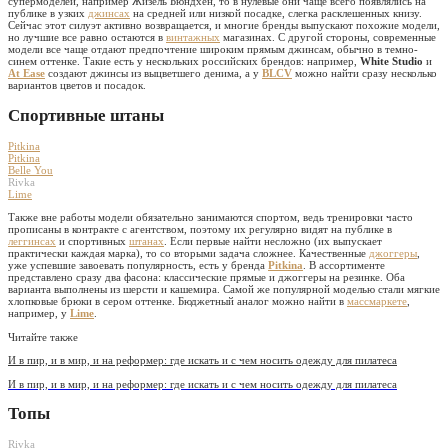
супермоделей, например Жизель Бюндхен, то в нулевые они чаще всего появлялись на
публике в узких
джинсах
на средней или низкой посадке, слегка расклешенных книзу.
Сейчас этот силуэт активно возвращается, и многие бренды выпускают похожие модели,
но лучшие все равно остаются в
винтажных
магазинах. С другой стороны, современные
модели все чаще отдают предпочтение широким прямым джинсам, обычно в темно-
синем оттенке. Такие есть у нескольких российских брендов: например,
White Studio
и
At Ease
создают джинсы из выцветшего денима, а у
BLCV
можно найти сразу несколько
вариантов цветов и посадок.
Спортивные штаны
Pitkina
Pitkina
Belle You
Rivka
Lime
Также вне работы модели обязательно занимаются спортом, ведь тренировки часто
прописаны в контракте с агентством, поэтому их регулярно видят на публике в
леггинсах
и спортивных
штанах
. Если первые найти несложно (их выпускает
практически каждая марка), то со вторыми задача сложнее. Качественные
джоггеры
,
уже успевшие завоевать популярность, есть у бренда
Pitkina
. В ассортименте
представлено сразу два фасона: классические прямые и джоггеры на резинке. Оба
варианта выполнены из шерсти и кашемира. Самой же популярной моделью стали мягкие
хлопковые брюки в сером оттенке. Бюджетный аналог можно найти в
массмаркете
,
например, у
Lime
.
Читайте также
И в пир, и в мир, и на реформер: где искать и с чем носить одежду для пилатеса
И в пир, и в мир, и на реформер: где искать и с чем носить одежду для пилатеса
Топы
Rivka