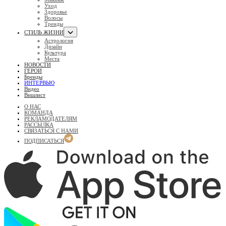
Уход
Здоровье
Волосы
Тренды
СТИЛЬ ЖИЗНИ
Астрология
Дизайн
Культура
Места
НОВОСТИ
ГЕРОИ
Бренды
ИНТЕРВЬЮ
Видео
Вишлист
О НАС
КОМАНДА
РЕКЛАМОДАТЕЛЯМ
РАССЫЛКА
СВЯЗАТЬСЯ С НАМИ
ПОДПИСАТЬСЯ