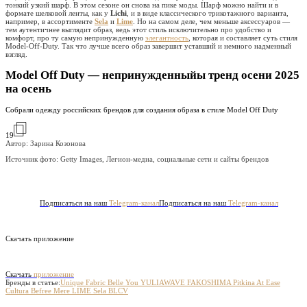
тонкий узкий шарф. В этом сезоне он снова на пике моды. Шарф можно найти и в
формате шелковой ленты, как у
Lichi
, и в виде классического трикотажного варианта,
например, в ассортименте
Sela
и
Lime
. Но на самом деле, чем меньше аксессуаров —
тем аутентичнее выглядит образ, ведь этот стиль исключительно про удобство и
комфорт, про ту самую непринужденную
элегантность
, которая и составляет суть стиля
Model-Off-Duty. Так что лучше всего образ завершит уставший и немного надменный
взгляд.
Model Off Duty — непринужденныйы тренд осени 2025
на осень
Собрали одежду российских брендов для создания образа в стиле Model Off Duty
19
Автор: Зарина Козонова
Источник фото:
Getty Images, Легион-медиа, социальные сети и сайты брендов
Подписаться на наш
Telegram-канал
Подписаться на наш
Telegram-канал
Скачать приложение
Скачать
приложение
Бренды в статье:
Unique Fabric
Belle You
YULIAWAVE
FAKOSHIMA
Pitkina
At Ease
Cultura
Befree
Mere
LIME
Sela
BLCV