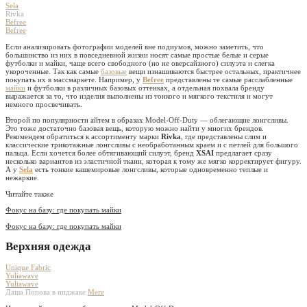
Sela
Rivka
Befree
Befree
Если анализировать фотографии моделей вне подиумов, можно заметить, что
большинство из них в повседневной жизни носят самые простые белые и серые
футболки и майки, чаще всего свободного (но не оверсайзного) силуэта и слегка
укороченные. Так как самые
базовые
вещи изнашиваются быстрее остальных, практичнее
покупать их в массмаркете. Например, у
Befree
представлены те самые расслабленные
майки
и футболки в различных базовых оттенках, а отдельная похвала бренду
выражается за то, что изделия выполнены из тонкого и мягкого текстиля и могут
немного просвечивать.
Второй по популярности айтем в образах Model-Off-Duty — облегающие лонгсливы.
Это тоже достаточно базовая вещь, которую можно найти у многих брендов.
Рекомендем обратиться к ассортименту марки
Rivka
, где представлены слим и
классические трикотажные лонгсливы с необработанным краем и с петлей для большого
пальца. Если хочется более обтягивающий силуэт, бренд
XSAI
предлагает сразу
несколько вариантов из эластичной ткани, которая к тому же мягко корректирует фигуру.
А у
Sela
есть тонкие кашемировые лонгсливы, которые одновременно теплые и
нежаркие.
Читайте также
Фокус на базу: где покупать майки
Фокус на базу: где покупать майки
Верхняя одежда
Unique Fabric
Yuliawave
Yuliawave
Даша Попова в пиджаке
Mere