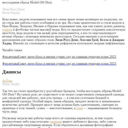
воссоздания образа Model-Off-Duty.
Лили-Роуз Депп
Белла Хадид
Безусловно, модели показывают нам все самые яркие новые коллекции на подиумах, но
их стиль вне работы стоит особняком и не зря. На стыке практичности и стиля модели в
Нью-Йорке, Лондоне, Милане и Париже показывают нам, как они умеют делать джинсы,
тренчи
и футболки частью высокой моды. Кто-то предпочитает сохранять классическую
простоту, ведь модели и так целый день переодеваются, а кто-то персонализирует
вечные образы с помощью минимума аксессуаров. Сегодня иконами и источниками
вдохновения для таких образов стали
Лили-Роуз Депп
,
Амелия Грэй
,
Белла и Джиджи
Хадид
. Именно их стилизации в качестве референсов используют модные инфлюенсеры.
Читайте также
Фиолетовый цвет, мото-бохо и мягкие сумки: гид по главным трендам осени 2025
Фиолетовый цвет, мото-бохо и мягкие сумки: гид по главным трендам осени 2025
Джинсы
At Ease
White Studio
Так что же стоит приобрести у российских брендов, чтобы воссоздать образы Model-
Off-Duty? На самом деле, не существует и не может существовать специальной одежды
для «моделей вне работы», вся суть тренда — в умелом сочетании базовой и
комфортной одежды. Особый шарм, таким образам, придает легкость и минимальное
количество деталей. Принцип прост: вещи должны быть однотонными, сшитыми из
приятных к телу тканей, сумки — вместительными, а
очки
— закрывающими большую
часть лица.
Поскольку модели вне работы чаще всего не склонны наряжаться, лучше отдать
предпочтение либо классическим
джинсам
вашего любимого фасона, либо совсем
расслабленным спортивным штанам. Если обратиться к архивным фотографиям