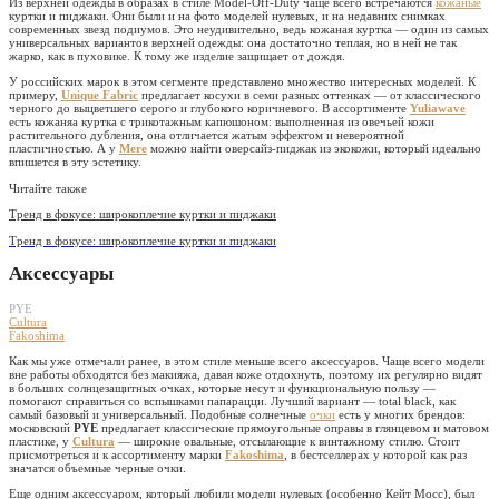
Из верхней одежды в образах в стиле Model-Off-Duty чаще всего встречаются
кожаные
куртки и пиджаки. Они были и на фото моделей нулевых, и на недавних снимках
современных звезд подиумов. Это неудивительно, ведь кожаная куртка — один из самых
универсальных вариантов верхней одежды: она достаточно теплая, но в ней не так
жарко, как в пуховике. К тому же изделие защищает от дождя.
У российских марок в этом сегменте представлено множество интересных моделей. К
примеру,
Unique Fabric
предлагает косухи в семи разных оттенках — от классического
черного до выцветшего серого и глубокого коричневого. В ассортименте
Yuliawave
есть кожаняа куртка с трикотажным капюшоном: выполненная из овечьей кожи
растительного дубления, она отличается жатым эффектом и невероятной
пластичностью. А у
Mere
можно найти оверсайз-пиджак из экокожи, который идеально
впишется в эту эстетику.
Читайте также
Тренд в фокусе: широкоплечие куртки и пиджаки
Тренд в фокусе: широкоплечие куртки и пиджаки
Аксессуары
PYE
Cultura
Fakoshima
Как мы уже отмечали ранее, в этом стиле меньше всего аксессуаров. Чаще всего модели
вне работы обходятся без макияжа, давая коже отдохнуть, поэтому их регулярно видят
в больших солнцезащитных очках, которые несут и функциональную пользу —
помогают справиться со вспышками папарацци. Лучший вариант — total black, как
самый базовый и универсальный. Подобные солнечные
очки
есть у многих брендов:
московский
PYE
предлагает классические прямоугольные оправы в глянцевом и матовом
пластике, у
Cultura
— широкие овальные, отсылающие к винтажному стилю. Стоит
присмотреться и к ассортименту марки
Fakoshima
, в бестселлерах у которой как раз
значатся объемные черные очки.
Еще одним аксессуаром, который любили модели нулевых (особенно Кейт Мосс), был