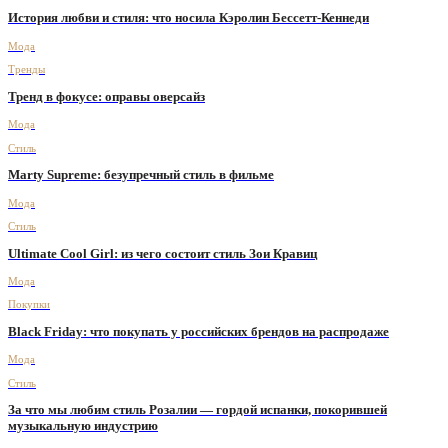
История любви и стиля: что носила Кэролин Бессетт-Кеннеди
Мода
Тренды
Тренд в фокусе: оправы оверсайз
Мода
Стиль
Marty Supreme: безупречный стиль в фильме
Мода
Стиль
Ultimate Cool Girl: из чего состоит стиль Зои Кравиц
Мода
Покупки
Black Friday: что покупать у российских брендов на распродаже
Мода
Стиль
За что мы любим стиль Розалии — гордой испанки, покорившей
музыкальную индустрию