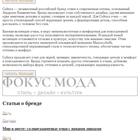
читать больше
Cultura — независимый российский бренд очков и современная оптика, основанный
Андреем Пашкевичем. Бренд производит очки собственного дизайна, уделяя внимание
едва заметным деталям и идеям, стоящим за каждой парой. Для Cultura очки — не
просто утилитарный способ коррекции зрения, а формирующая деталь, способная
рассказать о человеке без слов.
Базовая коллекция очков, в меру минималистичная и комфортная для повседневной
основы, несколько раз в год пополняется экспериментальными. В каждой новой
коллекции оставляются отсылки к культуре, искусству или важным смыслам. Очки
производятся из ацетата знаменитой итальянской компании Mazzucchelli,
гипоаллергенной нержавеющей стали и технологичного титана, обеспечивая чистые
оттенки и комфорт.
Cultura предлагает очки для людей, ценящих лаконичность, говорящие детали и комфорт
в повседневности. Бренд стремится показать другое отношение к очкам, добавляя
возможность выбора форм, оттенков и деталей, отражающих индивидуальность.
читать больше
Статьи о бренде
Мода
Покупки
Мир в цвете: солнцезащитные очки с яркими линзами
Мода