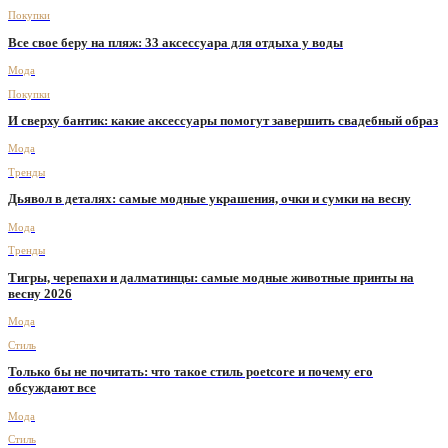
Покупки
Все свое беру на пляж: 33 аксессуара для отдыха у воды
Мода
Покупки
И сверху бантик: какие аксессуары помогут завершить свадебный образ
Мода
Тренды
Дьявол в деталях: самые модные украшения, очки и сумки на весну
Мода
Тренды
Тигры, черепахи и далматинцы: самые модные животные принты на
весну 2026
Мода
Стиль
Только бы не почитать: что такое стиль poetcore и почему его
обсуждают все
Мода
Стиль