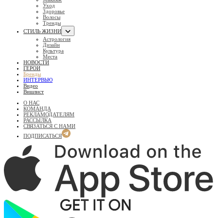
Уход
Здоровье
Волосы
Тренды
СТИЛЬ ЖИЗНИ
Астрология
Дизайн
Культура
Места
НОВОСТИ
ГЕРОИ
Бренды
ИНТЕРВЬЮ
Видео
Вишлист
О НАС
КОМАНДА
РЕКЛАМОДАТЕЛЯМ
РАССЫЛКА
СВЯЗАТЬСЯ С НАМИ
ПОДПИСАТЬСЯ