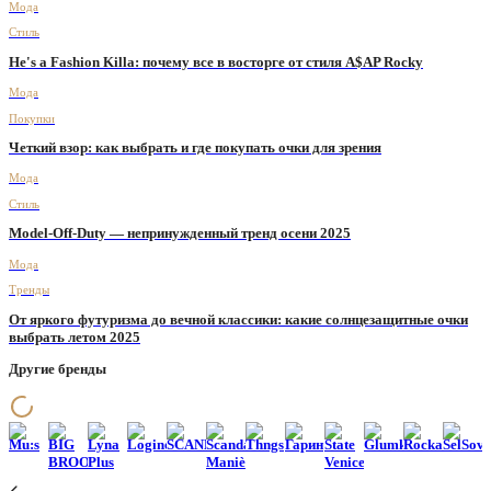
Мода
Стиль
He's a Fashion Killa: почему все в восторге от стиля A$AP Rocky
Мода
Покупки
Четкий взор: как выбрать и где покупать очки для зрения
Мода
Стиль
Model-Off-Duty — непринужденный тренд осени 2025
Мода
Тренды
От яркого футуризма до вечной классики: какие солнцезащитные очки
выбрать летом 2025
Другие бренды
Mu:s
BIG
Lyna
Loginov
SCANDALIS
Scandale
Thngs
Гарин
State
Glumkimberly
Rockabi
SelSove
BROOCH
Plus
Manière
Venice