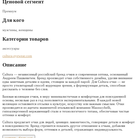
Ценовой сегмент
Премиум
Для кого
мужчины, женщины
Категории товаров
аксессуары
cultura-eyewear.com
Описание
Cultura — независимый российский бренд очков и современная оптика, основанный
Андреем Пашкевичем. Бренд производит очки собственного дизайна, уделяя внимание
едва заметным деталям и идеям, стоящим за каждой парой. Для Cultura очки — не
просто утилитарный способ коррекции зрения, а формирующая деталь, способная
рассказать о человеке без слов.
Базовая коллекция очков, в меру минималистичная и комфортная для повседневной
основы, несколько раз в год пополняется экспериментальными. В каждой новой
коллекции оставляются отсылки к культуре, искусству или важным смыслам. Очки
производятся из ацетата знаменитой итальянской компании Mazzucchelli,
гипоаллергенной нержавеющей стали и технологичного титана, обеспечивая чистые
оттенки и комфорт.
Cultura предлагает очки для людей, ценящих лаконичность, говорящие детали и комфорт
в повседневности. Бренд стремится показать другое отношение к очкам, добавляя
возможность выбора форм, оттенков и деталей, отражающих индивидуальность.