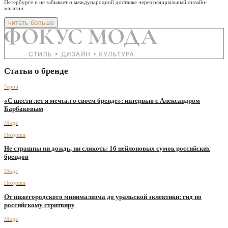
Петербурге и не забывает о международной доставке через официальный онлайн-
магазин.
читать больше
Статьи о бренде
Герои
«С шести лет я мечтал о своем бренде»: интервью с Александром
Барбаковым
Мода
Покупки
Не страшны ни дождь, ни слякоть: 16 нейлоновых сумок российских
брендов
Мода
Покупки
От нижегородского минимализма до уральской эклектики: гид по
российскому стритвиру
Мода