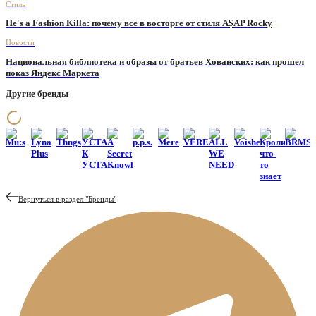
Стиль
He's a Fashion Killa: почему все в восторге от стиля A$AP Rocky
Новости
Национальная библиотека и образы от братьев Хованских: как прошел
показ Яндекс Маркета
Другие бренды
Mu:s
Lyna
Thngs
УСТА
A
p.p.s.
Mere
VEREJA
ALL
Voishe
Кролик
BRMS
Plus
К
Secret
WE
что-
УСТАМ
Knowledge
NEED
то
знает
Вернуться в раздел "
Бренды
"