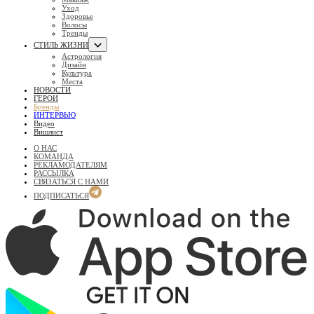
Уход
Здоровье
Волосы
Тренды
СТИЛЬ ЖИЗНИ
Астрология
Дизайн
Культура
Места
НОВОСТИ
ГЕРОИ
Бренды
ИНТЕРВЬЮ
Видео
Вишлист
О НАС
КОМАНДА
РЕКЛАМОДАТЕЛЯМ
РАССЫЛКА
СВЯЗАТЬСЯ С НАМИ
ПОДПИСАТЬСЯ