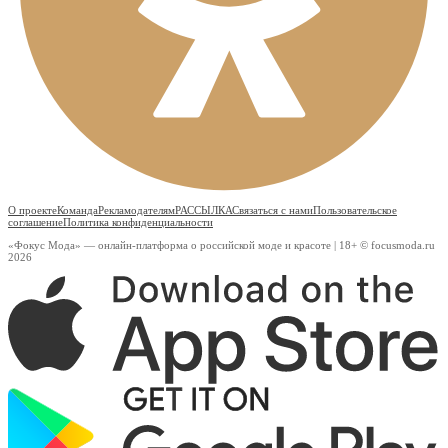
О проекте
Команда
Рекламодателям
РАССЫЛКА
Связаться с нами
Пользовательское
соглашение
Политика конфиденциальности
«Фокус Мода» — онлайн-платформа о российской моде и красоте | 18+ © focusmoda.ru
2026