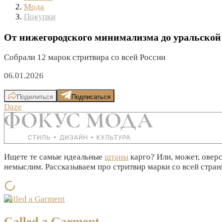
Мода
Покупки
От нижегородского минимализма до уральской 
Собрали 12 марок стритвира со всей России
06.01.2026
Поделиться
Подписаться
Daze
Ищете те самые идеальные
штаны
карго? Или, может, овер
немыслим. Рассказываем про стритвир марки со всей стран
Called a Garment
Called a Garment