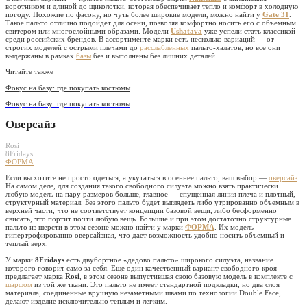
воротником и длиной до щиколотки, которая обеспечивает тепло и комфорт в холодную
погоду. Похожие по фасону, но чуть более широкие модели, можно найти у
Gate 31
.
Такое пальто отлично подойдет для осени, позволяя комфортно носить его с объемным
свитером или многослойными образами. Модели
Ushatava
уже успели стать классикой
среди российских брендов. В ассортименте марки есть несколько вариаций — от
строгих моделей с острыми плечами до
расслабленных
пальто-халатов, но все они
выдержаны в рамках
базы
без и выполнены без лишних деталей.
Читайте также
Фокус на базу: где покупать костюмы
Фокус на базу: где покупать костюмы
Оверсайз
Rosi
8Fridays
ФОРМА
Если вы хотите не просто одеться, а укутаться в осеннее пальто, ваш выбор —
оверсайз
.
На самом деле, для создания такого свободного силуэта можно взять практически
любую модель на пару размеров больше, главное — спущенная линия плеча и плотный,
структурный материал. Без этого пальто будет выглядеть либо утрированно объемным в
верхней части, что не соответствует концепции базовой вещи, либо бесформенно
свисать, что портит почти любую вещь. Большие и при этом достаточно структурные
пальто из шерсти в этом сезоне можно найти у марки
ФОРМА
. Их модель
гипертрофированно оверсайзная, что дает возможность удобно носить объемный и
теплый верх.
У марки
8Fridays
есть двубортное «дедово пальто» широкого силуэта, название
которого говорит само за себя. Еще один качественный вариант свободного кроя
предлагает марка
Rosi
, в этом сезоне выпустившая свою базовую модель в комплекте с
шарфом
из той же ткани. Это пальто не имеет стандартной подкладки, но два слоя
материала, соединенные вручную незаметными швами по технологии Double Face,
делают изделие исключительно теплым и легким.