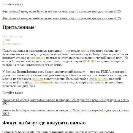
Читайте также
Фиолетовый цвет, мото-бохо и мягкие сумки: гид по главным трендам осени 2025
Фиолетовый цвет, мото-бохо и мягкие сумки: гид по главным трендам осени 2025
Приталенные
Osome2osome
Линии
Autentiments
Пальто на запах и приталенные варианты — не только
тренд
текущего сезона, но и
вневременная классика, подчеркивающая женственный силуэт. Подобные модели часто
выглядят строже и
элегантнее
прямых за счет акцента на талии и четкой линии плеч. Но
есть и более мягкие варианты, например, модель марки
ЛИНИИ
— длинное черное
пальто на запах, завязывающееся на ленты.
У бренда
Osome2osome
есть более классический вариант — модель FRIDA, в которой
удачно сочетается достаточный для комфорта объем и легкая приталенность, которую
можно подчеркнуть
ремнем
в цвет изделия. Большой выбор
приталенных
моделей
можно найти у марки
Autentiments
, которая специализируется именно на подобных
женственных дизайнах.
Читайте также
Кожаные бомберы, клетчатые пальто и анораки: 20 вариантов верхней одежды на осень
2025
Кожаные бомберы, клетчатые пальто и анораки: 20 вариантов верхней одежды на осень
2025
Фокус на базу: где покупать пальто
Собрали 9 российских брендов, у которых можно найти качественное пальто