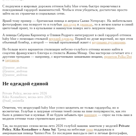
С подиумов и ковровых дорожек оттенок baby blue очень быстро перекочевал в
повседневный гардероб знаменитостей. Чтобы в этом убедиться, достаточно просто
зайти на их странички в социальных сетях.
Яркий тому пример — британская певица и актриса Сьюки Уотерхаус. На любительских
фотографиях она позирует то в голубых
зип-худи
и
джинсах
, то в легком платье в синий
цветочный принт, то в купальнике и накинутом поверх него лазурном парео.
А певицы Сабрина Карпентер и Оливия Родриго интегрируют в свой гардероб оттенок
baby blue с помощью стильной
верхней одежды
. Первой по душе короткий, но при этом
объемный бомбер, а второй — теплый приталенный жакет с
крупными пуговицами
.
Но больше всего вариантов стилизации небесно-голубого оттенка можно найти в
соцсетях французского блогера и стилиста Жанны Менар. Она мастерски сочетает его с
другими трендами — например, с коричневыми замшевыми вещами,
принтом Polka Dot
и
тартаном
.
@jeanne_andreaa
@jeanne_andreaa
@jeanne_andreaa
Не одеждой единой
Private Policy, весна-лето 2026
Kiko Kostadinov, весна-лето 2026
@nail_unistella
Отметим, что вездесущий baby blue успел захватить не только гардеробы, но и
косметички. Голубые и лазурные оттенки теней снова на пике популярности, как это
было в девяностые и нулевые. И не будем забывать про
маникюр
— спрос на гель-лаки в
модном оттенке тоже стремительно растет.
Так, на подиумах сезона весна-лето 2026 голубой макияж заметили у моделей
Private
Policy
,
Kiko Kostadinov
и
Anna Sui
. Тренд на небесные
тени
поддержала и
американская певица Чаппел Рон. Ее последние выходы в свет и личные фотографии,