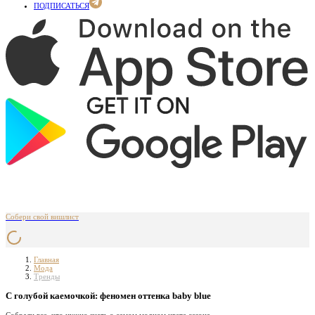
ПОДПИСАТЬСЯ
Собери свой вишлист
Главная
Мода
Тренды
С голубой каемочкой: феномен оттенка baby blue
Собрали все, что нужно знать о самом модном цвете сезона