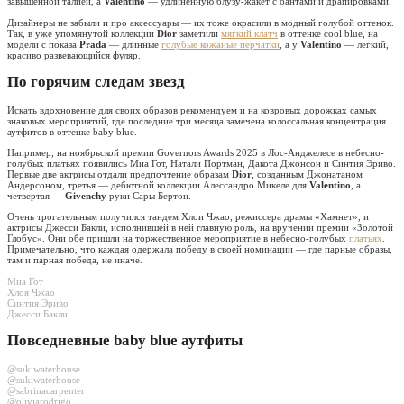
завышенной талией, а
Valentino
— удлиненную блузу-жакет с бантами и драпировками.
Дизайнеры не забыли и про аксессуары — их тоже окрасили в модный голубой оттенок.
Так, в уже упомянутой коллекции
Dior
заметили
мягкий клатч
в оттенке cool blue, на
модели с показа
Prada
— длинные
голубые кожаные перчатки
, а у
Valentino
— легкий,
красиво развевающийся фуляр.
По горячим следам звезд
Искать вдохновение для своих образов рекомендуем и на ковровых дорожках самых
знаковых мероприятий, где последние три месяца замечена колоссальная концентрация
аутфитов в оттенке baby blue.
Например, на ноябрьской премии Governors Awards 2025 в Лос-Анджелесе в небесно-
голубых платьях появились Миа Гот, Натали Портман, Дакота Джонсон и Синтия Эриво.
Первые две актрисы отдали предпочтение образам
Dior
, созданным Джонатаном
Андерсоном, третья — дебютной коллекции Алессандро Микеле для
Valentino
, а
четвертая —
Givenchy
руки Сары Бертон.
Очень трогательным получился тандем Хлои Чжао, режиссера драмы «Хамнет», и
актрисы Джесси Бакли, исполнившей в ней главную роль, на вручении премии «Золотой
Глобус». Они обе пришли на торжественное мероприятие в небесно-голубых
платьях
.
Примечательно, что каждая одержала победу в своей номинации — где парные образы,
там и парная победа, не иначе.
Миа Гот
Хлоя Чжао
Синтия Эриво
Джесси Бакли
Повседневные baby blue аутфиты
@sukiwaterhouse
@sukiwaterhouse
@sabrinacarpenter
@oliviarodrigo