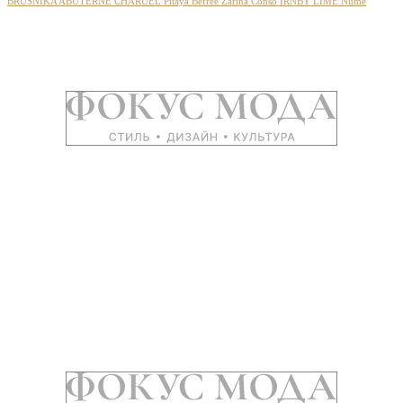
BRUSNIKA
ABUTERNE
CHARUEL
Pitaya
Befree
Zarina
Conso
IRNBY
LIME
Nume