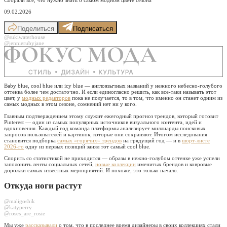
09.02.2026
Поделиться
Подписаться
@sukiwaterhouse
@jennierubyjane
Baby blue, cool blue или icy blue — англоязычных названий у нежного небесно-голубого
оттенка более чем достаточно. И если единогласно решить, как все-таки называть этот
цвет, у
модных редакторов
пока не получается, то в том, что именно он станет одним из
самых модных в этом сезоне, сомнений нет ни у кого.
Главным подтверждением этому служит ежегодный прогноз трендов, который готовит
Pinterest — один из самых популярных источников визуального контента, идей и
вдохновения. Каждый год команда платформы анализирует миллиарды поисковых
запросов пользователей и картинок, которые они сохраняют. Итогом исследования
становится подборка
самых «горячих» трендов
на грядущий год — и в
шорт-листе
2026-го
одну из первых позиций занял тот самый cool blue.
Спорить со статистикой не приходится — образы в нежно-голубом оттенке уже успели
заполонить ленты социальных сетей,
новые коллекции
именитых брендов и ковровые
дорожки самых известных мероприятий. И похоже, это только начало.
Откуда ноги растут
@maligoshik
@katyperry
@roses_are_rosie
Мы уже
рассказывали
о том, что в последнее время дизайнеры в своих коллекциях стали