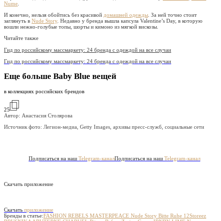
Nume
.
И конечно, нельзя обойтись без красивой
домашней одежды
. За ней точно стоит
заглянуть в
Nude Story
. Недавно у бренда вышла капсула Valentine’s Day, в которую
вошли нежно-голубые топы, шорты и кимоно из мягкой вискозы.
Читайте также
Гид по российскому массмаркету: 24 бренда с одеждой на все случаи
Гид по российскому массмаркету: 24 бренда с одеждой на все случаи
Еще больше Baby Blue вещей
в коллекциях российских брендов
25
Автор: Анастасия Столярова
Источник фото:
Легион-медиа, Getty Images, архивы пресс-служб, социальные сети
Подписаться на наш
Telegram-канал
Подписаться на наш
Telegram-канал
Скачать приложение
Скачать
приложение
Бренды в статье:
FASHION REBELS
MASTERPEACE
Nude Story
Bitte Ruhe
12Storeez