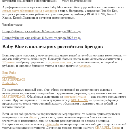
которыми она делится с подписчиками, — тому подтверждение.
А референсы маникюра в оттенке baby blue можно без труда найти в социальных сетях
самых востребованных нейл-художниц
в мире. Например, у кореянки Пак Ын Кен,
которая в разное время работала с участницами герлз-бенда BLACKPINK, Беллой
Хадид, Карой Делевинь и другими знаменитостями.
Читайте также
Попробуйте их уже сейчас: 6 бьюти-трендов 2026 года
Попробуйте их уже сейчас: 6 бьюти-трендов 2026 года
Baby Blue в коллекциях российских брендов
Есть хорошие новости: у отечественных марок вещей в голубом оттенке тоже немало —
образы найдутся на любой вкус. Пожалуй, больше всего таких айтемов мы заметили у
12Storeez
— бренд предлагает и
удлиненные поло
, и шелковые платья, и оверсайз-
рубашки, и широкие брюки из тафты, и даже тренчи с
парками
.
Bitte Ruhe
12Storeez
MASTERPEACE
Nude Story
По-настоящему нежный cool-blue-образ, состоящий из укороченного жакета с
накладными карманами и миди-юбки с кружевным разрезом, представлен в коллекции
MASTERPEACE
. Оба айтема выполнены из
клетчатой ткани
— еще одного тренда этого
сезона. Другой вариант готового аутфита есть у
ABUTERNE
— дизайнеры бренда
предлагают сочетать укороченный жакет с объемными рукавами с мини-юбкой на
высокой посадке.
Если же вы собираетесь на торжественное мероприятие, то можно присмотреться к
вечернему платью
Pitaya
. Длина в пол, декоративные вырезы и блеск сатина —
элегантное и изысканное, оно не оставит равнодушным ни одного очевидца.
Интересные варианты есть и у
Bitte Ruhe
— например, платье свободного кроя из легкой
тафты на подкладке из тенселя. Другие же модели можно найти у
CHARUEL
,
Zarina
и