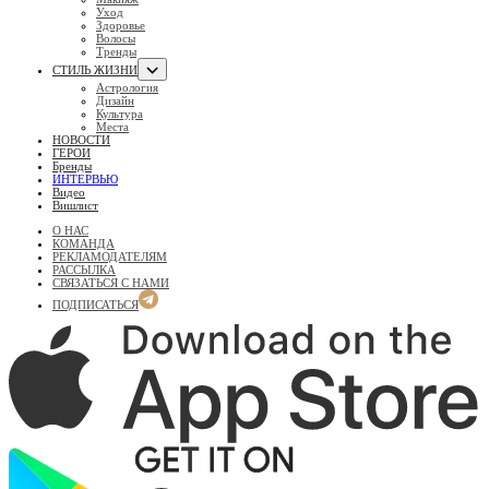
Уход
Здоровье
Волосы
Тренды
СТИЛЬ ЖИЗНИ
Астрология
Дизайн
Культура
Места
НОВОСТИ
ГЕРОИ
Бренды
ИНТЕРВЬЮ
Видео
Вишлист
О НАС
КОМАНДА
РЕКЛАМОДАТЕЛЯМ
РАССЫЛКА
СВЯЗАТЬСЯ С НАМИ
ПОДПИСАТЬСЯ