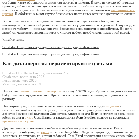
особенно часто обращаться к символам детства и юности. И речь не только об игривых
принтах, забавных аппликациях и наивных деталях. Добавить вещам инфантильности
или просто сделать их более легкими и воздушными отлично помогают
эксперименты с
цветом
. И обойтись в таком случае без нежных пастельных оттенков достаточно сложно.
Вот и получается, что модельеры решили отойти от сдержанных бордовых и
шоколадных оттенков и обратиться к более жизнерадостным и воздушным. Например, к
нежно-голубому — символу юности, безмятежности, ясности и спокойствия. Не зря у
людей он чаще всего ассоциируется с чистым небом, незабудками и лазурной водой.
Читайте также
Childlike Things: почему индустрии моды не чужд инфантилизм
Childlike Things: почему индустрии моды не чужд инфантилизм
Как дизайнеры экспериментируют с цветами
Christian Dior Haute Couture, весна-лето 2026
Casablanca, весна-лето 2026
Fendi, весна-лето 2026
Valentino, весна-лето 2026
На показах
весенне-летних
и
кутюрных
коллекций 2026 года образов с вещами в оттенке
baby blue было предостаточно. При этом к их стилизации модельеры подошли по-
разному.
Некоторые предпочли действовать решительно и вывести на подиум
моделей
в
полностью голубых луках. В пример приведем образ с драпированным платьем в пол из
дебютной кутюрной коллекции Джонатана Андерсона для
Dior
, комплект из топа, мини-
юбки, сумки и
очков
Casablanca
, а также платье
Acne Studios
, сшитое из нескольких
кружевных лоскутов
.
Другие решили использовать небесно-голубые вещи в качестве акцентов. Так, в
коллекции
Fendi
увидели
тренч
в оттенке baby blue. Модель в дырочку, напоминающая
дождевик, получилась по-детски забавной.
Tom Ford
представил длинную узкую юбку с