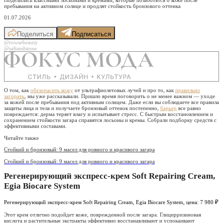
пребывания на активном солнце и продлят стойкость бронзового оттенка
01.07.2026
Поделиться
Подписаться
@rowsebeauty
@saltandstone
О том, как
обезопасить кожу
от ультрафиолетовых лучей и про то, как
правильно
загорать
, мы уже рассказывали. Пришло время поговорить о не менее важном — уходе
за кожей после пребывания под активным солнцем. Даже если вы соблюдаете все правила
защиты лица и тела и получаете бронзовый оттенок постепенно,
барьер
все равно
повреждается: дерма теряет влагу и испытывает стресс. С быстрым восстановлением и
сохранением стойкости загара справятся лосьоны и кремы. Собрали подборку средств с
эффективными составами.
Читайте также
Стойкий и бронзовый: 9 масел для ровного и красивого загара
Стойкий и бронзовый: 9 масел для ровного и красивого загара
Регенерирующий экспресс-крем Soft Repairing Cream,
Egia Biocare System
Регенерирующий экспресс-крем Soft Repairing Cream, Egia Biocare System, цена: 7 980 ₽
Этот крем отлично подойдет коже, поврежденной после загара. Глицирризиновая
кислота и растительные экстракты эффективно восстанавливают и успокаивают