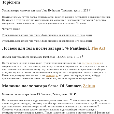
Topicrem
Увлажняющее молочко для тела Ultra Hydratant, Topicrem, цена: 1 233 ₽
Плотные кремы летом долго впитываются, тают от жары и оставляют ощущение пленки.
Поэтому в отпуске лучше заменить их на молочко с невесомой текстурой. Средство
возвращает коже сияние и сохраняет увлажнение в течение 24 часов.
Читайте также
Управлять возрастом: что такое фотостарение и как можно его замедлить
Управлять возрастом: что такое фотостарение и как можно его замедлить
Лосьон для тела после загара 5% Panthenol,
The Act
Лосьон для тела после загара 5% Panthenol, The Act, цена: 1 104 ₽
После целого дня на пляже коже нужен хороший помощник для
восстановления
и
сохранения золотистого загара, над получением которого вы так старались. Лосьон с
пантенолом за считанные минуты успокаивает кожу, снимает покраснения и убирает
стянутость, не оставляя после нанесения неприятного ощущения пленки и жирности.
Главное преимущество — частички
шиммера
, которые подчеркнут загар и будут
привлекательно сиять как днем под солнцем, так и вечером на вечеринке.
Молочко после загара Sense Of Summer,
Zeitun
Молочко после загара Sense Of Summer, Zeitun, цена: 606 ₽
После солнечных ванн всегда хочется увлажнить тело. У этого молочка легкая, но не
очень жидкая текстура, поэтому оно быстро впитывается и смягчает кожу. В составе —
идеальное восстанавливающее комбо компонентов: пантенол, алоэ и витамин Е.
Средство успокаивает дерму, снимает жжение и дискомфорт после солнца и
стимулирует регенерацию клеток. После нанесения на коже остается тонкий фруктовый