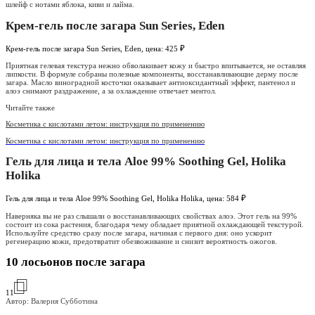
шлейф с нотами яблока, киви и лайма.
Крем-гель после загара Sun Series, Eden
Крем-гель после загара Sun Series, Eden, цена: 425 ₽
Приятная гелевая текстура нежно обволакивает кожу и быстро впитывается, не оставляя
липкости. В формуле собраны полезные компоненты, восстанавливающие дерму после
загара. Масло виноградной косточки оказывает антиоксидантный эффект, пантенол и
алоэ снимают раздражение, а за охлаждение отвечает ментол.
Читайте также
Косметика с кислотами летом: инструкция по применению
Косметика с кислотами летом: инструкция по применению
Гель для лица и тела Aloe 99% Soothing Gel, Holika
Holika
Гель для лица и тела Aloe 99% Soothing Gel, Holika Holika, цена: 584 ₽
Наверняка вы не раз слышали о восстанавливающих свойствах алоэ. Этот гель на 99%
состоит из сока растения, благодаря чему обладает приятной охлаждающей текстурой.
Используйте средство сразу после загара, начиная с первого дня: оно ускорит
регенерацию кожи, предотвратит обезвоживание и снизит вероятность ожогов.
10 лосьонов после загара
11
Автор: Валерия Субботина