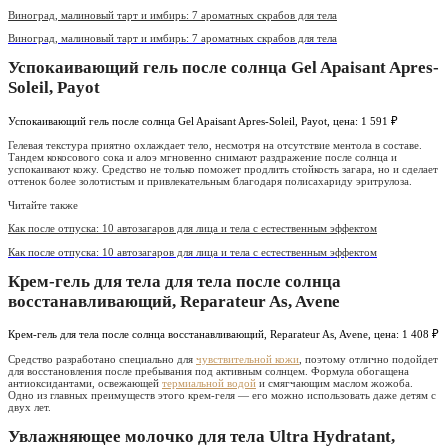
Виноград, малиновый тарт и имбирь: 7 ароматных скрабов для тела
Виноград, малиновый тарт и имбирь: 7 ароматных скрабов для тела
Успокаивающий гель после солнца Gel Apaisant Apres-
Soleil, Payot
Успокаивающий гель после солнца Gel Apaisant Apres-Soleil, Payot, цена: 1 591 ₽
Гелевая текстура приятно охлаждает тело, несмотря на отсутствие ментола в составе.
Тандем кокосового сока и алоэ мгновенно снимают раздражение после солнца и
успокаивают кожу. Средство не только поможет продлить стойкость загара, но и сделает
оттенок более золотистым и привлекательным благодаря полисахариду эритрулоза.
Читайте также
Как после отпуска: 10 автозагаров для лица и тела с естественным эффектом
Как после отпуска: 10 автозагаров для лица и тела с естественным эффектом
Крем-гель для тела для тела после солнца
восстанавливающий, Reparateur As, Avene
Крем-гель для тела после солнца восстанавливающий, Reparateur As, Avene, цена: 1 408 ₽
Средство разработано специально для
чувствительной кожи
, поэтому отлично подойдет
для восстановления после пребывания под активным солнцем. Формула обогащена
антиоксидантами, освежающей
термиальной водой
и смягчающим маслом жожоба.
Одно из главных преимуществ этого крем-геля — его можно использовать даже детям с
двух лет.
Увлажняющее молочко для тела Ultra Hydratant,