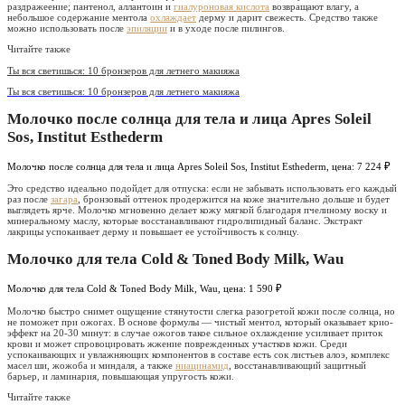
раздражеение; пантенол, аллантоин и
гиалуроновая кислота
возвращают влагу, а
небольшое содержание ментола
охлаждает
дерму и дарит свежесть. Средство также
можно использовать после
эпиляции
и в уходе после пилингов.
Читайте также
Ты вся светишься: 10 бронзеров для летнего макияжа
Ты вся светишься: 10 бронзеров для летнего макияжа
Молочко после солнца для тела и лица Apres Soleil
Sos, Institut Esthederm
Молочко после солнца для тела и лица Apres Soleil Sos, Institut Esthederm, цена: 7 224 ₽
Это средство идеально подойдет для отпуска: если не забывать использовать его каждый
раз после
загара
, бронзовый оттенок продержится на коже значительно дольше и будет
выглядеть ярче. Молочко мгновенно делает кожу мягкой благодаря пчелиному воску и
минеральному маслу, которые восстанавливают гидролипидный баланс. Экстракт
лакрицы успокаивает дерму и повышает ее устойчивость к солнцу.
Молочко для тела Cold & Toned Body Milk, Wau
Молочко для тела Cold & Toned Body Milk, Wau, цена: 1 590 ₽
Молочко быстро снимет ощущение стянутости слегка разогретой кожи после солнца, но
не поможет при ожогах. В основе формулы — чистый ментол, который оказывает крио-
эффект на 20-30 минут: в случае ожогов такое сильное охлаждение усиливает приток
крови и может спровоцировать жжение поврежденных участков кожи. Среди
успокаивающих и увлажняющих компонентов в составе есть сок листьев алоэ, комплекс
масел ши, жожоба и миндаля, а также
ниацинамид
, восстанавливающий защитный
барьер, и ламинария, повышающая упругость кожи.
Читайте также