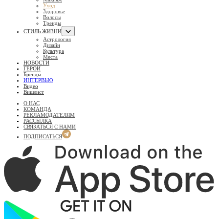
Уход
Здоровье
Волосы
Тренды
СТИЛЬ ЖИЗНИ
Астрология
Дизайн
Культура
Места
НОВОСТИ
ГЕРОИ
Бренды
ИНТЕРВЬЮ
Видео
Вишлист
О НАС
КОМАНДА
РЕКЛАМОДАТЕЛЯМ
РАССЫЛКА
СВЯЗАТЬСЯ С НАМИ
ПОДПИСАТЬСЯ