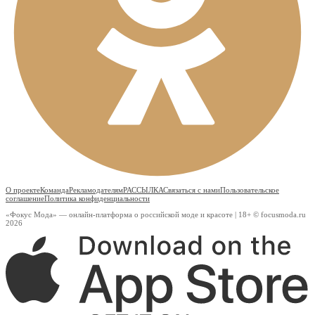
О проекте
Команда
Рекламодателям
РАССЫЛКА
Связаться с нами
Пользовательское
соглашение
Политика конфиденциальности
«Фокус Мода» — онлайн-платформа о российской моде и красоте | 18+ © focusmoda.ru
2026