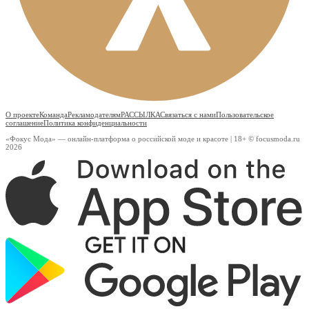
О проекте
Команда
Рекламодателям
РАССЫЛКА
Связаться с нами
Пользовательское
соглашение
Политика конфиденциальности
«Фокус Мода» — онлайн-платформа о российской моде и красоте | 18+ © focusmoda.ru
2026