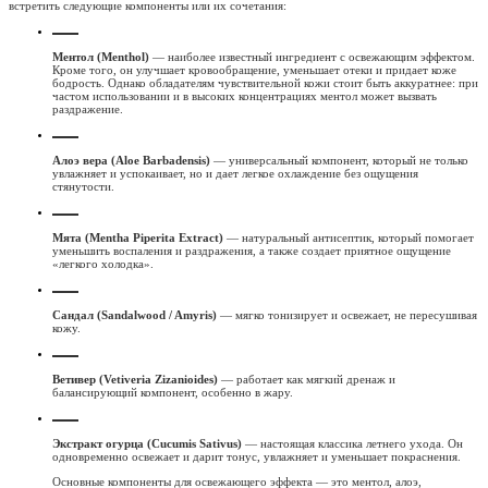
встретить следующие компоненты или их сочетания:
Ментол (Menthol)
— наиболее известный ингредиент с освежающим эффектом.
Кроме того, он улучшает кровообращение, уменьшает отеки и придает коже
бодрость. Однако обладателям чувствительной кожи стоит быть аккуратнее: при
частом использовании и в высоких концентрациях ментол может вызвать
раздражение.
Алоэ вера (Aloe Barbadensis)
— универсальный компонент, который не только
увлажняет и успокаивает, но и дает легкое охлаждение без ощущения
стянутости.
Мята (Mentha Piperita Extract)
— натуральный антисептик, который помогает
уменьшить воспаления и раздражения, а также создает приятное ощущение
«легкого холодка».
Сандал (Sandalwood / Amyris)
— мягко тонизирует и освежает, не пересушивая
кожу.
Ветивер (Vetiveria Zizanioides)
— работает как мягкий дренаж и
балансирующий компонент, особенно в жару.
Экстракт огурца (Cucumis Sativus)
— настоящая классика летнего ухода. Он
одновременно освежает и дарит тонус, увлажняет и уменьшает покраснения.
Основные компоненты для освежающего эффекта — это ментол, алоэ,