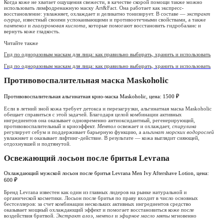
Когда коже не хватает ощущения свежести, в качестве скорой помощи также можно
использовать лимфодренажную маску Art&Fact. Она работает как экспресс-
восстановление: увлажняет, охлаждает и деликатно тонизирует. В составе —
экстракт
огурца
, известный своими успокаивающими и противоотечными свойствами, а также
пантенол
и
гиалуроновая кислота
, которые помогают восстановить гидробаланс и
вернуть коже гладкость.
Читайте также
Гид по одноразовым маскам для лица: как правильно выбирать, хранить и использовать
Гид по одноразовым маскам для лица: как правильно выбирать, хранить и использовать
Противовоспалительная маска Maskoholic
Противовоспалительная альгинатная крио-маска Maskoholic, цена: 1500 ₽
Если в летний зной кожа требует детокса и перезагрузки, альгинатная маска Maskoholic
обещает справиться с этой задачей. Благодаря целой комбинации активных
ингредиентов она оказывает одновременно антиоксидантный, регенерирующий,
противовоспалительный и криоэффект.
Ментол
освежает и охлаждает,
спирулина
регулирует себум и поддерживает барьерную функцию, а а
льгинат морских водорослей
увлажняет и оказывает лифтинг-действие. В результате — кожа выглядит сияющей,
отдохнувшей и подтянутой.
Освежающий лосьон после бритья Levrana
Охлаждающий мужской лосьон после бритья Levrana Men Ivy Aftershave Lotion, цена:
600 ₽
Бренд Levrana известен как один из главных лидеров на рынке натуральной и
органической косметики. Лосьон после бритья по праву входит в число основных
бестселлеров: за счет комбинации нескольких активных ингредиентов средство
оказывает мощный охлаждающий эффект и помогает восстановиться коже после
воздействия бритвой.
Экстракт алоэ
,
ментол
и
эфирное масло мяты
мгновенно