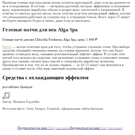
Приятная гелевая текстура маски всегда остается прохладной, даже если вы держите ее
не в холодильнике. В составе — экстракты растений, которые эффективно успокаивают
кожу, нормализуют выработку себума и делают кожу эластичной и увлажненной. В
отличие от многих других масок, после этой вы получите матирующий эффект, потому
что ингредиенты работают на сужение пор и устранение блеска. Всего через 15 минут
вы будете выглядеть бодро и свежо, даже если не выспались.
Гелевые патчи для век Alga Spa
Гелевые патчи для век Chlorella Freshness, Alga Spa, цена: 1 840 ₽
Патчи
— всегда отличная идея для того, чтобы устранить утренние отеки. При выборе
средства обращайте внимание именно на гелевые варианты, потому что они будут
приятно охлаждать кожу, оказывая дополнительный лифтинг-эффект. В составе этих
патчей есть водоросли хлореллы: они мгновенно устраняют отеки и осветляют темные
круги под глазами, питают кожу влагой и стимулируют выработку коллагена.
Преимущество в том, что их не нужно смывать — за 10-15 минут они впитаются в
дерму и оставят после себя лишь заметный подтянутый эффект.
Средства с охлаждающим эффектом
российских брендов
9
Автор: Валерия Гордийко
Источник фото:
Getty Images, Unsplash, официальные сайты брендов
Подписаться на наш
Telegram-канал
Подписаться на наш
Telegram-канал