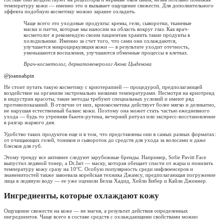
температуру кожи — именно это и вызывает ощущение свежести. Для дополнительного
эффекта подобную косметику можно заранее охладить.
Чаще всего это уходовые продукты: кремы, гели, сыворотки, тканевые
маски и патчи, которые мы наносим на область вокруг глаз. Как врач-
косметолог я рекомендую своим пациентам хранить такие продукты в
холодильнике. Именно за счет того, что сами они охлаждаются,
улучшается микроциркуляция кожи — в результате уходит отечность,
уменьшаются воспаления, улучшаются обменные процессы в клетках.
Врач-косметолог, дерматовенеролог Аюна Цыденова
@joannahpin
Не стоит путать такую косметику с криотерапией — процедурой, предполагающей
воздействие на организм экстремально низкими температурами. Несмотря на криотренд
в индустрии красоты, такие методы требуют специальных условий и имеют ряд
противопоказаний. В отличие от них, криокосметика действует более мягко и деликатно,
не нарушая естественный баланс кожи. Поэтому она может стать частью ежедневного
ухода — будь то утренняя бьюти-рутина, вечерний ритуал или экспресс-восстановление
в разгар жаркого дня.
Удобство таких продуктов еще и в том, что представлены они в самых разных форматах:
от очищающих гелей, тоников и сывороток до средств для ухода за волосами и даже
блесков для губ.
Этому тренду все активнее следуют зарубежные бренды. Например, Sofie Pavitt Face
выпустил ледяной тонер, а Dr.Jart — маску, которая обещает спасти от жары и понизить
температуру кожу сразу на 10°С. Особую популярность среди инфлюенсеров и
знаменитостей также завоевала корейская техника Джамсу, предполагающая погружение
лица в ледяную воду — ее уже оценили Белла Хадид, Хейли Бибер и Кайли Дженнер.
Ингредиенты, которые охлаждают кожу
Ощущение свежести на коже — не магия, а результат действия определенных
ингредиентов. Чаще всего в составе средств с охлаждающими свойствами можно