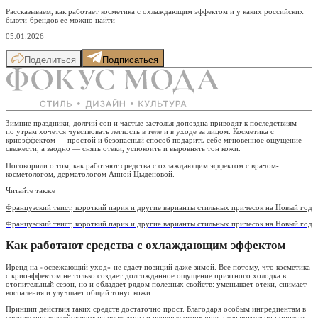
Рассказываем, как работает косметика с охлаждающим эффектом и у каких российских
бьюти-брендов ее можно найти
05.01.2026
Поделиться
Подписаться
Зимние праздники, долгий сон и частые застолья допоздна приводят к последствиям —
по утрам хочется чувствовать легкость в теле и в уходе за лицом. Косметика с
криоэффектом — простой и безопасный способ подарить себе мгновенное ощущение
свежести, а заодно — снять отеки, успокоить и выровнять тон кожи.
Поговорили о том, как работают средства с охлаждающим эффектом с врачом-
косметологом, дерматологом Анной Цыденовой.
Читайте также
Французский твист, короткий парик и другие варианты стильных причесок на Новый год
Французский твист, короткий парик и другие варианты стильных причесок на Новый год
Как работают средства с охлаждающим эффектом
Иренд на «освежающий уход» не сдает позиций даже зимой. Все потому, что косметика
с криоэффектом не только создает долгожданное ощущение приятного холодка в
отопительный сезон, но и обладает рядом полезных свойств: уменьшает отеки, снимает
воспаления и улучшает общий тонус кожи.
Принцип действия таких средств достаточно прост. Благодаря особым ингредиентам в
составе они воздействуют на рецепторы и нервные окончания, незначительно понижая