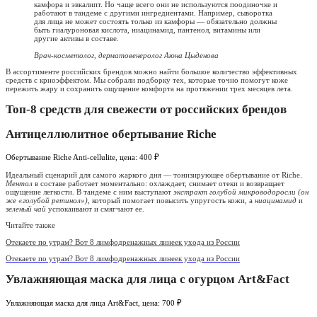
камфора и эвкалипт. Но чаще всего они не используются поодиночке и
работают в тандеме с другими ингредиентами. Например, сыворотка
для лица не может состоять только из камфоры — обязательно должны
быть гиалуроновая кислота, ниацинамид, пантенол, витамины или
другие активы в составе.
Врач-косметолог, дерматовенеролог Аюна Цыденова
В ассортименте российских брендов можно найти большое количество эффективных
средств с криоэффектом. Мы собрали подборку тех, которые точно помогут коже
пережить жару и сохранить ощущение комфорта на протяжении трех месяцев лета.
Топ-8 средств для свежести от российских брендов
Антицеллюлитное обертывание Riche
Обертывание Riche Anti-cellulite, цена: 400 ₽
Идеальный сценарий для самого жаркого дня — тонизирующее обертывание от Riche.
Ментол
в составе работает моментально: охлаждает, снимает отеки и возвращает
ощущение легкости. В тандеме с ним выступают
экстракт голубой микроводоросли (он
же «голубой ретинол»)
, который помогает повысить упругость кожи, а
ниацинамид
и
зеленый чай
успокаивают и смягчают ее.
Читайте также
Отекаете по утрам? Вот 8 лимфодренажных линеек ухода из России
Отекаете по утрам? Вот 8 лимфодренажных линеек ухода из России
Увлажняющая маска для лица с огурцом Art&Fact
Увлажняющая маска для лица Art&Fact, цена: 700 ₽