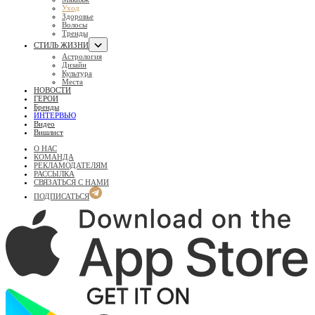
Уход
Здоровье
Волосы
Тренды
СТИЛЬ ЖИЗНИ
Астрология
Дизайн
Культура
Места
НОВОСТИ
ГЕРОИ
Бренды
ИНТЕРВЬЮ
Видео
Вишлист
О НАС
КОМАНДА
РЕКЛАМОДАТЕЛЯМ
РАССЫЛКА
СВЯЗАТЬСЯ С НАМИ
ПОДПИСАТЬСЯ