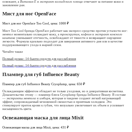
освежают, а
Витамин Е
и
экстракт колхидского плюща
отвечают за питание кожи и
заживление ран.
Мист для ног OpenFace
Мист для ног Openface Too Cool, цена: 1000 ₽
Мист Too Cool бренда OpenFace работает как экспресс-средство против усталости ног:
ментол
моментально охлаждает кожу, а
троксерутин
,
кофеин
и
экстракт конского
каштана
уменьшают отечность, освобождают от тяжести и возвращают ощущение
легкости. Формула идеально подходит для завершения активного дня или в качестве
поддерживающего ухода в жаркий сезон.
Читайте также
Полный релакс: 14 бьюти-средств для расслабления
Полный релакс: 14 бьюти-средств для расслабления
Плампер для губ Influence Beauty
Плампер для губ Influence Beauty Cryoplump, цена: 650 ₽
Охлаждающим эффектом обладает не только уходовая, но и декоративная косметика.
Доказательство этому — плампер-блеск Cryoplump бренда Influence Beauty. В составе
—
экстракты ментола
и
имбиря
, которые в тандеме создают легкий нагревающий
эффект, сопровождаемый мгновенной свежестью и приятным холодком. Это
стимулирует приток крови к губам, что визуально увеличивает их объем и усиливает
насыщенность цвета.
Освежающая маска для лица Mixit
Освежающая маска для лица Mixit, цена: 431 ₽