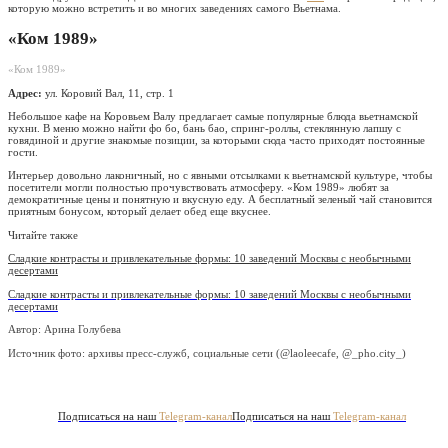
которую можно встретить и во многих заведениях самого Вьетнама.
«Ком 1989»
«Ком 1989»
Адрес:
ул. Коровий Вал, 11, стр. 1
Небольшое кафе на Коровьем Валу предлагает самые популярные блюда вьетнамской
кухни. В меню можно найти фо бо, бань бао, спринг-роллы, стеклянную лапшу с
говядиной и другие знакомые позиции, за которыми сюда часто приходят постоянные
гости.
Интерьер довольно лаконичный, но с явными отсылками к вьетнамской культуре, чтобы
посетители могли полностью прочувствовать атмосферу. «Ком 1989» любят за
демократичные цены и понятную и вкусную еду. А бесплатный зеленый чай становится
приятным бонусом, который делает обед еще вкуснее.
Читайте также
Сладкие контрасты и привлекательные формы: 10 заведений Москвы с необычными
десертами
Сладкие контрасты и привлекательные формы: 10 заведений Москвы с необычными
десертами
Автор: Арина Голубева
Источник фото:
архивы пресс-служб, социальные сети (@laoleecafe, @_pho.city_)
Подписаться на наш
Telegram-канал
Подписаться на наш
Telegram-канал