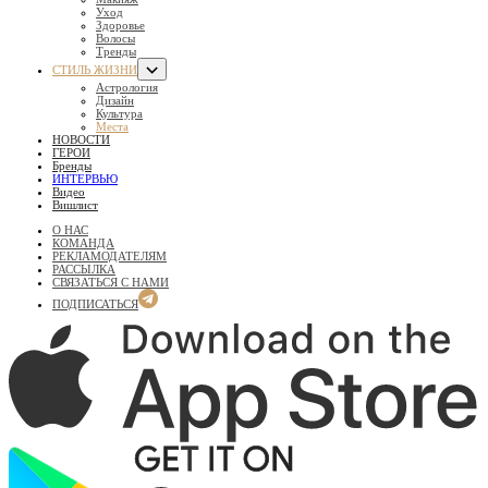
Уход
Здоровье
Волосы
Тренды
СТИЛЬ ЖИЗНИ
Астрология
Дизайн
Культура
Места
НОВОСТИ
ГЕРОИ
Бренды
ИНТЕРВЬЮ
Видео
Вишлист
О НАС
КОМАНДА
РЕКЛАМОДАТЕЛЯМ
РАССЫЛКА
СВЯЗАТЬСЯ С НАМИ
ПОДПИСАТЬСЯ