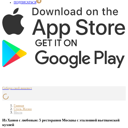
ПОДПИСАТЬСЯ
Собери свой вишлист
Главная
Стиль Жизни
Места
Из Ханоя с любовью: 5 ресторанов Москвы с эталонной вьетнамской
кухней