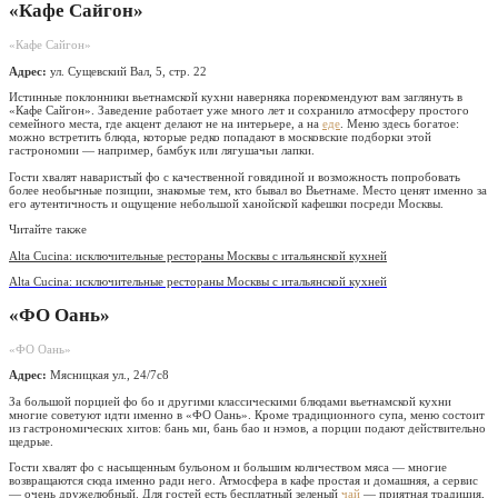
«Кафе Сайгон»
«Кафе Сайгон»
Адрес:
ул. Сущевский Вал, 5, стр. 22
Истинные поклонники вьетнамской кухни наверняка порекомендуют вам заглянуть в
«Кафе Сайгон». Заведение работает уже много лет и сохранило атмосферу простого
семейного места, где акцент делают не на интерьере, а на
еде
. Меню здесь богатое:
можно встретить блюда, которые редко попадают в московские подборки этой
гастрономии — например, бамбук или лягушачьи лапки.
Гости хвалят наваристый фо с качественной говядиной и возможность попробовать
более необычные позиции, знакомые тем, кто бывал во Вьетнаме. Место ценят именно за
его аутентичность и ощущение небольшой ханойской кафешки посреди Москвы.
Читайте также
Alta Cucina: исключительные рестораны Москвы с итальянской кухней
Alta Cucina: исключительные рестораны Москвы с итальянской кухней
«ФО Оань»
«ФО Оань»
Адрес:
Мясницкая ул., 24/7с8
За большой порцией фо бо и другими классическими блюдами вьетнамской кухни
многие советуют идти именно в «ФО Оань». Кроме традиционного супа, меню состоит
из гастрономических хитов: бань ми, бань бао и нэмов, а порции подают действительно
щедрые.
Гости хвалят фо с насыщенным бульоном и большим количеством мяса — многие
возвращаются сюда именно ради него. Атмосфера в кафе простая и домашняя, а сервис
— очень дружелюбный. Для гостей есть бесплатный зеленый
чай
— приятная традиция,