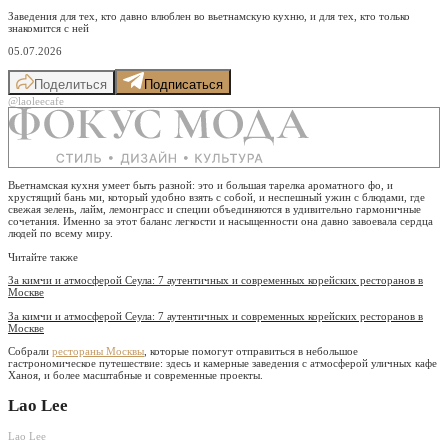
Заведения для тех, кто давно влюблен во вьетнамскую кухню, и для тех, кто только
знакомится с ней
05.07.2026
Поделиться
Подписаться
@laoleecafe
Вьетнамская кухня умеет быть разной: это и большая тарелка ароматного фо, и
хрустящий бань ми, который удобно взять с собой, и неспешный ужин с блюдами, где
свежая зелень, лайм, лемонграсс и специи объединяются в удивительно гармоничные
сочетания. Именно за этот баланс легкости и насыщенности она давно завоевала сердца
людей по всему миру.
Читайте также
За кимчи и атмосферой Сеула: 7 аутентичных и современных корейских ресторанов в
Москве
За кимчи и атмосферой Сеула: 7 аутентичных и современных корейских ресторанов в
Москве
Собрали
рестораны Москвы
, которые помогут отправиться в небольшое
гастрономическое путешествие: здесь и камерные заведения с атмосферой уличных кафе
Ханоя, и более масштабные и современные проекты.
Lao Lee
Lao Lee