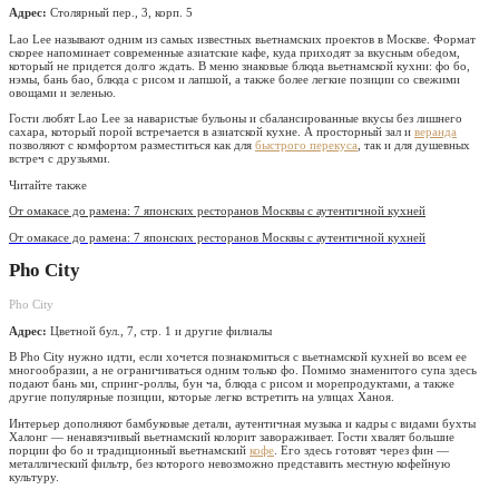
Адрес:
Столярный пер., 3, корп. 5
Lao Lee называют одним из самых известных вьетнамских проектов в Москве. Формат
скорее напоминает современные азиатские кафе, куда приходят за вкусным обедом,
который не придется долго ждать. В меню знаковые блюда вьетнамской кухни: фо бо,
нэмы, бань бао, блюда с рисом и лапшой, а также более легкие позиции со свежими
овощами и зеленью.
Гости любят Lao Lee за наваристые бульоны и сбалансированные вкусы без лишнего
сахара, который порой встречается в азиатской кухне. А просторный зал и
веранда
позволяют с комфортом разместиться как для
быстрого перекуса
, так и для душевных
встреч с друзьями.
Читайте также
От омакасе до рамена: 7 японских ресторанов Москвы с аутентичной кухней
От омакасе до рамена: 7 японских ресторанов Москвы с аутентичной кухней
Pho City
Pho City
Адрес:
Цветной бул., 7, стр. 1 и другие филиалы
В Pho City нужно идти, если хочется познакомиться с вьетнамской кухней во всем ее
многообразии, а не ограничиваться одним только фо. Помимо знаменитого супа здесь
подают бань ми, спринг-роллы, бун ча, блюда с рисом и морепродуктами, а также
другие популярные позиции, которые легко встретить на улицах Ханоя.
Интерьер дополняют бамбуковые детали, аутентичная музыка и кадры с видами бухты
Халонг — ненавязчивый вьетнамский колорит завораживает. Гости хвалят большие
порции фо бо и традиционный вьетнамский
кофе
. Его здесь готовят через фин —
металлический фильтр, без которого невозможно представить местную кофейную
культуру.