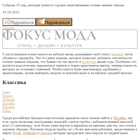
Собрали 15 пар, которые помогут сделать женственными осенне-зимние образы
10.10.2025
Поделиться
Подписаться
Ekonika
С наступлением осени сапоги на каблуке вновь доказывают свой статус
базовой
части
обувного гардероба. Это то самое изделие, которое помогает добавить элегантности
осенне-зимним образам, что бывает не так просто в
холодное
время года. Особенно это
касается классических вариантов в черном и темно-коричневом цветах, универсальность
которых не оставляет сомнений. Чтобы сапоги были максимально удобными и
практичными, лучше выбирать модели из матовой кожи и на каблуке средней высоты.
Классика
Lime
Savage
Todizain
Ekonika
Ekonika
Lalou
Среди российских брендов классические варианты сапог можно найти у
Ekonika
, где
есть сразу несколько подходящих моделей: сапоги-трубы с каблуком-рюмкой высотой
всего 3 сантиметра, чуть более узкие версии и варианты на шпильке для тех, кто готов к
дерзким образам. Похожие модели-трубы, но с более высоким каблуком, представлены у
марок
Wysh
,
Todizain
и
Charuel
, которые предлагают свои версии из гладкой кожи.