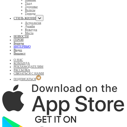
Уход
Здоровье
Волосы
Тренды
СТИЛЬ ЖИЗНИ
Астрология
Дизайн
Культура
Места
НОВОСТИ
ГЕРОИ
Бренды
ИНТЕРВЬЮ
Видео
Вишлист
О НАС
КОМАНДА
РЕКЛАМОДАТЕЛЯМ
РАССЫЛКА
СВЯЗАТЬСЯ С НАМИ
ПОДПИСАТЬСЯ