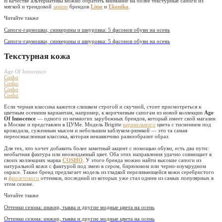
В качестве альтернативы можно обратить внимание на более текстурные сапоги из
мягкой и трендовой
замши
брендов
Lime
и
Ekonika
.
Читайте также
Сапоги-гармошки, сникерины и шнуровка: 5 фасонов обуви на осень
Сапоги-гармошки, сникерины и шнуровка: 5 фасонов обуви на осень
Текстурная кожа
Age Of Innocence
Cosho
Cosho
Cosho
Cosho
Если черная классика кажется слишком строгой и скучной, стоит присмотреться к
цветным осенним вариантам, например, к коричневым сапогам из новой коллекции
Age
Of Innocence
— одного из немногих зарубежных брендов, который имеет свой магазин
в Москве и представлен в ЦУМе. Модель Brigitte
карамельного
цвета с тиснением под
крокодила, суженным мысом и небольшим каблуком-рюмкой — это та самая
переосмысленная классика, которая ненавязчиво разнообразит образ.
Для тех, кто хочет добавить более заметный акцент с помощью обуви, есть два пути:
необычная фактура или неожиданный цвет. Оба этих направления удачно совмещает в
своих коллекциях марка
COSHO
. У этого бренда можно найти высокие сапоги из
натуральной кожи с фактурой под змею в сером, бирюзовом или черно-изумрудном
окрасе. Также бренд
предлагает модель из гладкой переливающейся кожи серебристого
и
фиолетового
оттенков, последний из которых уже стал одним из самых популярных в
этом сезоне.
Читайте также
Оттенки сезона: инжир, тыква и другие модные цвета на осень
Оттенки сезона: инжир, тыква и другие модные цвета на осень