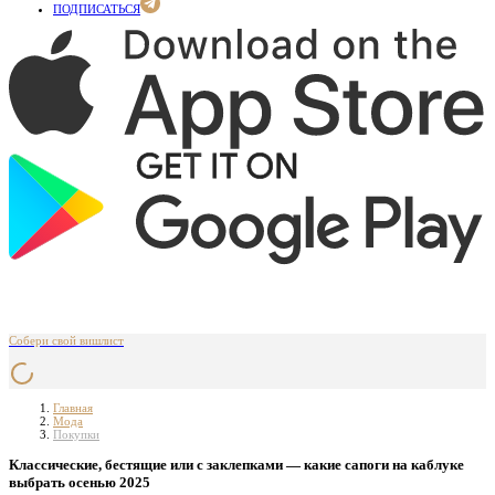
ПОДПИСАТЬСЯ
Собери свой вишлист
Главная
Мода
Покупки
Классические, бестящие или с заклепками — какие сапоги на каблуке
выбрать осенью 2025