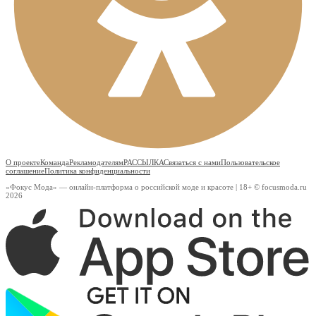
О проекте
Команда
Рекламодателям
РАССЫЛКА
Связаться с нами
Пользовательское
соглашение
Политика конфиденциальности
«Фокус Мода» — онлайн-платформа о российской моде и красоте | 18+ © focusmoda.ru
2026