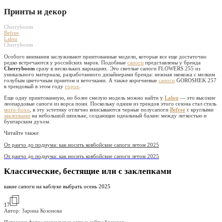
Принты и декор
Cherryboom
Befree
Lalou
Cherryboom
Особого внимания заслуживают принтованные модели, которые все еще достаточно
редко встречаются у российских марок. Подобные
сапоги
представлены у бренда
Cherryboom
сразу в нескольких вариациях. Это светлые сапоги FLOWERS 255 из
уникального материала, разработанного дизайнерами бренда: нежная экокожа с мелким
голубым цветочным принтом и веточками. А также коричневые
сапоги
GOROSHEK 257
в трендовый в этом году
горох
.
Еще одну принтованную, но более смелую модель можно найти у
Lalou
— это высокие
леопардовые сапоги из ворса пони. Поскольку одним из трендов этого сезона стал стиль
мото-бохо
, в эту эстетику отлично вписываются черные полусапоги
Befree
с круглыми
заклепками
на небольшой шпильке, создающие идеальный баланс между легкостью и
бунтарским духом.
Читайте также
От ранчо до подиума: как носить ковбойские сапоги летом 2025
От ранчо до подиума: как носить ковбойские сапоги летом 2025
Классические, бестящие или с заклепками
какие сапоги на каблуке выбрать осень 2025
17
Автор: Зарина Козонова