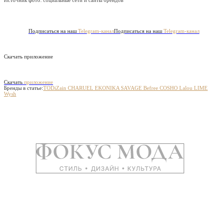
Источник фото:
социальные сети и сайты брендов
Подписаться на наш
Telegram-канал
Подписаться на наш
Telegram-канал
Скачать приложение
Скачать
приложение
Бренды в статье:
TODiZain
CHARUEL
EKONIKA
SAVAGE
Befree
COSHO
Lalou
LIME
Wysh