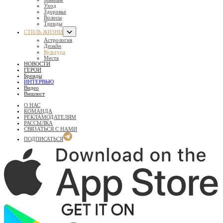
Уход
Здоровье
Волосы
Тренды
СТИЛЬ ЖИЗНИ
Астрология
Дизайн
Культура
Места
НОВОСТИ
ГЕРОИ
Бренды
ИНТЕРВЬЮ
Видео
Вишлист
О НАС
КОМАНДА
РЕКЛАМОДАТЕЛЯМ
РАССЫЛКА
СВЯЗАТЬСЯ С НАМИ
ПОДПИСАТЬСЯ