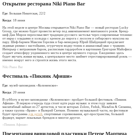
Открытие ресторана Niki Piano Bar
Где
: Большая Никитская, 22/2
Когда
: 18 июня
На этой неделе в центре Москвы открывается Niki Piano Bar — новый ресторан Lucky
Group, где можно будет провести вечер под аккомпанемент винтажного рояля. Бренд-
шеф Дан Мирон переосмысляет традиции русского застолья через современные техники:
от икры с оладьями и холодца с хреном до пирога с лососем и сибирского муксуна на
пару. Шеф-бармен Максим Горелик и бар-менеджер Юрий Шайдицкий предлагают
ледяные рюмки с настойками, огуречную водку-тоник и ананасовый квас с травами.
Интерьер с витражным баром, расписным гардеробом и картинами Григория Майофиса
создает атмосферу уединенного места в центре шумного города. Ежедневно здесь
будет звучать живая музыка, а центральное место занймет отреставрированный рояль —
именно вокруг него и строится жизнь этого места.
Niki Piano Bar
Фестиваль «Пикник Афиши»
Где
: музей-заповедник «Коломенское»
Когда
: 20 июня
В субботу в музее-заповеднике «Коломенское» пройдет большой фестиваль «Пикник
Афиши». В первую очередь туда стоит идти ради музыки: в этом году заявлен
масштабный лайнап из 27 артистов, в числе которых Zoloto, Feduk, Мальбэк & Сюзанна,
а также группа «Браво» и Валерий Сюткин. Помимо музыкальной части, на фестивале
будет программа
для детей
, спортивные соревнования, арт-пространства, большой
фудкорт, маркет локальных брендов и многое другое.
«Пикник Афиши»
Презентация виниловой пластинки Петере Мартича