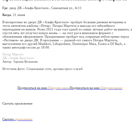
Где
: двор ДК «Альфа Кристалл», Самокатная ул., 4с11
Когда
: 21 июня
В воскресенье во дворе ДК «Альфа Кристалл» пройдет большая дневная вечеринка в
честь пятилетия альбома «Петар» Петара Мартича и выхода его юбилейного
переиздания на виниле. Релиз 2021 года стал одной из самых личных работ музыканта, а
спустя пять лет получил новую жизнь — на этот раз в виниловом формате с
обновленным оформлением. Празднование пройдет под открытым небом прямо перед
«Рестиком» во дворе ДК. В программе — диджей-сет самого Петара Мартича,
выступления его друзей Mashkov, Lёkajordann, Dominique Mara, Eostra и DJ Bayk, а
также автограф-сессия до 18:00.
Петар Мартич
ДК «Альфа Кристалл»
Автор: Зарина Козонова
Источник фото:
Социальные сети, архивы пресс-служб
Подписаться на наш
Telegram-канал
Подписаться на наш
Telegram-канал
Скачать приложение
Скачать
приложение