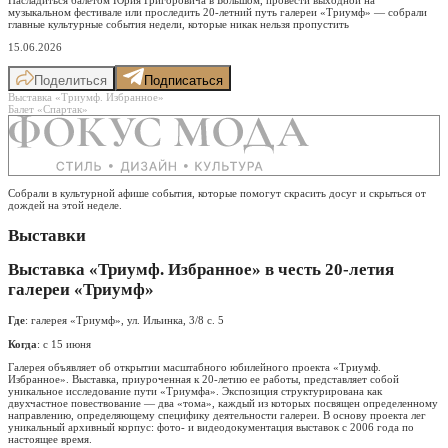
музыкальном фестивале или проследить 20-летний путь галереи «Триумф» — собрали
главные культурные события недели, которые никак нельзя пропустить
15.06.2026
Поделиться
Подписаться
Выставка «Триумф. Избранное»
Балет «Спартак»
Собрали в культурной афише события, которые помогут скрасить досуг и скрыться от
дождей на этой неделе.
Выставки
Выставка «Триумф. Избранное» в честь 20-летия
галереи «Триумф»
Где
: галерея «Триумф», ул. Ильинка, 3/8 с. 5
Когда
: с 15 июня
Галерея объявляет об открытии масштабного юбилейного проекта «Триумф.
Избранное». Выставка, приуроченная к 20-летию ее работы, представляет собой
уникальное исследование пути «Триумфа». Экспозиция структурирована как
двухчастное повествование — два «тома», каждый из которых посвящен определенному
направлению, определяющему специфику деятельности галереи. В основу проекта лег
уникальный архивный корпус: фото- и видеодокументация выставок с 2006 года по
настоящее время.