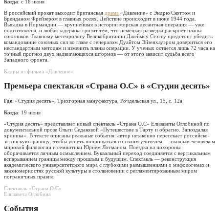
Когда
: с 18 июня
В российский прокат выходит британская
драма
«Давление» с Эндрю Скоттом и
Бренданом Фрейзером в главных ролях. Действие происходит в июне 1944 года.
Высадка в Нормандии — крупнейшая в истории морская десантная операция — уже
подготовлена, и любая задержка грозит тем, что немецкая разведка раскроет планы
союзников. Главному метеорологу Великобритании Джеймсу Стэггу предстоит убедить
командование союзных сил во главе с генералом Дуайтом Эйзенхауэром довериться его
нестандартным методам и изменить планы операции. У ученых остается лишь 72 часа на
точный прогноз двух надвигающихся штормов — от этого зависит судьба всего
Западного фронта.
Кадры из фильма «Давление»
Премьера спектакля «Страна О.С» в «Студии десять»
Где
: «Студия десять», Трехгорная мануфактура, Рочдельская ул., 15, с. 12а
Когда
: 19 июня
«Студия десять» представляет новый спектакль «Страна О.С» Елизаветы Оглобиной по
документальной прозе Ольги Седаковой «Путешествие в Тарту и обратно. Запоздалая
хроника». В тексте описаны реальные события: автор незаконно пересекает российско-
эстонскую границу, чтобы успеть попрощаться со своим учителем — главным человеком
мировой филологии и семиотики Юрием Лотманом. Поездка на похороны
оборачивается личным осмыслением. Буквальный переход соединяется с вертикальным
вспарыванием границы между прошлым и будущим. Спектакль — реконструкция
академического университетского мира с глубокими размышлениями о мифологемах и
закономерностях русской культуры в столкновении с регламентированным миром
пограничных правил.
Спектакль «Страна О.С»
Елизавета Оглобина
События