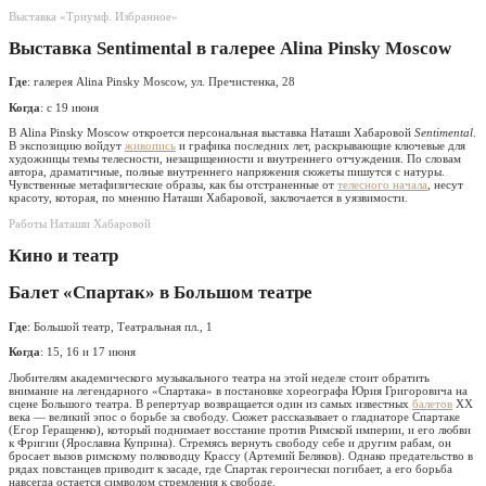
Выставка «Триумф. Избранное»
Выставка Sentimental в галерее Alina Pinsky Moscow
Где
: галерея Alina Pinsky Moscow, ул. Пречистенка, 28
Когда
: с 19 июня
В Alina Pinsky Moscow откроется персональная выставка Наташи Хабаровой
Sentimental
.
В экспозицию войдут
живопись
и графика последних лет, раскрывающие ключевые для
художницы темы телесности, незащищенности и внутреннего отчуждения. По словам
автора, драматичные, полные внутреннего напряжения сюжеты пишутся с натуры.
Чувственные метафизические образы, как бы отстраненные от
телесного начала
, несут
красоту, которая, по мнению Наташи Хабаровой, заключается в уязвимости.
Работы Наташи Хабаровой
Кино и театр
Балет «Спартак» в Большом театре
Где
: Большой театр, Театральная пл., 1
Когда
: 15, 16 и 17 июня
Любителям академического музыкального театра на этой неделе стоит обратить
внимание на легендарного «Спартака» в постановке хореографа Юрия Григоровича на
сцене Большого театра. В репертуар возвращается один из самых известных
балетов
XX
века — великий эпос о борьбе за свободу. Сюжет рассказывает о гладиаторе Спартаке
(Егор Геращенко), который поднимает восстание против Римской империи, и его любви
к Фригии (Ярославна Куприна). Стремясь вернуть свободу себе и другим рабам, он
бросает вызов римскому полководцу Крассу (Артемий Беляков). Однако предательство в
рядах повстанцев приводит к засаде, где Спартак героически погибает, а его борьба
навсегда остается символом стремления к свободе.