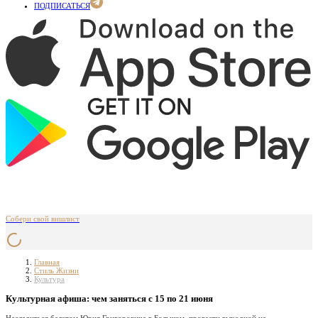
ПОДПИСАТЬСЯ
Собери свой вишлист
Главная
Стиль Жизни
Культура
Культурная афиша: чем заняться с 15 по 21 июня
Насладиться балетом Юрия Григоровича в Большом, провести выходной на