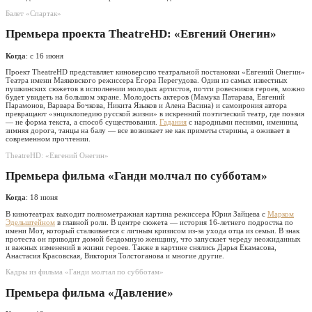
Балет «Спартак»
Премьера проекта TheatreHD: «Евгений Онегин»
Когда
: с 16 июня
Проект TheatreHD представляет киноверсию театральной постановки «Евгений Онегин»
Театра имени Маяковского режиссера Егора Перегудова. Один из самых известных
пушкинских сюжетов в исполнении молодых артистов, почти ровесников героев, можно
будет увидеть на большом экране. Молодость актеров (Мамука Патарава, Евгений
Парамонов, Варвара Бочкова, Никита Языков и Алена Васина) и самоирония автора
превращают «энциклопедию русской жизни» в искренний поэтический театр, где поэзия
— не форма текста, а способ существования.
Гадания
с народными песнями, именины,
зимняя дорога, танцы на балу — все возникает не как приметы старины, а оживает в
современном прочтении.
TheatreHD: «Евгений Онегин»
Премьера фильма «Ганди молчал по субботам»
Когда
: 18 июня
В кинотеатрах выходит полнометражная картина режиссера Юрия Зайцева с
Марком
Эдельштейном
в главной роли. В центре сюжета — история 16-летнего подростка по
имени Мот, который сталкивается с личным кризисом из-за ухода отца из семьи. В знак
протеста он приводит домой бездомную женщину, что запускает череду неожиданных
и важных изменений в жизни героев. Также в картине снялись Дарья Екамасова,
Анастасия Красовская, Виктория Толстоганова и многие другие.
Кадры из фильма «Ганди молчал по субботам»
Премьера фильма «Давление»