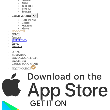
Уход
Здоровье
Волосы
Тренды
СТИЛЬ ЖИЗНИ
Астрология
Дизайн
Культура
Места
НОВОСТИ
ГЕРОИ
Бренды
ИНТЕРВЬЮ
Видео
Вишлист
О НАС
КОМАНДА
РЕКЛАМОДАТЕЛЯМ
РАССЫЛКА
СВЯЗАТЬСЯ С НАМИ
ПОДПИСАТЬСЯ