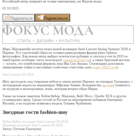
Российский актер покоряет не только кинопремии, но Недели моды
02.10.2025
Поделиться
Подписаться
Марк Эйдельштейн на показе Saint Laurent
Марк Эйдельштейн посетил показ новой коллекции Saint Laurent Spring Summer 2026 в
Париже. Его горчичный образ не оставил равнодушным французских fashion-
фотографов. Для показа актер выбрал золотистую рубашку и галстук в тон (в 2025-м
такой прием особенно часто используют
стилисты брендов
), а также брючный костюм
— кстати, это излюбленная формула лука Ива Сен-Лорана. Стилизацию дополнили
лакированные туфли и массивные солнечные очки (еще один
тренд 2025 года
).
Saint Laurent SS 2026
Шоу проходило под открытым небом в самом центре Парижа: на площади Трокадеро, с
легендарным видом на мерцающую Эйфелеву башню. Большинство
моделей
появилось
на подиуме в монохромных луках, которым вторил образ Марка.
Также на показе заметили Хейли Бибер, Мадонну, Кейт Мосс, Charlie XCX и других
голливудских звезд. Среди гостей из России на мероприятии побывала Екатерина
Мухина, а на подиуме появилась модель Татьяна Чурбанова.
Звездные гости fashion-шоу
Хейли Бибер на показе Saint Laurent SS 2026
Мадонна на показе Saint Laurent SS 2026
Автор: Евченко Екатерина
Источник фото:
@mweinbergerr, Getty Images