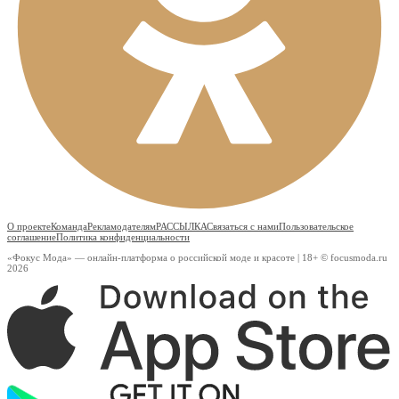
О проекте
Команда
Рекламодателям
РАССЫЛКА
Связаться с нами
Пользовательское
соглашение
Политика конфиденциальности
«Фокус Мода» — онлайн-платформа о российской моде и красоте | 18+ © focusmoda.ru
2026