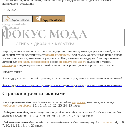
наилучшего результата
14.06.2026
Поделиться
Подписаться
@augustinusbader
@livbotanics
Еще с древних времен фазы Луны традиционно используются для расчета дней, когда
организм лучше воспринимает
бьюти-процедуры
, тем самым обеспечивая наибольшую
эффективность и длительность результата. Подготовили календарь с благоприятными
датами для
стрижек
,
окрашивания
волос,
процедур по уходу
за лицом и телом,
маникюра
и педикюра в июле, чтобы вы могли заранее распланировать свой месяц.
Читайте также
Как подружиться с Луной: путеводитель по лунному циклу для скептиков и мечтателей
Как подружиться с Луной: путеводитель по лунному циклу для скептиков и мечтателей
Стрижки и уход за волосами
Благоприятные дни
, когда можно делать любые
стрижки
, химическую завивку и
уходовые процедуры
:
15, 16, 17, 18, 22, 23, 24, 25 июля.
Нейтральные дни
, когда стрижки и уход можно делать при необходимости, но без
особых ожиданий:
1, 2, 3, 8, 9, 19, 20, 21, 26, 27, 28, 30, 31 июля.
Неблагоприятные дни
, когда следует избегать любых манипуляций с
локонами
:
4, 5, 6,
7, 10, 11, 12, 13, 14, 29 июля.