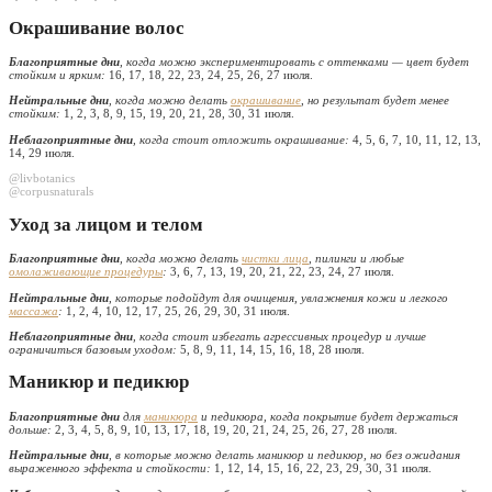
Окрашивание волос
Благоприятные дни
, когда можно экспериментировать с оттенками — цвет будет
стойким и ярким:
16, 17, 18, 22, 23, 24, 25, 26, 27 июля.
Нейтральные дни
, когда можно делать
окрашивание
, но результат будет менее
стойким:
1, 2, 3, 8, 9, 15, 19, 20, 21, 28, 30, 31 июля.
Неблагоприятные дни
, когда стоит отложить окрашивание:
4, 5, 6, 7, 10, 11, 12, 13,
14, 29 июля.
@livbotanics
@corpusnaturals
Уход за лицом и телом
Благоприятные дни
, когда можно делать
чистки лица
, пилинги и любые
омолаживающие процедуры
:
3, 6, 7, 13, 19, 20, 21, 22, 23, 24, 27 июля.
Нейтральные дни
, которые подойдут для очищения, увлажнения кожи и легкого
массажа
:
1, 2, 4, 10, 12, 17, 25, 26, 29, 30, 31 июля.
Неблагоприятные дни
, когда стоит избегать агрессивных процедур и лучше
ограничиться базовым уходом:
5, 8, 9, 11, 14, 15, 16, 18, 28 июля.
Маникюр и педикюр
Благоприятные дни
для
маникюра
и педикюра, когда покрытие будет держаться
дольше:
2, 3, 4, 5, 8, 9, 10, 13, 17, 18, 19, 20, 21, 24, 25, 26, 27, 28 июля.
Нейтральные дни
, в которые можно делать маникюр и педикюр, но без ожидания
выраженного эффекта и стойкости:
1, 12, 14, 15, 16, 22, 23, 29, 30, 31 июля.