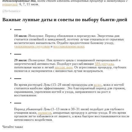
Неблагоприятные дни
, когда стоит избегать аппаратных процедур и манипуляций с
кутикулой
:
6, 7, 11 июля.
@livbotanics
Важные лунные даты и советы по выбору бьюти-дней
14 июля:
Новолуние.
Период обновления и перезагрузки. Энергетика дня
считается спокойной и замедленной, поэтому лучше отказаться от серьезных
косметических вмешательств. Отдайте предпочтение базовому уходу,
увлажняющим средствам
и
восстановлению кожи
.
29 июля:
Полнолуние.
Пик лунного цикла с повышенной эмоциональной и
энергетической активностью. Подойдут расслабляющие
SPA-ритуалы
,
питательные маски и легкий
массаж лица
. От агрессивных процедур, глубоких
пилингов и экспериментов с внешностью лучше воздержаться.
Во время
растущей Луны
(15–28 июля) процедуры для
волос
, кожи и ногтей
считаются наиболее эффективными . Это благоприятный период для стрижек,
окрашивания, укрепления ногтей и ухода, направленного на рост и
восстановление.
Период
убывающей Луны
(1–13 июля и 30–31 июля) подойдет для глубокого
очищения кожи,
пилингов
, аппаратных процедур и детокс-ухода. В это время
организм легче избавляется от лишнего, а кожа быстрее восстанавливается после
интенсивного воздействия.
Читайте также