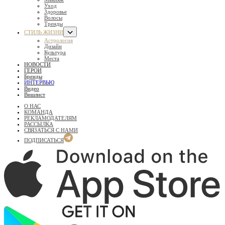
Уход
Здоровье
Волосы
Тренды
СТИЛЬ ЖИЗНИ
Астрология
Дизайн
Культура
Места
НОВОСТИ
ГЕРОИ
Бренды
ИНТЕРВЬЮ
Видео
Вишлист
О НАС
КОМАНДА
РЕКЛАМОДАТЕЛЯМ
РАССЫЛКА
СВЯЗАТЬСЯ С НАМИ
ПОДПИСАТЬСЯ