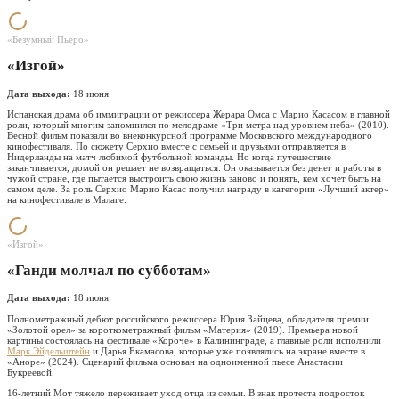
«Безумный Пьеро»
«Изгой»
Дата выхода:
18 июня
Испанская драма об иммиграции от режиссера Жерара Омса с Марио Касасом в главной
роли, который многим запомнился по мелодраме «Три метра над уровнем неба» (2010).
Весной фильм показали во внеконкурсной программе Московского международного
кинофестиваля. По сюжету Серхио вместе с семьей и друзьями отправляется в
Нидерланды на матч любимой футбольной команды. Но когда путешествие
заканчивается, домой он решает не возвращаться. Он оказывается без денег и работы в
чужой стране, где пытается выстроить свою жизнь заново и понять, кем хочет быть на
самом деле. За роль Серхио Марио Касас получил награду в категории «Лучший актер»
на кинофестивале в Малаге.
«Изгой»
«Ганди молчал по субботам»
Дата выхода:
18 июня
Полнометражный дебют российского режиссера Юрия Зайцева, обладателя премии
«Золотой орел» за короткометражный фильм «Материя» (2019). Премьера новой
картины состоялась на фестивале «Короче» в Калининграде, а главные роли исполнили
Марк Эйдельштейн
и Дарья Екамасова, которые уже появлялись на экране вместе в
«Аноре» (2024). Сценарий фильма основан на одноименной пьесе Анастасии
Букреевой.
16-летний Мот тяжело переживает уход отца из семьи. В знак протеста подросток