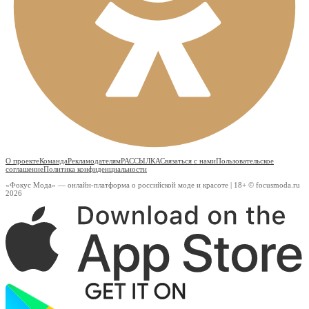
О проекте
Команда
Рекламодателям
РАССЫЛКА
Связаться с нами
Пользовательское
соглашение
Политика конфиденциальности
«Фокус Мода» — онлайн-платформа о российской моде и красоте | 18+ © focusmoda.ru
2026