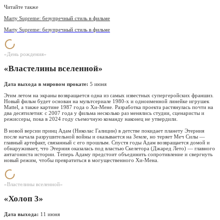
Читайте также
Marty Supreme: безупречный стиль в фильме
Marty Supreme: безупречный стиль в фильме
«День рождения»
«Властелины вселенной»
Дата выхода в мировом прокате:
5 июня
Этим летом на экраны возвращается одна из самых известных супергеройских франшиз.
Новый фильм будет основан на мультсериале 1980-х и одноименной линейке игрушек
Mattel, а также картине 1987 года о Хи-Мене. Разработка проекта растянулась почти на
два десятилетия: с 2007 года у фильма несколько раз менялись студии, сценаристы и
режиссеры, пока в 2024 году съемочную команду наконец не утвердили.
В новой версии принц Адам (Николас Галицин) в детстве покидает планету Этерния
после начала разрушительной войны и оказывается на Земле, но теряет Меч Силы —
главный артефакт, связанный с его прошлым. Спустя годы Адам возвращается домой и
обнаруживает, что Этерния оказалась под властью Скелетора (Джаред Лето) — главного
антагониста истории. Теперь Адаму предстоит объединить сопротивление и свергнуть
новый режим, чтобы превратиться в могущественного Хи-Мена.
«Властелины вселенной»
«Холоп 3»
Дата выхода:
11 июня