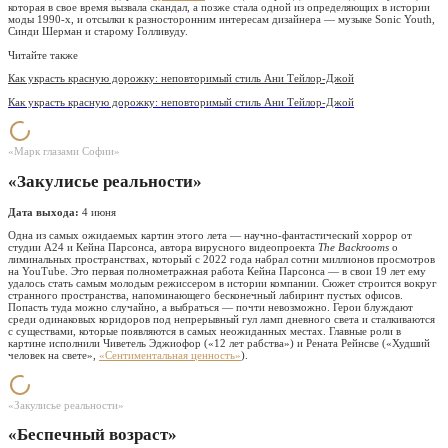
которая в свое время вызвала скандал, а позже стала одной из определяющих в истории
моды 1990-х, и отсылки к разносторонним интересам дизайнера — музыке Sonic Youth,
Синди Шерман и старому Голливуду.
Читайте также
Как украсть красную дорожку: неповторимый стиль Ани Тейлор-Джой
Как украсть красную дорожку: неповторимый стиль Ани Тейлор-Джой
«Марк глазами Софии»
«Закулисье реальности»
Дата выхода:
4 июня
Одна из самых ожидаемых картин этого лета — научно-фантастический хоррор от
студии A24 и Кейна Парсонса, автора вирусного видеопроекта
The Backrooms
о
лиминальных пространствах, который с 2022 года набрал сотни миллионов просмотров
на YouTube. Это первая полнометражная работа Кейна Парсонса — в свои 19 лет ему
удалось стать самым молодым режиссером в истории компании. Сюжет строится вокруг
странного пространства, напоминающего бесконечный лабиринт пустых офисов.
Попасть туда можно случайно, а выбраться — почти невозможно. Герои блуждают
среди одинаковых коридоров под непрерывный гул ламп дневного света и сталкиваются
с существами, которые появляются в самых неожиданных местах. Главные роли в
картине исполнили Чиветель Эджиофор («12 лет рабства») и Рената Рейнсве («Худший
человек на свете»,
«Сентиментальная ценность»
).
«Закулисье реальности»
«Беспечный возраст»