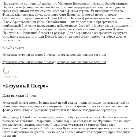
Продолжение популярной комедии с Милошем Биковичем и Иваном Охлобыстиным.
Первая часть франшизы собрала более трех миллиардов рублей в прокате и долгое
время удерживала статус самого кассового фильма страны. Режиссером третьего
фильма, как и первых двух, выступил Клим Шипенко. В новой истории после
собственного перевоспитания Гриша (Милош Бикович) работает вместе с психологом
Львом Арнольдовичем (Иван Охлобыстин) — их проект давно превратился в
прибыльный бизнес по исправлению избалованных богачей. На этот раз за помощью к
героям обращаются брат и сестра, которые хотят спасти своих родителей (Павел
Прилучный и Кристина Асмус) от развода. Для очередного эксперимента супругов
отправят в декорации эпохи Петра I, где Грише предстоит примерить образ самого
императора.
Читайте также
Культовые оттенки из кино: 6 помад, которые носили главные героини
Культовые оттенки из кино: 6 помад, которые носили главные героини
«Холоп 3»
«Безумный Пьеро»
Дата выхода:
11 июня
Культовый фильм эпохи французской новой волны и одна из самых узнаваемых работ
Жан-Люка Годара выходит в повторный прокат. Картину покажут в двух версиях: на
французском языке с русскими субтитрами и с новым закадровым переводом.
Фердинанд (Жан-Поль Бельмондо) устает от буржуазной жизни в Париже и вместе с
бывшей возлюбленной Марианной (Анна Карина) сбегает на юг Франции, где их ждет
череда криминальных авантюр. Фильм стал культовым во многом благодаря
безупречной операторской работе Рауля Кутара — насыщенные красные, синие и желтые
цвета и нарочитая искусственность кадра подчеркивают иллюзорность происходящего
на экране.