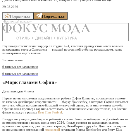
29.05.2026
Поделиться
Подписаться
«Беспечный возраст»
Научно-фантастический хоррор от студии A24, классика французской новой волны и
возвращение сестры Супермена — в нашей постоянной рубрике рассказываем, какие
кинокартины ждать в июне.
Читайте также
9 главных сериалов июня
9 главных сериалов июня
«Марк глазами Софии»
Дата выхода:
4 июня
Первая полнометражная документальная работа Софии Копполы, посвященная одному
из главных дизайнеров современности — Марку Джейкобсу, с которым Софию связывает
не только общая история нью-йоркской культурной сцены, но и многолетняя дружба.
Официальная премьера картины состоялась на Венецианском кинофестивале, а в России
фильм покажут в рамках
Beat Film Festival
.
В кадре мы увидим дизайнера за работой в ателье: Коппола наблюдает за Джейкобсом во
время подготовки к показу весна-лето 2024. Фильм состоит из закулисных съемок,
архивных материалов, разговоров о карьере, Нью-Йорке и дружбе. Дополнят историю
воспоминания о легендарной
гранжевой
коллекции Марка Джейкобса для Perry Ellis,