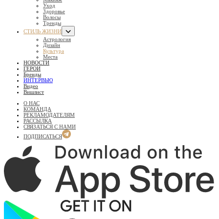
Уход
Здоровье
Волосы
Тренды
СТИЛЬ ЖИЗНИ
Астрология
Дизайн
Культура
Места
НОВОСТИ
ГЕРОИ
Бренды
ИНТЕРВЬЮ
Видео
Вишлист
О НАС
КОМАНДА
РЕКЛАМОДАТЕЛЯМ
РАССЫЛКА
СВЯЗАТЬСЯ С НАМИ
ПОДПИСАТЬСЯ