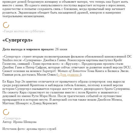
приводит домой бездомную женщину и объявляет матери, что теперь она будет жить
вместе с ними. Из одного импульсивного поступка вырастает история о взрослении,
одиночестве и попытке сохранить связь с близкими, когда привычный мир начинает
рушиться. Экранизация обещает быть насыщенной драмой, юмором и намеренно
театральными мизансценами.
«Ганди молчал по субботам»
«Супергерл»
Дата выхода в мировом прокате:
26 июня
«Супергерл» станет вторым полнометражным фильмом обновленной киновселенной DC
Studios после «Супермена» Джеймса Ганна. Режиссером картины выступил Крейг
Гиллеспи, снявший «Тоню против всех» и «Круэллу». Продюсерами проекта стали
Джеймс Ганн и Питер Сафран, которые сейчас отвечают за развитие новой версии DCU.
Сюжет основан на комиксе
Supergirl: Woman of Tomorrow
Тома Кинга и Билкиса Эвели.
Главная роль досталась Милли Олкок (
«Дом дракона»
).
Ее Кара Зор-Эл заметно отличается от привычного образа супергероя: она выросла
среди разрушений Криптона и наблюдала гибель близких, поэтому в новой версии
истории Супергерл оказывается гораздо жестче своего двоюродного брата Супермена.
По сюжету Кара странствует по галактике вместе с псом Крипто и знакомится с
девушкой по имени Рути Мэри Нолл. После трагических событий ее путешествие
превращается в историю мести. В актерский состав также вошли Джейсон Момоа,
Маттиас Шонартс и Дэвид Коренсвет.
«Супергерл»
Автор: Ирина Шевцова
Источник фото:
архивы пресс-служб