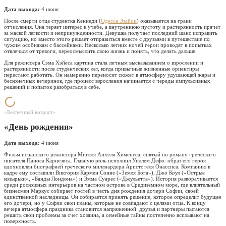
Дата выхода:
4 июня
После смерти отца студентка Кеннеди (
Одесса Эзайон
) оказывается на грани
отчисления. Она теряет интерес к учебе, а внутреннюю пустоту и растерянность прячет
за маской легкости и непринужденности. Девушка получает последний шанс исправить
ситуацию, но вместо этого решает отправиться вместе с друзьями в путешествие по
чужим особнякам с бассейнами. Несколько летних ночей герои проводят в попытках
отвлечься от тревоги, переосмыслить свою жизнь и понять, что делать дальше.
Для режиссера Сэма Хэйеса картина стала личным высказыванием о взрослении и
растерянности после студенческих лет, когда привычные жизненные ориентиры
перестают работать. Он намеренно переносит сюжет в атмосферу удушающей жары и
бесконечных вечеринок, где процесс взросления начинается с череды импульсивных
решений и попыток разобраться в себе.
«Беспечный возраст»
«День рождения»
Дата выхода:
4 июня
Фильм испанского режиссера Мигеля Анхеля Хименеса, снятый по роману греческого
писателя Паноса Карнезиса. Главную роль исполнил Уиллем Дефо: образ его героя
вдохновлен биографией греческого миллиардера Аристотеля Онассиса. Компанию в
кадре ему составили Виктория Кармен Сонне («Земля Бога»), Джо Коул («Острые
козырьки», «Банды Лондона») и Эмма Суарес («Джульетта»). История разворачивается
среди роскошных интерьеров на частном острове в Средиземном море, где влиятельный
бизнесмен Маркус собирает гостей в честь дня рождения дочери Софии, своей
единственной наследницы. Он собирается принять решение, которое определит будущее
его дочери, но у Софии свои планы, которые не совпадают с целями отца. К концу
вечера атмосфера праздника становится напряженной: друзья и партнеры пытаются
решить свои проблемы за счет хозяина, а семейные тайны постепенно всплывают на
поверхность.