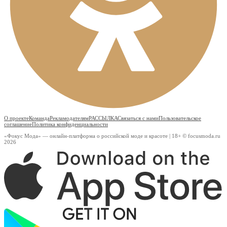
О проекте
Команда
Рекламодателям
РАССЫЛКА
Связаться с нами
Пользовательское
соглашение
Политика конфиденциальности
«Фокус Мода» — онлайн-платформа о российской моде и красоте | 18+ © focusmoda.ru
2026