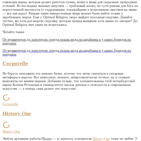
гиковская марка, которая делает рипстоп-сумки, кепки и вещи для серьезных природных
условий. Из последних важных запусков — трейловый жилет, по сути рюкзак для бега по
пересеченной местности (с гидрапаками, отражайками и встроенным свистком на лямке
— все как надо). Раньше такие навороченные вещи можно было найти только у
зарубежных марок. Еще у Optimal Religion скоро выйдет походная сидушка. Давайте
честно, вы хоть раз видели сидушку, которая правда вызывала хоть какие-то эмоции? До
Optimal Religion мне такие не встречались.
Читайте также
От мушкетеров до хипстеров: откуда пошла мода на карабины и у каких брендов их
покупать
От мушкетеров до хипстеров: откуда пошла мода на карабины и у каких брендов их
покупать
Corporelle
Не берусь описывать это нижнее белье, потому что легко скатиться в сахарные
метафоры и вздохи. Все невесомое, нежное, микроскопически точное, ну и сошьют
комплекты по вашим меркам. Добавлю только, что основательница этой петербургской
марки Ксения Реченская в университете писала диплом о телесности в современном
искусстве — а теперь сама делает это искусство.
Corporelle
History One
History One
Люблю архивные работы Прады — и, кажется, основатели
History One
тоже их любят. У