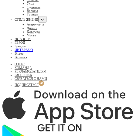
Уход
Здоровье
Волосы
Тренды
СТИЛЬ ЖИЗНИ
Астрология
Дизайн
Культура
Места
НОВОСТИ
ГЕРОИ
Бренды
ИНТЕРВЬЮ
Видео
Вишлист
О НАС
КОМАНДА
РЕКЛАМОДАТЕЛЯМ
РАССЫЛКА
СВЯЗАТЬСЯ С НАМИ
ПОДПИСАТЬСЯ