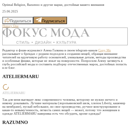
Optimal Religion, Razumno и другие марки, достойные вашего внимания
25.06.2025
Поделиться
Подписаться
History One
Редактор и фэшн-журналист Алена Галкина в своем telegram-канале
Copy Me
рассказывает о брендах с редким подходом к созданию вещей, обращая внимание
читателей на вдумчивую работу основателей, уникальные детали, методы производства
и особенные фишки, которые не лежат на поверхности. Попросили Алену заглянуть в
глубь российской моды и составить подборку отечественных марок, достойных попасть
в ее блог.
ATELIERMARU
ATELIERMARU
Так для меня выглядит люкс современного человека, которому не нужно ничего и
никому доказывать. Лучшие материалы (лоропьяновский шелк, хлопок Liberty, кашемир
на мембране), пускай небольшое, но свое производство, ручное конструирование и
какая-то невымученность, легкость самих вещей — может, потому что женщинам в
одежде ATELIERMARU наверняка есть что обсудить, кроме одежды?
RAZUMNO