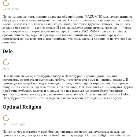
RAZUMNO
По моим ощущениям, именно с запуска обувной марки RAZUMNO мы начали активнее
обсуждать мастерство локальных проектов. С самого начала соосновательница проекта
Алена Лозовская объясняла на понятном языке, что такое трушный каблук, что он, как
коржи в медовике, — слой за слоем. И если на каблуке видна шляпка гвоздика — перед
вами, скорее всего, хорошо сделанная пара. Потом у RAZUMNO появились рубашки,
брюки, лонгсливы, верхняя одежда — а вместе с ними мы продолжили «разумно-
просвещаться» на тему того, как понимать, что вещь сделана хорошо, и на что вообще
смотреть.
Delo
Delo
Delo начинали как архитектурное бюро в Петербурге. Строили дома, чертили
интерьеры, потом стали выпускать мебель, предметы для дома и, наконец, одежду. В
производстве вещей подход у команды тот же, что и с проектированием: чем проще и
чище — тем сложнее сделать что-то совершенным. В коллекции Delo — вощеные куртки
и рабочие рубашки, халаты и пижамы, где над каждым карманом будто трудился
архитектор, плюс все в крутых незаезженных оттенках. А флагманский магазин Delo в
Петербурге стоит того, чтобы выделить на него время в поездке — как на музей.
Optimal Religion
Optimal Religion
Понятно, что в аутдоре у руля бренды-гиганты, но место для душевных локальных
проектов находится даже в мире мембран и паракорда. Optimal Religion — небольшая