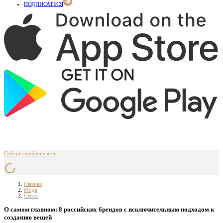
ПОДПИСАТЬСЯ
Собери свой вишлист
Главная
Мода
Стиль
О самом главном: 8 российских брендов с исключительным подходом к
созданию вещей