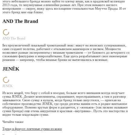
этого небольшого бренда можно найти то клетку виши, как в прадовской коллекции
2013 года, то миумиушные олимпийки разных лет. При этом никакого наглого
копирования — скорее, вижу здесь восхищение гениальностью Миуччи Прады. И от
этого бренд мне еще ближе.
AND The Brand
AND The Brand
Без преувеличений локальный трикотажный люкс: вяжут на японских супермашинах,
сами создают полотна, работают с итальянским кашемиром и шелком. Мощности
позволяют разные эксперименты с вязаным трикотажем — от базового до вечернего со
сложными фактурами и микропайетками. Еще здесь разрабатывают свои инженерные
решения — например, чтобы вязаные брюки не вытягивались в коленках.
JENЁK
JENЁK
Из всех вещей, что беру с собой в поездки, больше всего внимания всегда получает
сумка JENЁK. Делают комплименты, спрашивают, переспрашивают, а там и разговор
завязывается. Свою сумку я купила, когда бренд только запустился, — приехав на
собственное производство JENЁK, где среди десятка машин есть и редкое винтажное
оборудование. Помимо крутых форм и расцветок, у «женьков» (так ласково называют
сумки бренда) еще очень аккуратная и красивая «внутрянка». Пусть это мастерство и
видно только владельцам сумки.
Читайте также
Тренд в фокусе: плетеные сумки из кожи