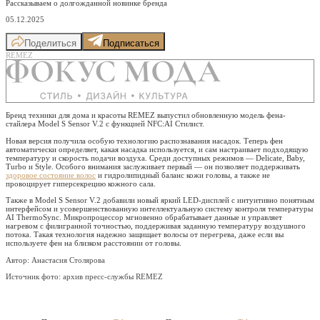
Рассказываем о долгожданной новинке бренда
05.12.2025
Поделиться
Подписаться
REMEZ
Бренд техники для дома и красоты REMEZ выпустил обновленную модель фена-
стайлера Model S Sensor V.2 с функцией NFC:AI Стилист.
Новая версия получила особую технологию распознавания насадок. Теперь фен
автоматически определяет, какая насадка используется, и сам настраивает подходящую
температуру и скорость подачи воздуха. Среди доступных режимов — Delicate, Baby,
Turbo и Style. Особого внимания заслуживает первый — он позволяет поддерживать
здоровое состояние волос
и гидролипидный баланс кожи головы, а также не
провоцирует гиперсекрецию кожного сала.
Также в Model S Sensor V.2 добавили новый яркий LED-дисплей с интуитивно понятным
интерфейсом и усовершенствованную интеллектуальную систему контроля температуры
AI ThermoSync. Микропроцессор мгновенно обрабатывает данные и управляет
нагревом с филигранной точностью, поддерживая заданную температуру воздушного
потока. Такая технология надежно защищает волосы от перегрева, даже если вы
используете фен на близком расстоянии от головы.
Автор: Анастасия Столярова
Источник фото:
архив пресс-службы REMEZ