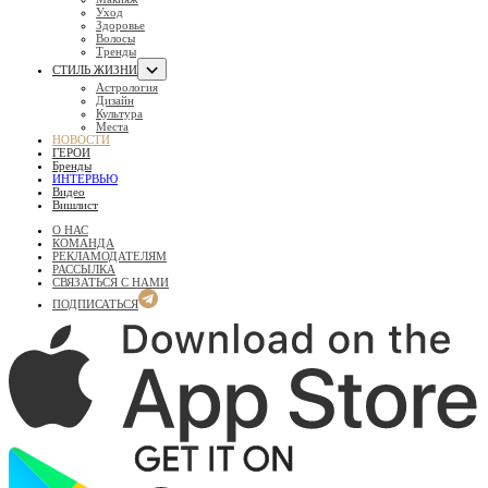
Уход
Здоровье
Волосы
Тренды
СТИЛЬ ЖИЗНИ
Астрология
Дизайн
Культура
Места
НОВОСТИ
ГЕРОИ
Бренды
ИНТЕРВЬЮ
Видео
Вишлист
О НАС
КОМАНДА
РЕКЛАМОДАТЕЛЯМ
РАССЫЛКА
СВЯЗАТЬСЯ С НАМИ
ПОДПИСАТЬСЯ