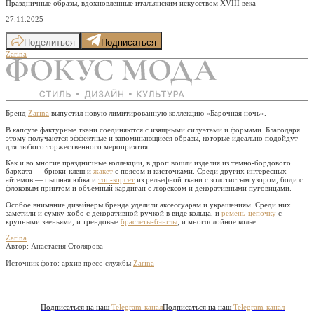
Праздничные образы, вдохновленные итальянским искусством XVIII века
27.11.2025
Поделиться
Подписаться
Zarina
Бренд
Zarina
выпустил новую лимитированную коллекцию «Барочная ночь».
В капсуле фактурные ткани соединяются с изящными силуэтами и формами. Благодаря
этому получаются эффектные и запоминающиеся образы, которые идеально подойдут
для любого торжественного мероприятия.
Как и во многие праздничные коллекции, в дроп вошли изделия из темно-бордового
бархата — брюки-клеш и
жакет
с поясом и кисточками. Среди других интересных
айтемов — пышная юбка и
топ-корсет
из рельефной ткани с золотистым узором, боди с
флоковым принтом и объемный кардиган с люрексом и декоративными пуговицами.
Особое внимание дизайнеры бренда уделили аксессуарам и украшениям. Среди них
заметили и сумку-хобо с декоративной ручкой в виде кольца, и
ремень-цепочку
с
крупными звеньями, и трендовые
браслеты-бэнглы
, и многослойное колье.
Zarina
Автор: Анастасия Столярова
Источник фото:
архив пресс-службы
Zarina
Подписаться на наш
Telegram-канал
Подписаться на наш
Telegram-канал