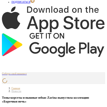
ПОДПИСАТЬСЯ
Собери свой вишлист
Главная
Новости
Топы-корсеты и пышные юбки: Zarina выпустила коллекцию
«Барочная ночь»