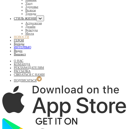
Уход
Здоровье
Волосы
Тренды
СТИЛЬ ЖИЗНИ
Астрология
Дизайн
Культура
Места
НОВОСТИ
ГЕРОИ
Бренды
ИНТЕРВЬЮ
Видео
Вишлист
О НАС
КОМАНДА
РЕКЛАМОДАТЕЛЯМ
РАССЫЛКА
СВЯЗАТЬСЯ С НАМИ
ПОДПИСАТЬСЯ