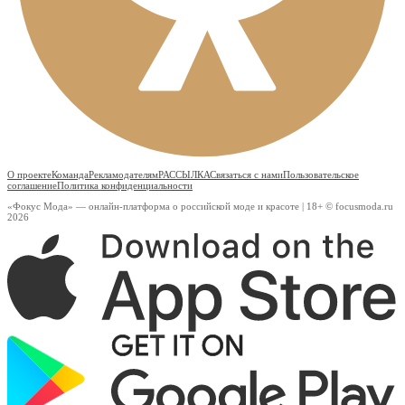
О проекте
Команда
Рекламодателям
РАССЫЛКА
Связаться с нами
Пользовательское
соглашение
Политика конфиденциальности
«Фокус Мода» — онлайн-платформа о российской моде и красоте | 18+ © focusmoda.ru
2026