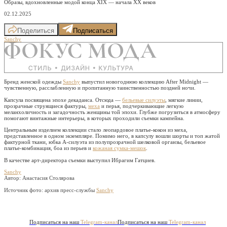
Образы, вдохновленные модой конца XIX — начала XX веков
02.12.2025
Поделиться
Подписаться
Sanchy
Бренд женской одежды
Sanchy
выпустил новогоднюю коллекцию After Midnight —
чувственную, расслабленную и пропитанную таинственностью поздней ночи.
Капсула посвящена эпохе декаданса. Отсюда —
бельевые силуэты
, мягкие линии,
прозрачные струящиеся фактуры,
меха
и перья, подчеркивающие легкую
меланхоличность и загадочность женщины той эпохи. Глубже погрузиться в атмосферу
помогают винтажные интерьеры, в которых проходили съемки кампейна.
Центральным изделием коллекции стало леопардовое платье-кокон из меха,
представленное в одном экземпляре. Помимо него, в капсулу вошли шорты и топ жатой
фактурной ткани, юбка А-силуэта из полупрозрачной шелковой органзы, бельевое
платье-комбинация, боа из перьев и
кожаная сумка-мешок
.
В качестве арт-директора съемки выступил Ибрагим Гатциев.
Sanchy
Автор: Анастасия Столярова
Источник фото:
архив пресс-службы
Sanchy
Подписаться на наш
Telegram-канал
Подписаться на наш
Telegram-канал