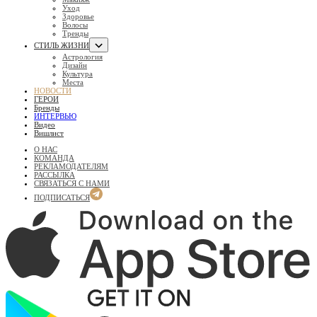
Уход
Здоровье
Волосы
Тренды
СТИЛЬ ЖИЗНИ
Астрология
Дизайн
Культура
Места
НОВОСТИ
ГЕРОИ
Бренды
ИНТЕРВЬЮ
Видео
Вишлист
О НАС
КОМАНДА
РЕКЛАМОДАТЕЛЯМ
РАССЫЛКА
СВЯЗАТЬСЯ С НАМИ
ПОДПИСАТЬСЯ