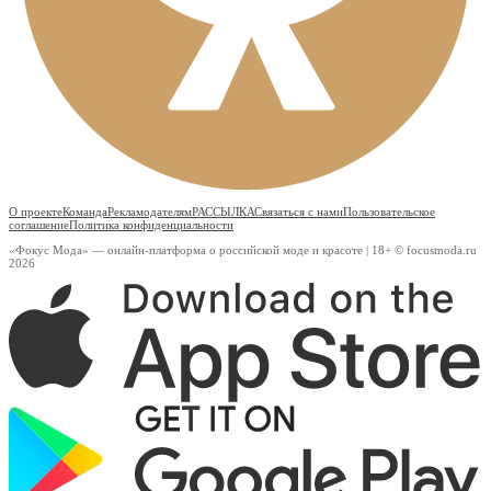
О проекте
Команда
Рекламодателям
РАССЫЛКА
Связаться с нами
Пользовательское
соглашение
Политика конфиденциальности
«Фокус Мода» — онлайн-платформа о российской моде и красоте | 18+ © focusmoda.ru
2026