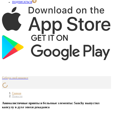
ПОДПИСАТЬСЯ
Собери свой вишлист
Главная
Новости
Анималистичные принты и бельевые элементы: Sanchy выпустил
капсулу в духе эпохи декаданса