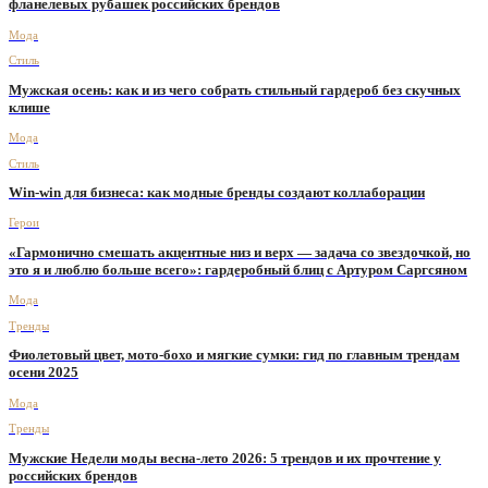
фланелевых рубашек российских брендов
Мода
Стиль
Мужская осень: как и из чего собрать стильный гардероб без скучных
клише
Мода
Стиль
Win-win для бизнеса: как модные бренды создают коллаборации
Герои
«Гармонично смешать акцентные низ и верх — задача со звездочкой, но
это я и люблю больше всего»: гардеробный блиц с Артуром Саргсяном
Мода
Тренды
Фиолетовый цвет, мото-бохо и мягкие сумки: гид по главным трендам
осени 2025
Мода
Тренды
Мужские Недели моды весна-лето 2026: 5 трендов и их прочтение у
российских брендов