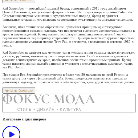
Red September — российский модный бренд, основанный в 2018 году дизайнером
Ольгой Васюковой, выпускницей флорентийского Института моды и дизайна Polimoda.
Сочетая инженерное мышление и художественный подход, бренд предлагает
уникальные коллекции, отражающие современные культурные и социальные тенденции.
Васюкова, имея техническое образование, применяет принципы архитектурного
проектирования в создании одежды, что проявляется в деконструктивистском подходе к
крою и форме изделий. Бренд активно использует символику постсоветской эпохи,
переосмысливая ее через призму современности. Примеры включают куртки с принтами,
напоминающими упаковки молока Tetra Pak, и элементы, отсылающие к эстетике 1980-х
годов.
Red September предлагает как мужские, так и женские линии одежды, включая трикотаж,
джинсы, рубашки, кожаные куртки и шерстяные пальто. Особое внимание уделяется
деталям: асимметричному крою, необычным элементам и ироничным принтам. Бренд
также известен своими коллаборациями и участием в международных выставках, таких
как Pitti Uomo.
Продукция Red September представлена в более чем 50 магазинах по всей России, а
также доступна через официальный сайт. Бренд продолжает развиваться, предлагая
уникальную одежду, которая сочетает в себе искусство, культуру и современный дизайн.
читать больше
Интервью с дизайнером