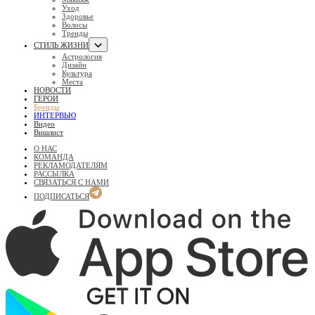
Уход
Здоровье
Волосы
Тренды
СТИЛЬ ЖИЗНИ
Астрология
Дизайн
Культура
Места
НОВОСТИ
ГЕРОИ
Бренды
ИНТЕРВЬЮ
Видео
Вишлист
О НАС
КОМАНДА
РЕКЛАМОДАТЕЛЯМ
РАССЫЛКА
СВЯЗАТЬСЯ С НАМИ
ПОДПИСАТЬСЯ