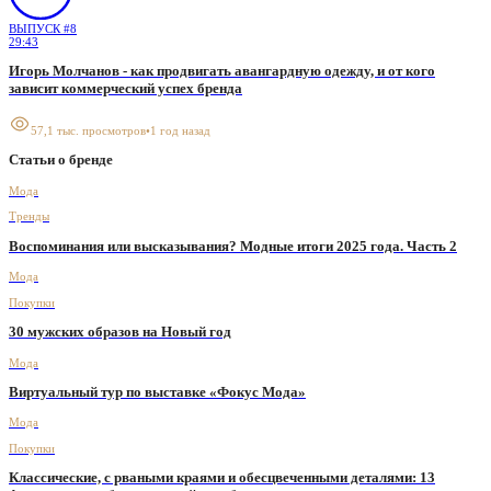
ВЫПУСК #
8
29:43
Игорь Молчанов - как продвигать авангардную одежду, и от кого
зависит коммерческий успех бренда
57,1 тыс.
просмотров
•
1 год назад
Статьи о бренде
Мода
Тренды
Воспоминания или высказывания? Модные итоги 2025 года. Часть 2
Мода
Покупки
30 мужских образов на Новый год
Мода
Виртуальный тур по выставке «Фокус Мода»
Мода
Покупки
Классические, с рваными краями и обесцвеченными деталями: 13