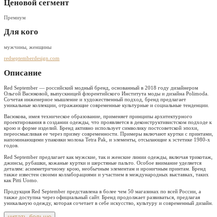
Ценовой сегмент
Премиум
Для кого
мужчины, женщины
redseptemberdesign.com
Описание
Red September — российский модный бренд, основанный в 2018 году дизайнером
Ольгой Васюковой, выпускницей флорентийского Института моды и дизайна Polimoda.
Сочетая инженерное мышление и художественный подход, бренд предлагает
уникальные коллекции, отражающие современные культурные и социальные тенденции.
Васюкова, имея техническое образование, применяет принципы архитектурного
проектирования в создании одежды, что проявляется в деконструктивистском подходе к
крою и форме изделий. Бренд активно использует символику постсоветской эпохи,
переосмысливая ее через призму современности. Примеры включают куртки с принтами,
напоминающими упаковки молока Tetra Pak, и элементы, отсылающие к эстетике 1980-х
годов.
Red September предлагает как мужские, так и женские линии одежды, включая трикотаж,
джинсы, рубашки, кожаные куртки и шерстяные пальто. Особое внимание уделяется
деталям: асимметричному крою, необычным элементам и ироничным принтам. Бренд
также известен своими коллаборациями и участием в международных выставках, таких
как Pitti Uomo.
Продукция Red September представлена в более чем 50 магазинах по всей России, а
также доступна через официальный сайт. Бренд продолжает развиваться, предлагая
уникальную одежду, которая сочетает в себе искусство, культуру и современный дизайн.
читать больше