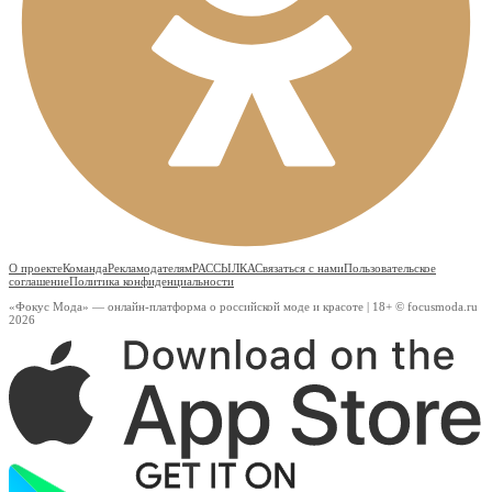
О проекте
Команда
Рекламодателям
РАССЫЛКА
Связаться с нами
Пользовательское
соглашение
Политика конфиденциальности
«Фокус Мода» — онлайн-платформа о российской моде и красоте | 18+ © focusmoda.ru
2026