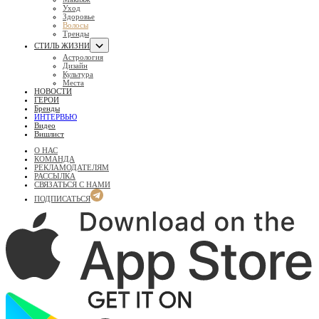
Уход
Здоровье
Волосы
Тренды
СТИЛЬ ЖИЗНИ
Астрология
Дизайн
Культура
Места
НОВОСТИ
ГЕРОИ
Бренды
ИНТЕРВЬЮ
Видео
Вишлист
О НАС
КОМАНДА
РЕКЛАМОДАТЕЛЯМ
РАССЫЛКА
СВЯЗАТЬСЯ С НАМИ
ПОДПИСАТЬСЯ