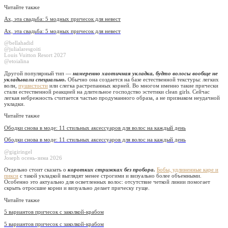
Читайте также
Ах, эта свадьба: 5 модных причесок для невест
Ах, эта свадьба: 5 модных причесок для невест
@bellahadid
@julialaresgoiti
Louis Vuitton Resort 2027
@etoialina
Другой популярный тип —
намеренно хаотичная укладка, будто волосы вообще не
укладывали специально.
Обычно она создается на базе естественной текстуры: легких
волн,
пушистости
или слегка растрепанных корней. Во многом именно такие прически
стали естественной реакцией на длительное господство эстетики clean girls. Сейчас
легкая небрежность считается частью продуманного образа, а не признаком неудачной
укладки.
Читайте также
Ободки снова в моде: 11 стильных аксессуаров для волос на каждый день
Ободки снова в моде: 11 стильных аксессуаров для волос на каждый день
@gigiringel
Joseph осень-зима 2026
Отдельно стоит сказать о
коротких стрижках без пробора.
Бобы, удлиненные каре и
пикси
с такой укладкой выглядят менее строгими и визуально более объемными.
Особенно это актуально для осветленных волос: отсутствие четкой линии помогает
скрыть отросшие корни и визуально делает прическу гуще.
Читайте также
5 вариантов причесок с заколкой-крабом
5 вариантов причесок с заколкой-крабом