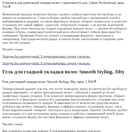
Стик-воск для длительной укладки волос с кератином h:wax, Likato Professional, цена:
733 ₽
Компактный продукт помогает быстро сделать стойкую прическу без пробора и не
лишает ее подвижности. Стик особенно удобен для работы с прикорневой зоной и
выбивающимися прядями: он мягко фиксирует волосы, убирает пушистость и помогает
сохранить тот самый эффект «дорогой» небрежной укладки, а не жестко залаченной
формы. При этом текстура не создает ощущения жирных волос — каолин абсорбирует
излишки себума, а микрокристаллический воск обеспечивает гибкую фиксацию без
склеивания. Приятным бонусом служит ухаживающая формула с кератином и
глицерином, благодаря которой пряди остаются более эластичными и гладкими даже
при частой укладке.
Читайте также
Укладка без повреждений: 9 термозащитных спреев для волос
Укладка без повреждений: 9 термозащитных спреев для волос
Гель для гладкой укладки волос Smooth Styling, Jilty
Гель для гладкой укладки волос Smooth Styling, Jilty, цена: 1 950 ₽
Универсальный вариант для тех, кто хочет повторить тренд на прически без пробора в
разных вариациях: от мягко приглаженных волос с объемом у корней до более
графичных гладких укладок. Гель помогает контролировать форму прически, убирает
пушистость и фиксирует волосы без ощущения перегруженности, сохраняя при этом
естественную подвижность прядей. В зависимости от количества средства можно
добиться как легкого сияющего финиша и эффекта гладких, ухоженных волос, так и
более выразительной «мокрой» текстуры в духе подиумных образов. Особенно удобно
использовать его для зачесанных назад укладок и работы с прикорневой зоной, когда
важно сохранить форму без жесткой фиксации и эффекта склеенных волос.
Читайте также
Как усмирить пушистые локоны: 9 разглаживающих кремов для волос