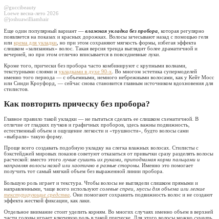
@guccibeauty
Loewe весна-лето 2026
@joshuawilliamhair
Еще один популярный вариант —
влажная укладка без пробора
, которая регулярно
появляется на показах и красных дорожках. Волосы зачесывают назад с помощью геля
или
крема для укладки
, но при этом сохраняют мягкость формы, избегая эффекта
слишком «зализанных» волос. Такая версия тренда выглядит более драматичной и
вечерней, но при этом отлично вписывается в повседневные луки.
Кроме того, прически без пробора часто комбинируют с крупными волнами,
текстурными слоями и
укладками в духе 90-х
. Во многом эстетика супермоделей
именно того периода — с объемными, немного небрежными волосами, как у Кейт Мосс
или Синди Кроуфорд, — сейчас снова становится главным источником вдохновения для
стилистов.
Как повторить прическу без пробора?
Главное правило такой укладки — не пытаться сделать ее слишком схематичной. В
отличие от гладких пучков и графичных проборов, здесь важны подвижность,
естественный объем и ощущение легкости и «трушности», будто волосы сами
«выбрали» такую форму.
Проще всего создавать подобную укладку на слегка влажных волосах. Стилисты с
бэкстейджей мировых показов советуют отказаться от привычки сразу разделять волосы
расческой: вместо этого
лучше сушить их руками, приподнимая корни пальцами и
направляя волосы назад или хаотично в разные стороны.
Именно это помогает
получить тот самый мягкий объем без выраженной линии пробора.
Большую роль играет и текстура. Чтобы волосы не выглядели слишком прямыми и
направленными, чаще всего используют
солевые спреи, муссы для объема или легкие
текстурирующие средства
. Они помогают сохранить подвижность волос и не создают
эффекта жесткой фиксации, как лаки.
Отдельное внимание стоит уделить корням. Во многих случаях именно объем в верхней
части головы играет ключевую роль в такой прическе. Для этого волосы можно
сушить,