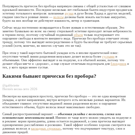
Популярность причесок без пробора напрямую связана с общей усталостью от слишком
идеальной внешности. Последние несколько лет глобальная бьюти-индустрия продвигала
эстетику тотального контроля: зализанные
пучки
в духе Беллы Хадид и других моделей,
гладкие хвосты и ровные линии —
волосы
должны были лежать настолько аккуратно,
будто на них вообще не действуют влажность, ветер и гравитация.
Сейчас мода постепенно возвращается к более живым и естественным образам. Это
заметно буквально во всем: на смену стерильной эстетике приходит легкая небрежность
и термин
messy
, поэтому случайный подвижный
объем
только подчеркивает это
ощущение свободы в контексте внешнего вида. Прически без пробора отвечают этому
тренду, потому что выглядят непосредственно и будто бы вообще не требуют серьезных
усилий (хотя, конечно, во многих случаях это не так).
При этом у такой нарочито бытовой укладки есть и вполне практический плюс:
отсутствие четкой линии разделения визуально делает волосы более
густыми
и
объемными. Они эффектно выглядят и на подиуме, и в обычной жизни, потому что
делают образ мягче и «дороже», а еще служат отличным подспорьем для
блондинок
и
тех, у кого пряди менее густые.
Какими бывают прически без пробора?
@gabbriette
Hermès весна-лето 2026
Несмотря на кажущуюся простоту, прически без пробора — это не одна конкретная
укладка, а целое направление, внутри которого есть несколько разных вариантов. Их
объединяет главное: отсутствие видимой линии разделения волос и ощущение
естественного объема, будто волосы лежат максимально свободно.
Самый распространенный вариант —
объемная укладка с волосами, слегка или
основательно зачесанными назад.
Именно ее чаще всего можно увидеть на подиуме и
в рекламе: корни приподняты, длина остается подвижной, а сама прическа выглядит
одновременно расслабленно и роскошно. Такой эффект особенно хорошо смотрится на
длинных волосах и
каскадных стрижках
, потому что подчеркивает текстуру, слои и
движение прядей.