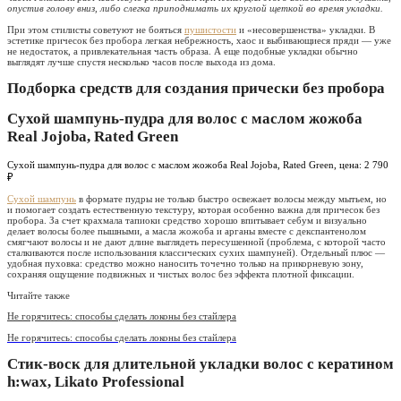
опустив голову вниз, либо слегка приподнимать их круглой щеткой во время укладки.
При этом стилисты советуют не бояться
пушистости
и «несовершенства» укладки. В
эстетике причесок без пробора легкая небрежность, хаос и выбивающиеся пряди — уже
не недостаток, а привлекательная часть образа. А еще подобные укладки обычно
выглядят лучше спустя несколько часов после выхода из дома.
Подборка средств для создания прически без пробора
Сухой шампунь-пудра для волос с маслом жожоба
Real Jojoba, Rated Green
Сухой шампунь-пудра для волос с маслом жожоба Real Jojoba, Rated Green, цена: 2 790
₽
Сухой шампунь
в формате пудры не только быстро освежает волосы между мытьем, но
и помогает создать естественную текстуру, которая особенно важна для причесок без
пробора. За счет крахмала тапиоки средство хорошо впитывает себум и визуально
делает волосы более пышными, а масла жожоба и арганы вместе с декспантенолом
смягчают волосы и не дают длине выглядеть пересушенной (проблема, с которой часто
сталкиваются после использования классических сухих шампуней). Отдельный плюс —
удобная пуховка: средство можно наносить точечно только на прикорневую зону,
сохраняя ощущение подвижных и чистых волос без эффекта плотной фиксации.
Читайте также
Не горячитесь: способы сделать локоны без стайлера
Не горячитесь: способы сделать локоны без стайлера
Стик-воск для длительной укладки волос с кератином
h:wax, Likato Professional