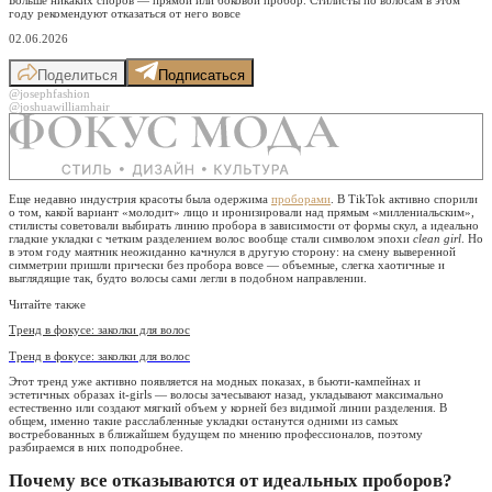
году рекомендуют отказаться от него вовсе
02.06.2026
Поделиться
Подписаться
@josephfashion
@joshuawilliamhair
Еще недавно индустрия красоты была одержима
проборами
. В TikTok активно спорили
о том, какой вариант «молодит» лицо и иронизировали над прямым «миллениальским»,
стилисты советовали выбирать линию пробора в зависимости от формы скул, а идеально
гладкие укладки с четким разделением волос вообще стали символом эпохи
clean girl
. Но
в этом году маятник неожиданно качнулся в другую сторону: на смену выверенной
симметрии пришли прически без пробора вовсе — объемные, слегка хаотичные и
выглядящие так, будто волосы сами легли в подобном направлении.
Читайте также
Тренд в фокусе: заколки для волос
Тренд в фокусе: заколки для волос
Этот тренд уже активно появляется на модных показах, в бьюти-кампейнах и
эстетичных образах it-girls — волосы зачесывают назад, укладывают максимально
естественно или создают мягкий объем у корней без видимой линии разделения. В
общем, именно такие расслабленные укладки останутся одними из самых
востребованных в ближайшем будущем по мнению профессионалов, поэтому
разбираемся в них поподробнее.
Почему все отказываются от идеальных проборов?