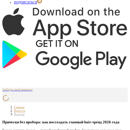
ПОДПИСАТЬСЯ
Собери свой вишлист
Главная
Красота
Волосы
Прически без пробора: как воссоздать главный hair-тренд 2026 года
Больше никаких споров — прямой или боковой пробор. Стилисты по волосам в этом