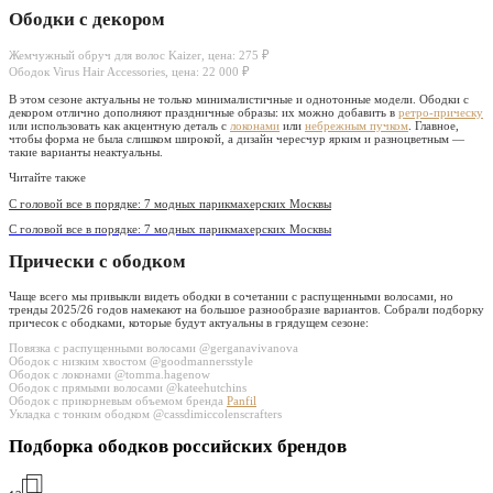
Ободки с декором
Жемчужный обруч для волос Kaizer, цена: 275 ₽
Ободок Virus Hair Accessories, цена: 22 000 ₽
В этом сезоне актуальны не только минималистичные и однотонные модели. Ободки с
декором отлично дополняют праздничные образы: их можно добавить в
ретро-прическу
или использовать как акцентную деталь с
локонами
или
небрежным пучком
. Главное,
чтобы форма не была слишком широкой, а дизайн чересчур ярким и разноцветным —
такие варианты неактуальны.
Читайте также
С головой все в порядке: 7 модных парикмахерских Москвы
С головой все в порядке: 7 модных парикмахерских Москвы
Прически с ободком
Чаще всего мы привыкли видеть ободки в сочетании с распущенными волосами, но
тренды 2025/26 годов намекают на большое разнообразие вариантов. Собрали подборку
причесок с ободками, которые будут актуальны в грядущем сезоне:
Повязка с распущенными волосами @gerganavivanova
Ободок с низким хвостом @goodmannersstyle
Ободок с локонами @tomma.hagenow
Ободок с прямыми волосами @kateehutchins
Ободок с прикорневым объемом бренда
Panfil
Укладка с тонким ободком @cassdimiccolenscrafters
Подборка ободков российских брендов