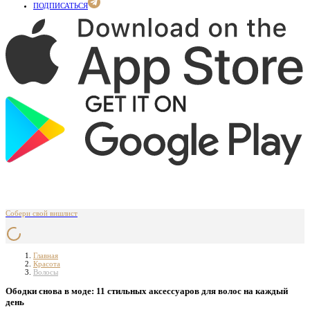
ПОДПИСАТЬСЯ
Собери свой вишлист
Главная
Красота
Волосы
Ободки снова в моде: 11 стильных аксессуаров для волос на каждый
день