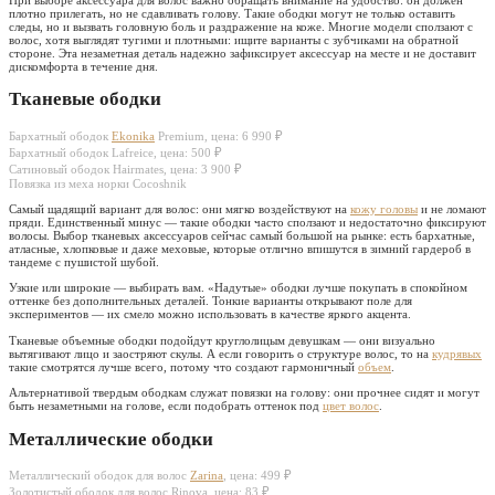
плотно прилегать, но не сдавливать голову. Такие ободки могут не только оставить
следы, но и вызвать головную боль и раздражение на коже. Многие модели сползают с
волос, хотя выглядят тугими и плотными: ищите варианты с зубчиками на обратной
стороне. Эта незаметная деталь надежно зафиксирует аксессуар на месте и не доставит
дискомфорта в течение дня.
Тканевые ободки
Бархатный ободок
Ekonika
Premium, цена: 6 990 ₽
Бархатный ободок Lafreice, цена: 500 ₽
Сатиновый ободок Hairmates, цена: 3 900 ₽
Повязка из меха норки Cocoshnik
Самый щадящий вариант для волос: они мягко воздействуют на
кожу головы
и не ломают
пряди. Единственный минус — такие ободки часто сползают и недостаточно фиксируют
волосы. Выбор тканевых аксессуаров сейчас самый большой на рынке: есть бархатные,
атласные, хлопковые и даже меховые, которые отлично впишутся в зимний гардероб в
тандеме с пушистой шубой.
Узкие или широкие — выбирать вам. «Надутые» ободки лучше покупать в спокойном
оттенке без дополнительных деталей. Тонкие варианты открывают поле для
экспериментов — их смело можно использовать в качестве яркого акцента.
Тканевые объемные ободки подойдут круглолицым девушкам — они визуально
вытягивают лицо и заостряют скулы. А если говорить о структуре волос, то на
кудрявых
такие смотрятся лучше всего, потому что создают гармоничный
объем
.
Альтернативой твердым ободкам служат повязки на голову: они прочнее сидят и могут
быть незаметными на голове, если подобрать оттенок под
цвет волос
.
Металлические ободки
Металлический ободок для волос
Zarina
, цена: 499 ₽
Золотистый ободок для волос Rinova, цена: 83 ₽