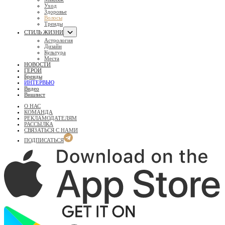
Уход
Здоровье
Волосы
Тренды
СТИЛЬ ЖИЗНИ
Астрология
Дизайн
Культура
Места
НОВОСТИ
ГЕРОИ
Бренды
ИНТЕРВЬЮ
Видео
Вишлист
О НАС
КОМАНДА
РЕКЛАМОДАТЕЛЯМ
РАССЫЛКА
СВЯЗАТЬСЯ С НАМИ
ПОДПИСАТЬСЯ