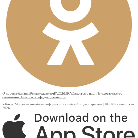
О проекте
Команда
Рекламодателям
РАССЫЛКА
Связаться с нами
Пользовательское
соглашение
Политика конфиденциальности
«Фокус Мода» — онлайн-платформа о российской моде и красоте | 18+ © focusmoda.ru
2026