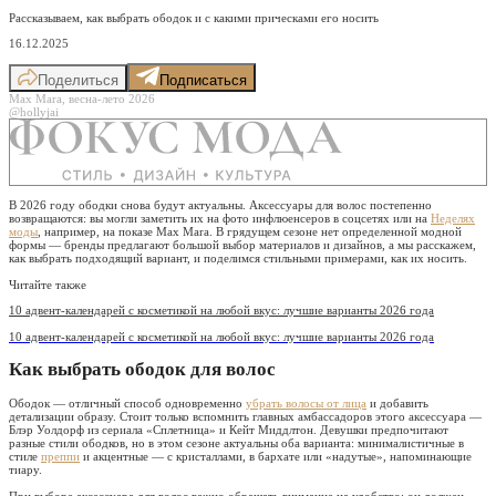
Рассказываем, как выбрать ободок и с какими прическами его носить
16.12.2025
Поделиться
Подписаться
Max Mara, весна-лето 2026
@hollyjai
В 2026 году ободки снова будут актуальны. Аксессуары для волос постепенно
возвращаются: вы могли заметить их на фото инфлюенсеров в соцсетях или на
Неделях
моды
, например, на показе Max Mara. В грядущем сезоне нет определенной модной
формы — бренды предлагают большой выбор материалов и дизайнов, а мы расскажем,
как выбрать подходящий вариант, и поделимся стильными примерами, как их носить.
Читайте также
10 адвент-календарей с косметикой на любой вкус: лучшие варианты 2026 года
10 адвент-календарей с косметикой на любой вкус: лучшие варианты 2026 года
Как выбрать ободок для волос
Ободок — отличный способ одновременно
убрать волосы от лица
и добавить
детализации образу. Стоит только вспомнить главных амбассадоров этого аксессуара —
Блэр Уолдорф из сериала «Сплетница» и Кейт Миддлтон. Девушки предпочитают
разные стили ободков, но в этом сезоне актуальны оба варианта: минималистичные в
стиле
преппи
и акцентные — с кристаллами, в бархате или «надутые», напоминающие
тиару.
При выборе аксессуара для волос важно обращать внимание на удобство: он должен