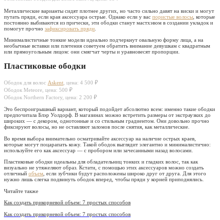
Металлические варианты сидят плотнее других, но часто сильно давят на виски и могут
путать пряди, если края аксессуара острые. Однако если у вас
пористые волосы
, которые
постоянно выбиваются из прически, эти ободки станут мастхэвом в создании укладок и
помогут прочно
зафиксировать пряди
.
Минималистичные тонкие модели идеально подчеркнут овальную форму лица, а на
необычные вставки или плетения советуем обратить внимание девушкам с квадратным
или прямоугольным лицом: они смягчат черты и уравновесят пропорции.
Пластиковые ободки
Ободок для волос
Askent
, цена: 4 500 ₽
Ободок Meteore, цена: 500 ₽
Ободок Northern Factory, цена: 2 200 ₽
Это беспроигрышный вариант, который подойдет абсолютно всем: именно такие ободки
предпочитала Блэр Уолдорф. В магазинах можно встретить размеры от экстраузких до
широких — с декором, однотонные и со стильным градиентом. Они довольно прочно
фиксируют волосы, но не оставляют заломов после снятия, как металлические.
Во время выбора внимательно осматривайте аксессуар на наличие острых краев,
которые могут поцарапать кожу. Такой ободок выглядит элегантно и минималистично:
используйте его как аксессуар — с пробором или зачесанными назад волосами.
Пластиковые ободки идеальны для обладательниц тонких и гладких волос, так как
визуально не утяжеляют образ. Кстати, с помощью этих аксессуаров можно создать
отличный
объем
, если зубчики будут расположены широко друг от друга. Для этого
нужно лишь слегка подвинуть ободок вперед, чтобы пряди у корней приподнялись.
Читайте также
Как создать прикорневой объем: 7 простых способов
Как создать прикорневой объем: 7 простых способов