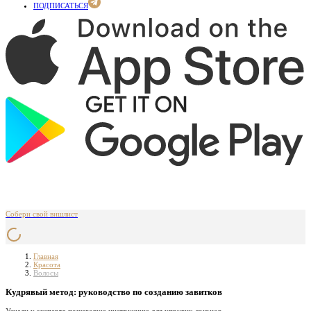
ПОДПИСАТЬСЯ
Собери свой вишлист
Главная
Красота
Волосы
Кудрявый метод: руководство по созданию завитков
Узнали у эксперта пошаговую инструкцию для упругих локонов