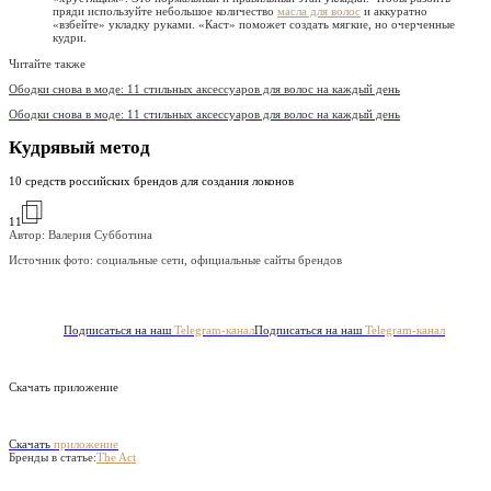
пряди используйте небольшое количество
масла для волос
и аккуратно
«взбейте» укладку руками. «Каст» поможет создать мягкие, но очерченные
кудри.
Читайте также
Ободки снова в моде: 11 стильных аксессуаров для волос на каждый день
Ободки снова в моде: 11 стильных аксессуаров для волос на каждый день
Кудрявый метод
10 средств российских брендов для создания локонов
11
Автор: Валерия Субботина
Источник фото:
социальные сети, официальные сайты брендов
Подписаться на наш
Telegram-канал
Подписаться на наш
Telegram-канал
Скачать приложение
Скачать
приложение
Бренды в статье:
The Act