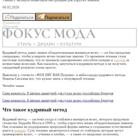
06.02.2026
Поделиться
Подписаться
@juliehocke
@freyatidy
Кудрявый метод давно знаком обладательницам вьющихся волос — он был придуман
специально, чтобы усмирить вечно пушистые завитки. Со временем техника стала
настолько популярна, что ее признали одновременно способом укладки и
уходом
за
волнистыми волосами. Как оказалось, запутаться в кудрявом методе и не получить
ожидаемый результат очень просто.
Выяснили у стилиста «ФЕН DRY BAR Патрики» и амбассадора кудрявого метода
Никиты Сигалева все, что нужно знать о популярной технике.
Читайте также
Сама нежность: 8 мягких шампуней для сухих волос российских брендов
Сама нежность: 8 мягких шампуней для сухих волос российских брендов
Что такое кудрявый метод
Кудрявый метод — система ухода и стайлинга вьющихся волос, которую придумала
стилистка Лоррейн Мэсси в 1990-х, чтобы упростить жизнь обладательницам локонов.
Она основана на поддержании природной формы завитка и сохранении естественной
влаги в
локонах
. Суть техники заключается в отказе от стайлеров, которые могут
травмировать волос, — утюжка и плойки, — а также от махровых полотенец.