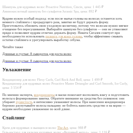
Шампунь для кудрявых волос Proactive Nutrition, Cincin, цена: 1 445 ₽
Аминокислотный шампунь без сульфатов Jurassic Spa, цена: 892 ₽
Кудрям нужен особый подход: если после мытья головы на волосах останется хоть
немного стайлинга с предыдущего раза, завитки не будут держать форму.
Приготовьтесь обновить свою уходовую косметику, потому что волосам нужно мягкое
очищение без пересушивания. Выбирайте шампуни без сульфатов — они не утяжеляют
пряди и позволяют кудрям отлично держать форму. Никита Сигалев советует при
необходимости использовать
пилинги для кожи головы
, чтобы эффективно смывать
остатки стайлинга и урегулировать выработку себума.
Читайте также
Длинные и густые: 8 сывороток для роста волос
Длинные и густые: 8 сывороток для роста волос
Увлажнение
Кондиционер для волос Flexy Curls, Curl Rock And Roll, цена: 1 499 ₽
Кондиционер для кудрявых волос Proactive Master Detangler and Curl Smooth, Ice Curly,
цена: 3 554 ₽
По мнению эксперта,
кондиционеры
и маски помогают восполнить влагу и подготовить
волосы к формированию завитка. Обратите внимание на средства без силиконов: они
убирают
пушистость
и интенсивно увлажняют волосы. При нанесении кондиционера
бережно распутывайте волосы пальцами: не бойтесь наносить средство и на корни —
кудрям необходимо увлажнение по всей длине.
Стайлинг
Крем для кудрявых и вьющихся волос
The Act
, цена: 988 ₽
Гель-кастард для укладки кудрявых волос «Кудрявый метод», цена: 1 116 ₽