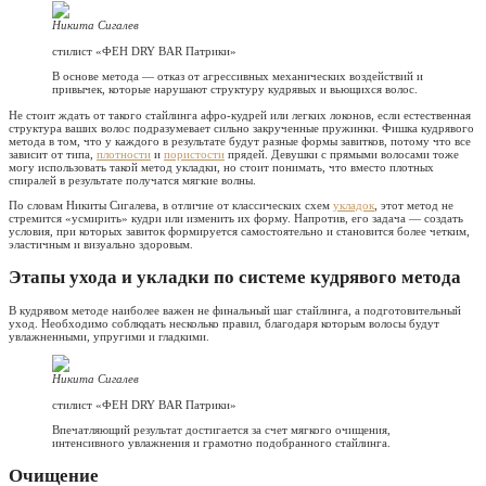
Никита Сигалев
стилист «ФЕН DRY BAR Патрики»
В основе метода — отказ от агрессивных механических воздействий и
привычек, которые нарушают структуру кудрявых и вьющихся волос.
Не стоит ждать от такого стайлинга афро-кудрей или легких локонов, если естественная
структура ваших волос подразумевает сильно закрученные пружинки. Фишка кудрявого
метода в том, что у каждого в результате будут разные формы завитков, потому что все
зависит от типа,
плотности
и
пористости
прядей. Девушки с прямыми волосами тоже
могу использовать такой метод укладки, но стоит понимать, что вместо плотных
спиралей в результате получатся мягкие волны.
По словам Никиты Сигалева, в отличие от классических схем
укладок
, этот метод не
стремится «усмирить» кудри или изменить их форму. Напротив, его задача — создать
условия, при которых завиток формируется самостоятельно и становится более четким,
эластичным и визуально здоровым.
Этапы ухода и укладки по системе кудрявого метода
В кудрявом методе наиболее важен не финальный шаг стайлинга, а подготовительный
уход. Необходимо соблюдать несколько правил, благодаря которым волосы будут
увлажненными, упругими и гладкими.
Никита Сигалев
стилист «ФЕН DRY BAR Патрики»
Впечатляющий результат достигается за счет мягкого очищения,
интенсивного увлажнения и грамотно подобранного стайлинга.
Очищение