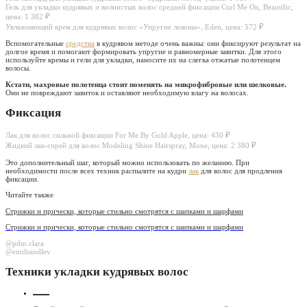
Гель для укладки кудрявых и волнистых волос средней фиксации Curl Me On, Beautific,
цена: 1 382 ₽
Увлажняющий крем для кудрявых волос «Упругие локоны», Eden, цена: 572 ₽
Вспомогательные
средства
в кудрявом методе очень важны: они фиксируют результат на
долгое время и помогают формировать упругие и равномерные завитки. Для этого
используйте кремы и гели для укладки, наносите их на слегка отжатые полотенцем
волосы.
Кстати, махровые полотенца стоит поменять на микрофибровые или шелковые.
Они не повреждают завиток и оставляют необходимую влагу на волосах.
Фиксация
Лак для волос сильной фиксации For Me By Gold Apple, цена: 430 ₽
Жидкий лак-спрей для волос Modeling Shine Hairspray, Mone, цена: 2 380 ₽
Это дополнительный шаг, который можно использовать по желанию. При
необходимости после всех техник распылите на кудри
лак
для волос для продления
фиксации.
Читайте также
Стрижки и прически, которые стильно смотрятся с шапками и шарфами
Стрижки и прически, которые стильно смотрятся с шапками и шарфами
@pdm.clara
@emilisindlev
Техники укладки кудрявых волос