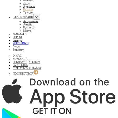
Уход
Здоровье
Волосы
Тренды
СТИЛЬ ЖИЗНИ
Астрология
Дизайн
Культура
Места
НОВОСТИ
ГЕРОИ
Бренды
ИНТЕРВЬЮ
Видео
Вишлист
О НАС
КОМАНДА
РЕКЛАМОДАТЕЛЯМ
РАССЫЛКА
СВЯЗАТЬСЯ С НАМИ
ПОДПИСАТЬСЯ