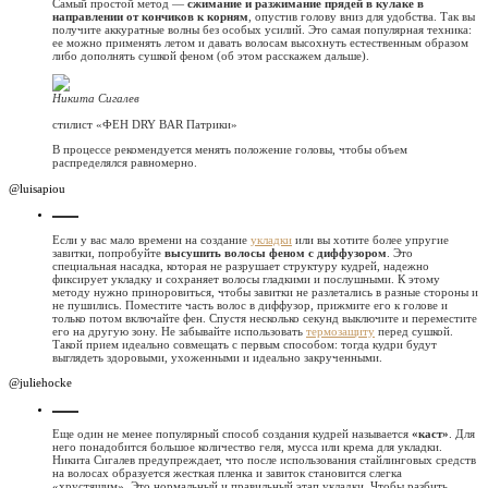
Самый простой метод —
сжимание и разжимание прядей в кулаке в
направлении от кончиков к корням
, опустив голову вниз для удобства. Так вы
получите аккуратные волны без особых усилий. Это самая популярная техника:
ее можно применять летом и давать волосам высохнуть естественным образом
либо дополнять сушкой феном (об этом расскажем дальше).
Никита Сигалев
стилист «ФЕН DRY BAR Патрики»
В процессе рекомендуется менять положение головы, чтобы объем
распределялся равномерно.
@luisapiou
Если у вас мало времени на создание
укладки
или вы хотите более упругие
завитки, попробуйте
высушить волосы феном с диффузором
. Это
специальная насадка, которая не разрушает структуру кудрей, надежно
фиксирует укладку и сохраняет волосы гладкими и послушными. К этому
методу нужно приноровиться, чтобы завитки не разлетались в разные стороны и
не пушились. Поместите часть волос в диффузор, прижмите его к голове и
только потом включайте фен. Спустя несколько секунд выключите и переместите
его на другую зону. Не забывайте использовать
термозащиту
перед сушкой.
Такой прием идеально совмещать с первым способом: тогда кудри будут
выглядеть здоровыми, ухоженными и идеально закрученными.
@juliehocke
Еще один не менее популярный способ создания кудрей называется
«каст»
. Для
него понадобится большое количество геля, мусса или крема для укладки.
Никита Сигалев предупреждает, что после использования стайлинговых средств
на волосах образуется жесткая пленка и завиток становится слегка
«хрустящим». Это нормальный и правильный этап укладки. Чтобы разбить