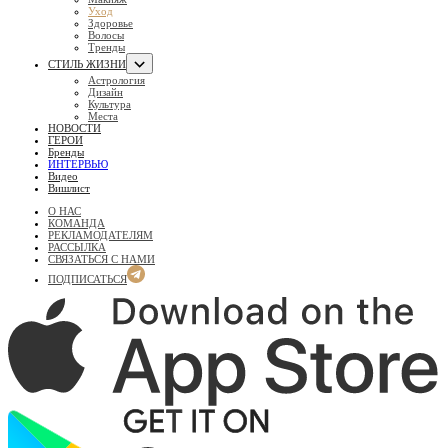
Уход
Здоровье
Волосы
Тренды
СТИЛЬ ЖИЗНИ
Астрология
Дизайн
Культура
Места
НОВОСТИ
ГЕРОИ
Бренды
ИНТЕРВЬЮ
Видео
Вишлист
О НАС
КОМАНДА
РЕКЛАМОДАТЕЛЯМ
РАССЫЛКА
СВЯЗАТЬСЯ С НАМИ
ПОДПИСАТЬСЯ