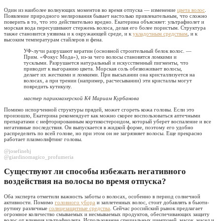
Один из наиболее волнующих моментов во время отпуска — изменение
цвета волос
.
Появление природного мелирования бывает настолько привлекательным, что сложно
поверить в то, что это действительно вредно. Екатерина объясняет: ультрафиолет и
морская вода пересушивают стержень волоса, делая его более пористым. Структура
также становится уязвима и к окружающей среде, и к
укладочным средствам
, и к
высоким температурам стайлеров и фена.
УФ-лучи разрушают кератин (основной строительный белок волос. —
Прим. «Фокус Мода»), из-за чего волосы становятся ломкими и
тусклыми. Разрушается натуральный и искусственный пигменты, что
приводит к выгоранию цвета. Морская соль обезвоживает волосы,
делает их жесткими и ломкими. При высыхании она кристаллизуется на
волосах, а при трении (например, расчесывании) эти кристаллы могут
повредить кутикулу.
мастер парикмахерской К4 Мариам Курбанова
Помимо испорченной структуры прядей, может сгореть кожа головы. Если это
произошло, Екатерина рекомендует как можно скорее воспользоваться аптечными
препаратами с нефторированным кортикостероидом, который уберет воспаление и все
негативные последствия. Он выпускается в жидкой форме, поэтому его удобно
распределить по всей голове, но при этом он не загрязняет волосы. Еще прекрасно
работает плазмолифтинг головы.
@josefinehj
@giardinomagico_profumeria
Существуют ли способы избежать негативного
воздействия на волосы во время отпуска?
Оба эксперта отметили важность заботы о волосах, особенно в период солнечной
активности. Помимо
головного убора
и заплетенных волос, стоит добавлять в бьюти-
рутину различные
солнцезащитные средства
. Сейчас российский рынок предлагает
огромное количество смываемых и несмываемых продуктов, обеспечивающих защиту
волос от влияния ультрафиолета. Использование специальных шампуней, масок, масел и