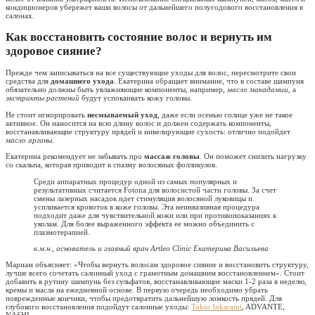
кондиционеров убережет ваши волосы от дальнейшего полугодового восстановления в
салонах.
Как восстановить состояние волос и вернуть им
здоровое сияние?
Прежде чем записываться на все существующие уходы для волос, пересмотрите свои
средства для
домашнего ухода
. Екатерина обращает внимание, что в составе шампуня
обязательно должны быть увлажняющие компоненты, например,
масло макадамии
, а
экстракты растений
будут успокаивать кожу головы.
Не стоит игнорировать
несмываемый уход
, даже если осенью солнце уже не такое
активное. Он наносится на всю длину волос и должен содержать компоненты,
восстанавливающие структуру прядей и нивелирующие сухость: отлично подойдет
масло арганы
.
Екатерина рекомендует не забывать про
массаж головы
. Он поможет снизить нагрузку
со скальпа, которая приводит к спазму волосяных фолликулов.
Среди аппаратных процедур одной из самых популярных и
результативных считается Fotona для волосистой части головы. За счет
смены лазерных насадок идет стимуляция волосяной луковицы и
усиливается кровоток в коже головы. Эта неинвазивная процедура
подходит даже для чувствительной кожи или при противопоказаниях к
уколам. Для более выраженного эффекта ее можно объединить с
плазмотерапией.
к.м.н., основатель и главный врач Artleo Clinic Екатерина Васильева
Мариам объясняет: «Чтобы вернуть волосам здоровое сияние и восстановить структуру,
лучше всего сочетать салонный уход с грамотным домашним восстановлением». Стоит
добавить в рутину шампунь без сульфатов, восстанавливающие маски 1-2 раза в неделю,
кремы и масла на ежедневной основе. В первую очередь необходимо убрать
поврежденные кончики, чтобы предотвратить дальнейшую ломкость прядей. Для
глубокого восстановления подойдут салонные уходы:
Tokio Inkarami
, ADVANTE,