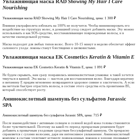
Увлажняющая маска RAD
Showing My Hair I Care
Nourishing
Увлажняющая маска RAD Showing My Hair I Care Nourishing, цена: 1 300 ₽
Влияния ультрафиолета избежать на 100% не получится. Чтобы минимизировать его
воздействие на структуру волос, в домашний уход следует добавить маски. Эту можно
использовать и как SOS-средство, восстанавливающее поврежденные волосы, и в
качестве еженедельной рутины.
Маска подходит для любых типов волос. Всего 10-15 минут в неделю обеспечат эффект
салонного ухода: локоны станут блестящими и шелковистыми.
Увлажняющая маска EK Cosmetics
Keratin & Vitamin E
Увлажняющая маска EK Cosmetics Keratin & Vitamin E, цена: 1 091 ₽
Не будем скрывать, нам сразу понравилась минималистичная упаковка: к такой хочется
тянуться в ванной. Эта маска — мастхэв для восстановления волос. Благодаря кератину
и витамину Е прядям мгновенно возвращаются здоровое сияние и эластичность. А если
вы мечтали быстрее отрастить волосы, в составе этого средства есть провитамин В5,
который способствует росту.
Аминокислотный шампунь без сульфатов Jurassic
SPA
Аминокислотный шампунь без сульфатов Jurassic SPA, цена: 715 ₽
После взаимодействия с активным солнцем и соленой водой кожа головы становится
более чувствительной. Поэтому на какой-то период прекрасным решением будет
добавить к привычным уходовым средствам бессульфатный шампунь. Он прекрасно
справляется с сухими волосами, даря им интенсивное увлажнение. Аминокислотный
комплекс в составе уплотняет кутикулу поврежденных локонов и хорошо промывает