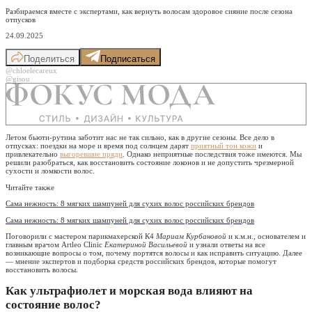
Разбираемся вместе с экспертами, как вернуть волосам здоровое сияние после сезона
отпусков
24.09.2025
Поделиться
Подписаться
@chloelecareux
@gisou
Летом бьюти-рутина заботит нас не так сильно, как в другие сезоны. Все дело в
отпусках: поездки на море и время под солнцем дарят
приятный тон кожи
и
привлекательно
выгоревшие пряди
. Однако неприятные последствия тоже имеются. Мы
решили разобраться, как восстановить состояние локонов и не допустить чрезмерной
сухости и ломкости волос.
Читайте также
Сама нежность: 8 мягких шампуней для сухих волос российских брендов
Сама нежность: 8 мягких шампуней для сухих волос российских брендов
Поговорили с мастером парикмахерской К4
Мариам Курбановой
и к.м.н., основателем и
главным врачом Artleo Clinic
Екатериной Васильевой
и узнали ответы на все
возникающие вопросы о том, почему портятся волосы и как исправить ситуацию. Далее
— мнение экспертов и подборка средств российских брендов, которые помогут
восстановить волосы.
Как ультрафиолет и морская вода влияют на
состояние волос?