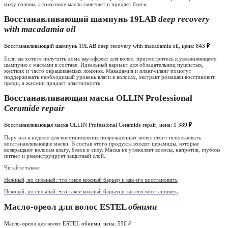
кожу головы, а кокосовое масло смягчает и придает блеск.
Восстанавливающий шампунь 19LAB
deep recovery
with macadamia oil
Восстанавливающий шампунь 19LAB deep recovery with macadamia oil, цена: 843 ₽
Если вы хотите получить дома вау-эффект для волос, присмотритесь к увлажняющему
шампуню с маслами в составе. Идеальный вариант для обладательниц пушистых,
жестких и часто окрашиваемых локонов. Макадамия и иланг-иланг помогут
поддерживать необходимый уровень влаги в волосах, экстракт ромашки восстановит
пряди, а жасмин придаст эластичность.
Восстанавливающая маска OLLIN Professional
Ceramide repair
Восстанавливающая маска OLLIN Professional Ceramide repair, цена: 1 389 ₽
Пару раз в неделю для восстановления поврежденных волос стоит использовать
восстанавливающие маски. В состав этого продукта входят церамиды, которые
возвращают волосам влагу, блеск и силу. Маска не утяжеляет волосы, напротив, глубоко
питает и реконструирует защитный слой.
Читайте также
Нежный, но сильный: что такое кожный барьер и как его восстановить
Нежный, но сильный: что такое кожный барьер и как его восстановить
Масло-ореол для волос ESTEL
обними
Масло-ореол для волос ESTEL обними, цена: 550 ₽