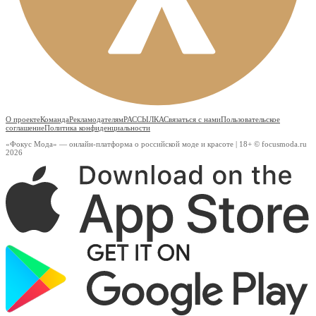
О проекте
Команда
Рекламодателям
РАССЫЛКА
Связаться с нами
Пользовательское
соглашение
Политика конфиденциальности
«Фокус Мода» — онлайн-платформа о российской моде и красоте | 18+ © focusmoda.ru
2026