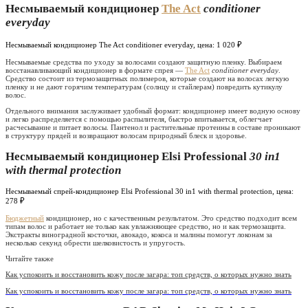
Несмываемый кондиционер
The Act
conditioner
everyday
Несмываемый кондиционер The Act conditioner everyday, цена: 1 020 ₽
Несмываемые средства по уходу за волосами создают защитную пленку. Выбираем
восстанавливающий кондиционер в формате спрея —
The Act
conditioner everyday
.
Средство состоит из термозащитных полимеров, которые создают на волосах легкую
пленку и не дают горячим температурам (солнцу и стайлерам) повредить кутикулу
волос.
Отдельного внимания заслуживает удобный формат: кондиционер имеет водную основу
и легко распределяется с помощью распылителя, быстро впитывается, облегчает
расчесывание и питает волосы. Пантенол и растительные протеины в составе проникают
в структуру прядей и возвращают волосам природный блеск и здоровье.
Несмываемый кондиционер Elsi Professional
30 in1
with thermal protection
Несмываемый спрей-кондиционер Elsi Professional 30 in1 with thermal protection, цена:
278 ₽
Бюджетный
кондиционер, но с качественным результатом. Это средство подходит всем
типам волос и работает не только как увлажняющее средство, но и как термозащита.
Экстракты виноградной косточки, авокадо, кокоса и малины помогут локонам за
несколько секунд обрести шелковистость и упругость.
Читайте также
Как успокоить и восстановить кожу после загара: топ средств, о которых нужно знать
Как успокоить и восстановить кожу после загара: топ средств, о которых нужно знать