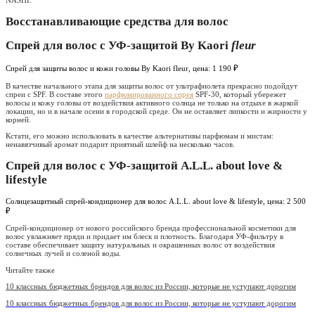
NASHI.
Восстанавливающие средства для волос
Спрей для волос с УФ-защитой By Kaori
fleur
Спрей для защиты волос и кожи головы By Kaori fleur, цена: 1 190 ₽
В качестве начального этапа для защиты волос от ультрафиолета прекрасно подойдут
спреи с SPF. В составе этого
парфюмированного спрея
SPF-30, который убережет
волосы и кожу головы от воздействия активного солнца не только на отдыхе в жаркой
локации, но и в начале осени в городской среде. Он не оставляет липкости и жирности у
корней.
Кстати, его можно использовать в качестве альтернативы парфюмам и мистам:
ненавязчивый аромат подарит приятный шлейф на несколько часов.
Спрей для волос с УФ-защитой A.L.L. about love &
lifestyle
Солнцезащитный спрей-кондиционер для волос A.L.L. about love & lifestyle, цена: 2 500
₽
Спрей-кондиционер от нового российского бренда профессиональной косметики для
волос увлажняет пряди и придает им блеск и плотность. Благодаря УФ-фильтру в
составе обеспечивает защиту натуральных и окрашенных волос от воздействия
солнечных лучей и соленой воды.
Читайте также
10 классных бюджетных брендов для волос из России, которые не уступают дорогим
10 классных бюджетных брендов для волос из России, которые не уступают дорогим