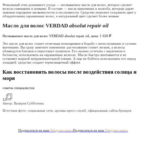
Финальный этап домашнего ухода — несмываемое масло для волос, которое сделает
волосы сияющими и живыми. В составе — масла шиповника и жожоба, которые дарят
локонам ощущение шелковистости и послушности. Средство поможет сохранить цвет у
обладательниц окрашенных волос, а натуральный цвет сделает более живым.
Масло для волос VERDAD
absolut repair oil
Несмываемое масло для волос VERDAD absolut repair oil, цена: 1 020 ₽
Это масло для волос станет отличным помощником в борьбе с непослушными и сухими
кончиками. Вы сразу заметите изменения: расчесывание станет легким, а волосы
обзаведутся блеском и перестанут пушиться. Его можно сочетать с кератином и
ботоксом, использовать на окрашенных волосах. Масло быстро впитывается и не
оставляет жирной непривлекательной пленки. А еще не бойтесь использовать его перед
укладкой: средство создает термозащитный эффект.
Как восстановить волосы после воздействия солнца и
моря
советы специалистов
12
Автор: Валерия Субботина
Источник фото:
социальные сети, архивы пресс-служб, официальные сайты брендов
Подписаться на наш
Telegram-канал
Подписаться на наш
Telegram-канал