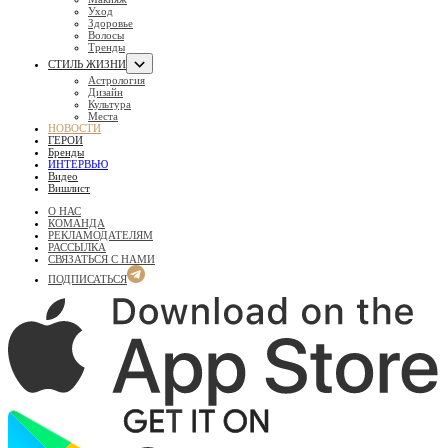
Уход
Здоровье
Волосы
Тренды
СТИЛЬ ЖИЗНИ
Астрология
Дизайн
Культура
Места
НОВОСТИ
ГЕРОИ
Бренды
ИНТЕРВЬЮ
Видео
Вишлист
О НАС
КОМАНДА
РЕКЛАМОДАТЕЛЯМ
РАССЫЛКА
СВЯЗАТЬСЯ С НАМИ
ПОДПИСАТЬСЯ