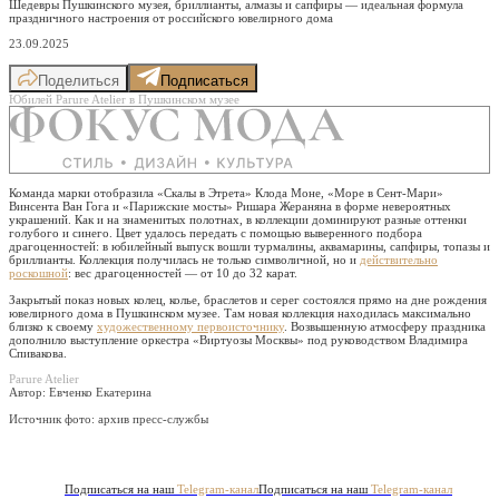
Шедевры Пушкинского музея, бриллианты, алмазы и сапфиры — идеальная формула
праздничного настроения от российского ювелирного дома
23.09.2025
Поделиться
Подписаться
Юбилей Parure Atelier в Пушкинском музее
Команда марки отобразила «Скалы в Этрета» Клода Моне, «Море в Сент-Мари»
Винсента Ван Гога и «Парижские мосты» Ришара Жераняна в форме невероятных
украшений. Как и на знаменитых полотнах, в коллекции доминируют разные оттенки
голубого и синего. Цвет удалось передать с помощью выверенного подбора
драгоценностей: в юбилейный выпуск вошли турмалины, аквамарины, сапфиры, топазы и
бриллианты. Коллекция получилась не только символичной, но и
действительно
роскошной
: вес драгоценностей — от 10 до 32 карат.
Закрытый показ новых колец, колье, браслетов и серег состоялся прямо на дне рождения
ювелирного дома в Пушкинском музее. Там новая коллекция находилась максимально
близко к своему
художественному первоисточнику
. Возвышенную атмосферу праздника
дополнило выступление оркестра «Виртуозы Москвы» под руководством Владимира
Спивакова.
Parure Atelier
Автор: Евченко Екатерина
Источник фото:
архив пресс-службы
Подписаться на наш
Telegram-канал
Подписаться на наш
Telegram-канал