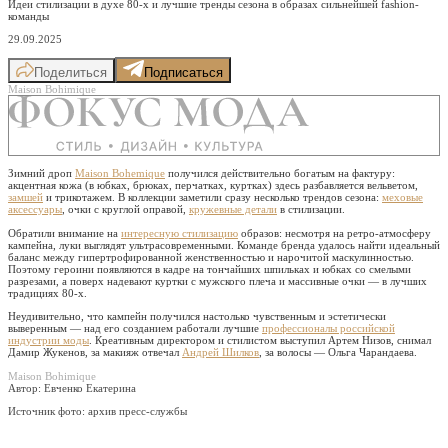
Идеи стилизации в духе 80-х и лучшие тренды сезона в образах сильнейшей fashion-
команды
29.09.2025
Поделиться
Подписаться
Maison Bohimique
Зимний дроп
Maison Bohemique
получился действительно богатым на фактуру:
акцентная кожа (в юбках, брюках, перчатках, куртках) здесь разбавляется вельветом,
замшей
и трикотажем. В коллекции заметили сразу несколько трендов сезона:
меховые
аксессуары
, очки с круглой оправой,
кружевные детали
в стилизации.
Обратили внимание на
интересную стилизацию
образов: несмотря на ретро-атмосферу
кампейна, луки выглядят ультрасовременными. Команде бренда удалось найти идеальный
баланс между гипертрофированной женственностью и нарочитой маскулинностью.
Поэтому героини появляются в кадре на тончайших шпильках и юбках со смелыми
разрезами, а поверх надевают куртки с мужского плеча и массивные очки — в лучших
традициях 80-х.
Неудивительно, что кампейн получился настолько чувственным и эстетически
выверенным — над его созданием работали лучшие
профессионалы российской
индустрии моды
. Креативным директором и стилистом выступил Артем Низов, снимал
Дамир Жукенов, за макияж отвечал
Андрей Шилков
, за волосы — Ольга Чарандаева.
Maison Bohimique
Автор: Евченко Екатерина
Источник фото:
архив пресс-службы