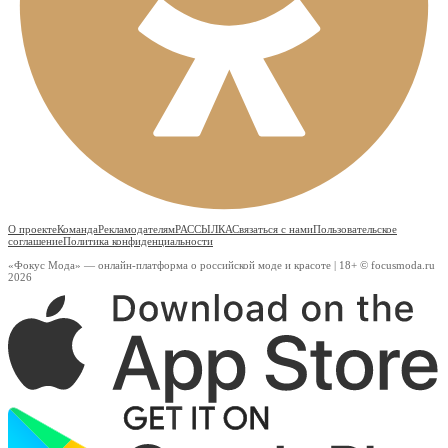
О проекте
Команда
Рекламодателям
РАССЫЛКА
Связаться с нами
Пользовательское
соглашение
Политика конфиденциальности
«Фокус Мода» — онлайн-платформа о российской моде и красоте | 18+ © focusmoda.ru
2026