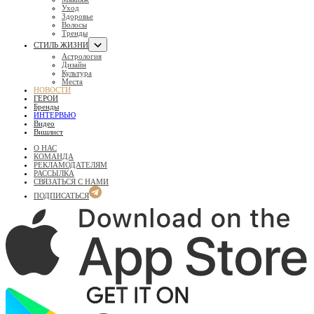
Уход
Здоровье
Волосы
Тренды
СТИЛЬ ЖИЗНИ
Астрология
Дизайн
Культура
Места
НОВОСТИ
ГЕРОИ
Бренды
ИНТЕРВЬЮ
Видео
Вишлист
О НАС
КОМАНДА
РЕКЛАМОДАТЕЛЯМ
РАССЫЛКА
СВЯЗАТЬСЯ С НАМИ
ПОДПИСАТЬСЯ