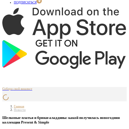
ПОДПИСАТЬСЯ
Собери свой вишлист
Главная
Новости
Шелковые платья и брюки-аладдины: какой получилась новогодняя
коллекция Present & Simple