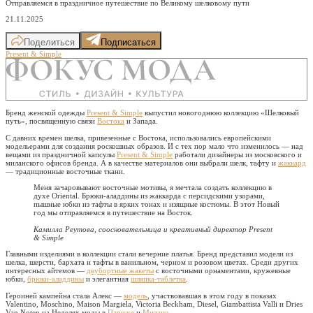
Отправляемся в праздничное путешествие по Великому шелковому пути
21.11.2025
Поделиться
Подписаться
Present & Simple
Бренд женской одежды
Present & Simple
выпустил новогоднюю коллекцию «Шелковый
путь», посвященную связи
Востока
и Запада.
С давних времен шелка, привезенные с Востока, использовались европейскими
модельерами для создания роскошных образов. И с тех пор мало что изменилось — над
вещами из праздничной капсулы
Present & Simple
работали дизайнеры из московского и
миланского офисов бренда. А в качестве материалов они выбрали шелк, тафту и
жаккард
— традиционные восточные ткани.
Меня зачаровывают восточные мотивы, я мечтала создать коллекцию в
духе Oriental. Брюки-аладдины из жаккарда с персидскими узорами,
пышные юбки из тафты в ярких тонах и изящные костюмы. В этот Новый
год мы отправляемся в путешествие на Восток.
Камилла Реутова, соосновательница и креативный директор Present
& Simple
Главными изделиями в коллекции стали вечерние платья. Бренд представил модели из
шелка, шерсти, бархата и тафты в ванильном, черном и розовом цветах. Среди других
интересных айтемов —
двубортные жакеты
с восточными орнаментами, кружевные
юбки,
брюки-аладдины
и элегантная
шляпка-таблетка
.
Героиней кампейна стала Алекс —
модель
, участвовавшая в этом году в показах
Valentino, Moschino, Maison Margiela, Victoria Beckham, Diesel, Giambattista Valli и Dries
Van Noten на Неделях моды в
Париже
и
Милане
.