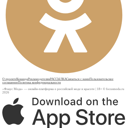
О проекте
Команда
Рекламодателям
РАССЫЛКА
Связаться с нами
Пользовательское
соглашение
Политика конфиденциальности
«Фокус Мода» — онлайн-платформа о российской моде и красоте | 18+ © focusmoda.ru
2026