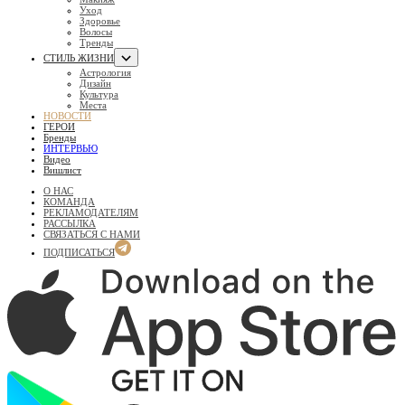
Уход
Здоровье
Волосы
Тренды
СТИЛЬ ЖИЗНИ
Астрология
Дизайн
Культура
Места
НОВОСТИ
ГЕРОИ
Бренды
ИНТЕРВЬЮ
Видео
Вишлист
О НАС
КОМАНДА
РЕКЛАМОДАТЕЛЯМ
РАССЫЛКА
СВЯЗАТЬСЯ С НАМИ
ПОДПИСАТЬСЯ