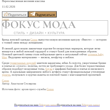
Переосмысленная весенняя классика
11.02.2026
Поделиться
Подписаться
Conso
Бренд женской одежды
Conso
выпустил новую весеннюю капсулу «Вместе» — историю
о тонкой связи между женщинами.
В свежий дроп вошли лаконичные изделия без возрастных маркеров, которые легко
впишутся в любой женский гардероб и станут базой для повседневных образов.
Основой цветовой гаммы стали нейтральные цвета и актуальный сейчас
оттенок baby
blue
. Ведущими материалами — вискоза, неофутер и нейлон.
Среди
трикотажных изделий
заметили кардиганы, юбки А-силуэта, укороченные брюки
и платья из «сухого» полотна, почти не требующего ухода. Для более торжественных
образов подойдут воздушные топы,
блузы
с шарфами-бантами и платья из вискозного
крепа. А идеальным завершением любого аутфита станут функциональные утепленные
тренчи
, полупальто и куртки-жакеты из плотной ткани с влагозащитной пропиткой.
Conso
Автор: Анастасия Столярова
Источник фото:
архив пресс-службы
Conso
Подписаться на наш
Telegram-канал
Подписаться на наш
Telegram-канал