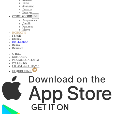
Уход
Здоровье
Волосы
Тренды
СТИЛЬ ЖИЗНИ
Астрология
Дизайн
Культура
Места
НОВОСТИ
ГЕРОИ
Бренды
ИНТЕРВЬЮ
Видео
Вишлист
О НАС
КОМАНДА
РЕКЛАМОДАТЕЛЯМ
РАССЫЛКА
СВЯЗАТЬСЯ С НАМИ
ПОДПИСАТЬСЯ