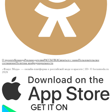
О проекте
Команда
Рекламодателям
РАССЫЛКА
Связаться с нами
Пользовательское
соглашение
Политика конфиденциальности
«Фокус Мода» — онлайн-платформа о российской моде и красоте | 18+ © focusmoda.ru
2026