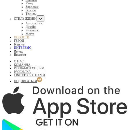
Уход
Здоровье
Волосы
Тренды
СТИЛЬ ЖИЗНИ
Астрология
Дизайн
Культура
Места
НОВОСТИ
ГЕРОИ
Бренды
ИНТЕРВЬЮ
Видео
Вишлист
О НАС
КОМАНДА
РЕКЛАМОДАТЕЛЯМ
РАССЫЛКА
СВЯЗАТЬСЯ С НАМИ
ПОДПИСАТЬСЯ