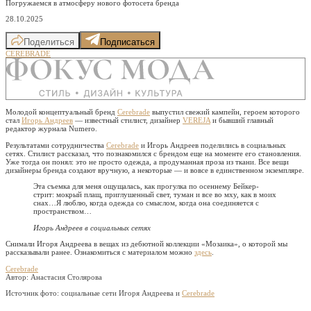
Погружаемся в атмосферу нового фотосета бренда
28.10.2025
Поделиться
Подписаться
CEREBRADE
Молодой концептуальный бренд
Cerebrade
выпустил свежий кампейн, героем которого
стал
Игорь Андреев
— известный стилист, дизайнер
VEREJA
и бывший главный
редактор журнала Numero.
Результатами сотрудничества
Cerebrade
и Игорь Андреев поделились в социальных
сетях. Стилист рассказал, что познакомился с брендом еще на моменте его становления.
Уже тогда он понял: это не просто одежда, а продуманная проза из ткани. Все вещи
дизайнеры бренда создают вручную, а некоторые — и вовсе в единственном экземпляре.
Эта съемка для меня ощущалась, как прогулка по осеннему Бейкер-
стрит: мокрый плащ, приглушенный свет, туман и все во мху, как в моих
снах…Я люблю, когда одежда со смыслом, когда она соединяется с
пространством…
Игорь Андреев в социальных сетях
Снимали Игоря Андреева в вещах из дебютной коллекции «Мозаика», о которой мы
рассказывали ранее. Ознакомиться с материалом можно
здесь
.
Cerebrade
Автор: Анастасия Столярова
Источник фото:
социальные сети Игоря Андреева и
Cerebrade