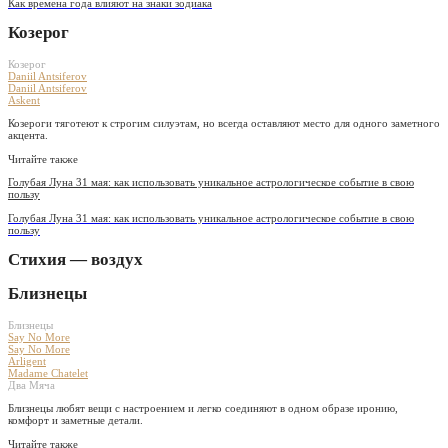
Как времена года влияют на знаки зодиака
Козерог
Козерог
Daniil Antsiferov
Daniil Antsiferov
Askent
Козероги тяготеют к строгим силуэтам, но всегда оставляют место для одного заметного
акцента.
Читайте также
Голубая Луна 31 мая: как использовать уникальное астрологическое событие в свою
пользу
Голубая Луна 31 мая: как использовать уникальное астрологическое событие в свою
пользу
Стихия — воздух
Близнецы
Близнецы
Say No More
Say No More
Arligent
Madame Chatelet
Два Мяча
Близнецы любят вещи с настроением и легко соединяют в одном образе иронию,
комфорт и заметные детали.
Читайте также