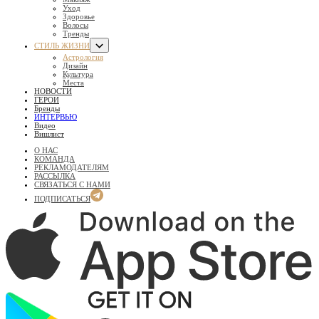
Уход
Здоровье
Волосы
Тренды
СТИЛЬ ЖИЗНИ
Астрология
Дизайн
Культура
Места
НОВОСТИ
ГЕРОИ
Бренды
ИНТЕРВЬЮ
Видео
Вишлист
О НАС
КОМАНДА
РЕКЛАМОДАТЕЛЯМ
РАССЫЛКА
СВЯЗАТЬСЯ С НАМИ
ПОДПИСАТЬСЯ