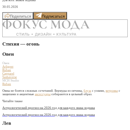
30.05.2026
Поделиться
Подписаться
Стихия — огонь
Овен
Овен
Arligent
Ruban
Capparel
Sashaverse
MCH Studio
Ruban
Овны не боятся сложных сочетаний. Бермуды из овчины,
блуза
с узлами,
ветровка
с
защипами и акцентные
аксессуары
собираются в цельный образ.
Читайте также
Астрологический прогноз на 2026 год для каждого знака зодиака
Астрологический прогноз на 2026 год для каждого знака зодиака
Лев