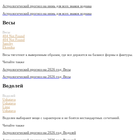
Астрологический прогноз на июнь для всех знаков зодиака
Астрологический прогноз на июнь для всех знаков зодиака
Весы
Весы
404 Not Found
404 Not Found
Sanchy
Ekonika
Весы тяготеют к выверенным образам, где все держится на балансе формы и фактуры.
Читайте также
Астрологический прогноз на 2026 год: Весы
Астрологический прогноз на 2026 год: Весы
Водолей
Водолей
Ushatava
Ushatava
Lime
Ushatava
Водолеи выбирают вещи с характером и не боятся нестандартных сочетаний.
Читайте также
Астрологический прогноз на 2026 год: Водолей
Астрологический прогноз на 2026 год: Водолей