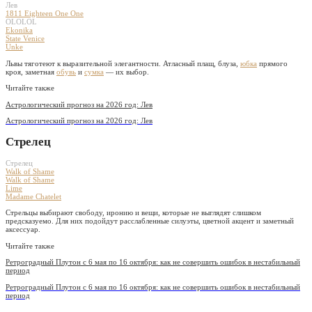
Лев
1811 Eighteen One One
OLOLOL
Ekonika
State Venice
Unke
Львы тяготеют к выразительной элегантности. Атласный плащ, блуза,
юбка
прямого
кроя, заметная
обувь
и
сумка
— их выбор.
Читайте также
Астрологический прогноз на 2026 год: Лев
Астрологический прогноз на 2026 год: Лев
Стрелец
Стрелец
Walk of Shame
Walk of Shame
Lime
Madame Chatelet
Стрельцы выбирают свободу, иронию и вещи, которые не выглядят слишком
предсказуемо. Для них подойдут расслабленные силуэты, цветной акцент и заметный
аксессуар.
Читайте также
Ретроградный Плутон с 6 мая по 16 октября: как не совершить ошибок в нестабильный
период
Ретроградный Плутон с 6 мая по 16 октября: как не совершить ошибок в нестабильный
период