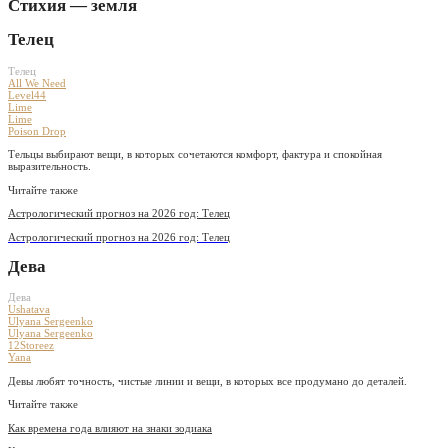
Стихия — земля
Телец
Телец
All We Need
Level44
Lime
Lime
Poison Drop
Тельцы выбирают вещи, в которых сочетаются комфорт, фактура и спокойная
выразительность.
Читайте также
Астрологический прогноз на 2026 год: Телец
Астрологический прогноз на 2026 год: Телец
Дева
Дева
Ushatava
Ulyana Sergeenko
Ulyana Sergeenko
12Storeez
Yana
Девы любят точность, чистые линии и вещи, в которых все продумано до деталей.
Читайте также
Как времена года влияют на знаки зодиака