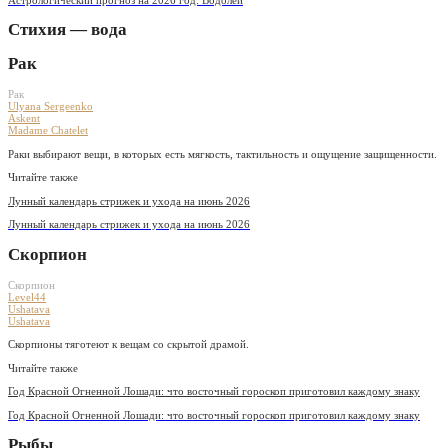
Стихия — вода
Рак
Рак
Ulyana Sergeenko
Askent
Madame Chatelet
Раки выбирают вещи, в которых есть мягкость, тактильность и ощущение защищенности.
Читайте также
Лунный календарь стрижек и ухода на июнь 2026
Лунный календарь стрижек и ухода на июнь 2026
Скорпион
Скорпион
Level44
Ushatava
Ushatava
Скорпионы тяготеют к вещам со скрытой драмой.
Читайте также
Год Красной Огненной Лошади: что восточный гороскоп приготовил каждому знаку
Год Красной Огненной Лошади: что восточный гороскоп приготовил каждому знаку
Рыбы