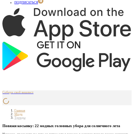
ПОДПИСАТЬСЯ
Собери свой вишлист
Главная
Мода
Тренды
Повяжи косынку: 22 модных головных убора для солнечного лета
Неважно, проводите вы лето на пляже или в городе: в жаркую погоду важно защищать