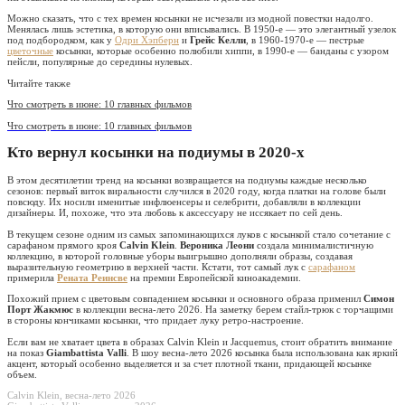
Можно сказать, что с тех времен косынки не исчезали из модной повестки надолго.
Менялась лишь эстетика, в которую они вписывались. В 1950-е — это элегантный узелок
под подбородком, как у
Одри Хэпберн
и
Грейс Келли
, в 1960-1970-е — пестрые
цветочные
косынки, которые особенно полюбили хиппи, в 1990-е — банданы с узором
пейсли, популярные до середины нулевых.
Читайте также
Что смотреть в июне: 10 главных фильмов
Что смотреть в июне: 10 главных фильмов
Кто вернул косынки на подиумы в 2020-х
В этом десятилетии тренд на косынки возвращается на подиумы каждые несколько
сезонов: первый виток виральности случился в 2020 году, когда платки на голове были
повсюду. Их носили именитые инфлюенсеры и селебрити, добавляли в коллекции
дизайнеры. И, похоже, что эта любовь к аксессуару не иссякает по сей день.
В текущем сезоне одним из самых запоминающихся луков с косынкой стало сочетание с
сарафаном прямого кроя
Calvin Klein
.
Вероника Леони
создала минималистичную
коллекцию, в которой головные уборы выигрышно дополняли образы, создавая
выразительную геометрию в верхней части. Кстати, тот самый лук с
сарафаном
примерила
Рената Реинсве
на премии Европейской киноакадемии.
Похожий прием с цветовым совпадением косынки и основного образа применил
Симон
Порт Жакмюс
в коллекции весна-лето 2026. На заметку берем стайл-трюк с торчащими
в стороны кончиками косынки, что придает луку ретро-настроение.
Если вам не хватает цвета в образах Calvin Klein и Jacquemus, стоит обратить внимание
на показ
Giambattista Valli
. В шоу весна-лето 2026 косынка была использована как яркий
акцент, который особенно выделяется и за счет плотной ткани, придающей косынке
объем.
Calvin Klein, весна-лето 2026