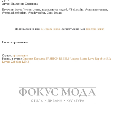
23
Автор: Екатерина Степанова
Источник фото:
Легион-медиа, архивы пресс-служб, @bellahadid, @sabrinacerpenter,
@emmachemberlain, @haileybieber, Getty Images
Подписаться на наш
Telegram-канал
Подписаться на наш
Telegram-канал
Скачать приложение
Скачать
приложение
Бренды в статье:
Снежная Королева
FASHION REBELS
Unique Fabric
Love Republic
Silk
Lovers
Zabelina
LIME