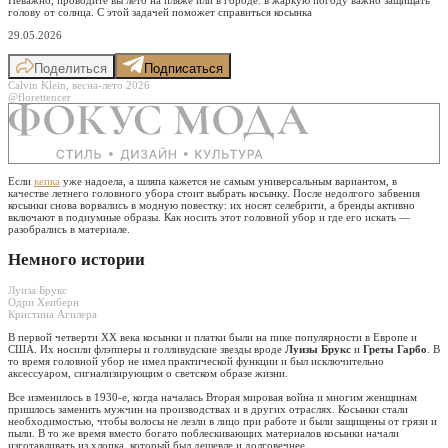
голову от солнца. С этой задачей поможет справиться косынка
29.05.2026
Поделиться
Подписаться
Calvin Klein, весна-лето 2026
@florettencer
Если
кепка
уже надоела, а шляпа кажется не самым универсальным вариантом, в
качестве летнего головного убора стоит выбрать косынку. После недолгого забвения
косынки снова ворвались в модную повестку: их носят селебрити, а бренды активно
включают в подиумные образы. Как носить этот головной убор и где его искать —
разобрались в материале.
Немного истории
Луиза Брукс
Одри Хепберн
Кристина Агилера
В первой четверти XX века косынки и платки были на пике популярности в Европе и
США. Их носили флэпперы и голливудские звезды вроде
Луизы Брукс
и
Греты Гарбо
. В
то время головной убор не имел практической функции и был исключительно
аксессуаром, сигнализирующим о светском образе жизни.
Все изменилось в 1930-е, когда началась Вторая мировая война и многим женщинам
пришлось заменить мужчин на производствах и в других отраслях. Косынки стали
необходимостью, чтобы волосы не лезли в лицо при работе и были защищены от грязи и
пыли. В то же время вместо богато поблескивающих материалов косынки начали
изготавливать из хлопка, который был дешевле и долговечнее.