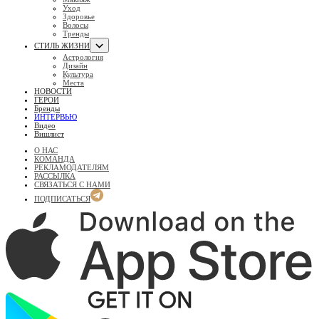
Уход
Здоровье
Волосы
Тренды
СТИЛЬ ЖИЗНИ
Астрология
Дизайн
Культура
Места
НОВОСТИ
ГЕРОИ
Бренды
ИНТЕРВЬЮ
Видео
Вишлист
О НАС
КОМАНДА
РЕКЛАМОДАТЕЛЯМ
РАССЫЛКА
СВЯЗАТЬСЯ С НАМИ
ПОДПИСАТЬСЯ