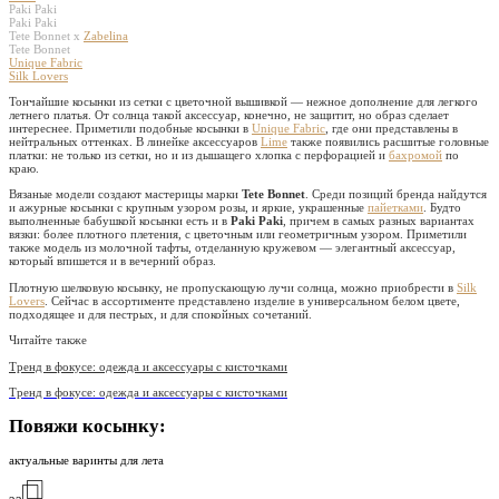
Paki Paki
Paki Paki
Tete Bonnet x
Zabelina
Tete Bonnet
Unique Fabric
Silk Lovers
Тончайшие косынки из сетки с цветочной вышивкой — нежное дополнение для легкого
летнего платья. От солнца такой аксессуар, конечно, не защитит, но образ сделает
интереснее. Приметили подобные косынки в
Unique Fabric
, где они представлены в
нейтральных оттенках. В линейке аксессуаров
Lime
также появились расшитые головные
платки: не только из сетки, но и из дышащего хлопка с перфорацией и
бахромой
по
краю.
Вязаные модели создают мастерицы марки
Tete Bonnet
. Среди позиций бренда найдутся
и ажурные косынки с крупным узором розы, и яркие, украшенные
пайетками
. Будто
выполненные бабушкой косынки есть и в
Paki Paki
, причем в самых разных вариантах
вязки: более плотного плетения, с цветочным или геометричным узором. Приметили
также модель из молочной тафты, отделанную кружевом — элегантный аксессуар,
который впишется и в вечерний образ.
Плотную шелковую косынку, не пропускающую лучи солнца, можно приобрести в
Silk
Lovers
. Сейчас в ассортименте представлено изделие в универсальном белом цвете,
подходящее и для пестрых, и для спокойных сочетаний.
Читайте также
Тренд в фокусе: одежда и аксессуары с кисточками
Тренд в фокусе: одежда и аксессуары с кисточками
Повяжи косынку:
актуальные варинты для лета