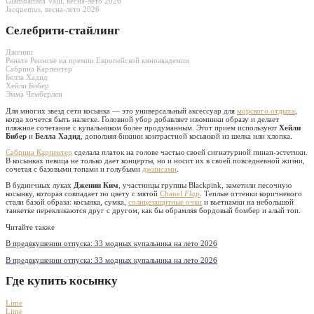
Giambattista Valli, весна-лето 2026
Jacquemus, весна-лето 2026
Селебрити-стайлинг
Дженни
Ренате Реинсве на премии Европейской киноакадемии
Сабрина Карпентер
Белла Хадид
Хейли Бибер
Эмма Чемберлен
Для многих звезд сети косынка — это универсальный аксессуар для
морского отдыха
,
когда хочется быть налегке. Головной убор добавляет изюминки образу и делает
пляжное сочетание с купальником более продуманным. Этот прием используют
Хейли
Бибер
и
Белла Хадид
, дополняя бикини контрастной косынкой из шелка или хлопка.
Сабрина Карпентер
сделала платок на голове частью своей сигнатурной пинап-эстетики.
В косынках певица не только дает концерты, но и носит их в своей повседневной жизни,
сочетая с базовыми топами и голубыми
джинсами
.
В будничных луках
Дженни Ким
, участницы группы Blackpink, заметили песочную
косынку, которая совпадает по цвету с мятой
Chanel
Flap
. Теплые оттенки коричневого
стали базой образа: косынка, сумка,
солнцезащитные очки
и вьетнамки на небольшой
танкетке перекликаются друг с другом, как бы обрамляя бордовый бомбер и алый топ.
Читайте также
В предвкушении отпуска: 33 модных купальника на лето 2026
В предвкушении отпуска: 33 модных купальника на лето 2026
Где купить косынку
Lime
Lime