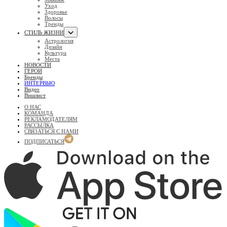
Уход
Здоровье
Волосы
Тренды
СТИЛЬ ЖИЗНИ
Астрология
Дизайн
Культура
Места
НОВОСТИ
ГЕРОИ
Бренды
ИНТЕРВЬЮ
Видео
Вишлист
О НАС
КОМАНДА
РЕКЛАМОДАТЕЛЯМ
РАССЫЛКА
СВЯЗАТЬСЯ С НАМИ
ПОДПИСАТЬСЯ