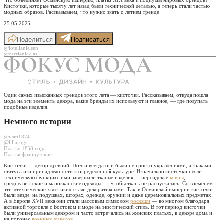
Кисточки, которые тысячу лет назад были технической деталью, а теперь стали частью
модных образов. Рассказываем, что нужно знать о летнем тренде
25.05.2026
Поделиться
Подписаться
@lotellanielsen
@carrienicklas_
Один самых изысканных трендов этого лета — кисточки. Рассказываем, откуда пошла
мода на эти элементы декора, какие бренды их используют и главное, — где покупать
подобные изделия.
Немного истории
@watt1874
@lillarugs
Платье 1868 года
Платья французские
Кисточки — декор древний. Почти всегда они были не просто украшениями, а знаками
статуса или принадлежности к определенной культуре. Изначально кисточки несли
техническую функцию: ими завершали тканые изделия — персидские
ковры
,
среднеазиатские и марокканские одежды, — чтобы ткань не распускалась. Со временем
эти «технические хвостики» стали декоративными. Так, в Османской империи кисточки
были везде: на подушках, шторах, одежде, оружии и даже церемониальных предметах.
А в Европе XVII века они стали массовым символом
роскоши
— во многом благодаря
активной торговле с Востоком и моде на экзотический стиль. В тот период кисточки
были универсальным декором и часто встречались на женских платьях, в декоре дома и
на погонах
военных жакетов
.