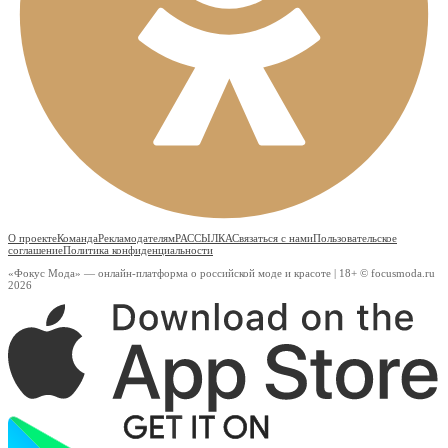
О проекте
Команда
Рекламодателям
РАССЫЛКА
Связаться с нами
Пользовательское
соглашение
Политика конфиденциальности
«Фокус Мода» — онлайн-платформа о российской моде и красоте | 18+ © focusmoda.ru
2026