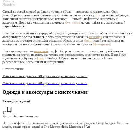
Measure
Nextdore
Самый простой способ добавить тренд в образ — подвески с кисточками. Они
разнообразят даже самый базовый лук. Такие украшения есть у
Ere
: дизайнеры бренда
дополняют кисточки натуральными камнями — яшмой, нефритом, жемчугом и
жадеитом. Похожие украшения в формате
бус-четок
можно найти и у дагестанской
марки
Measure
.
Если хочется добавить в гардероб предмет одежды с кисточками, обратите внимание на
ассортимент бренда
Adinari
. Здесь представлены баски из
жаккарда
с кисточками и
жакеты в восточном стиле. Для создания образа в стиле
бохо
подойдет комплект из
накидки и платья с узором и кисточками из коллекции бренда
Masterpeace
.
Еще один вариант —
шелковый
шарф с бахромой или кисточками, который можно
накинуть на плечи, повязать на голову или использовать в качестве пояса. Подобные
изделия есть у брендов
Izeta
и
Stelmy
. Образ с ними становится чуть более
расслабленным, элегантным и интересным.
Читайте также
Максимализм в деталях: 30 крупных серег на весну и лето
Максимализм в деталях: 30 крупных серег на весну и лето
Одежда и аксессуары с кисточками:
15 модных изделий
17
Автор: Зарина Козонова
Источник фото:
Социальные сети, официальные сайты брендов, Getty Images, Легион-
медиа, архив пресс-службы The Metropolitan Museum of Art