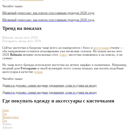
Читайте также
Шелковый ренессанс: как платок стал главным трендом 2026 года
Шелковый ренессанс: как платок стал главным трендом 2026 года
Тренд на показах
Balmain, весна-лето 2026
Ferragamo, весна-лето 2026
Сейчас кисточки и бахрома чаще всего ассоциируются с бохо и
восточным
стилем —
оба направления остаются популярными уже несколько сезонов. На показе весна-лето
2026
Balmain
активно использовал этот
декор
: кисточки появлялись и на поясах, и на
сумках.
Но чаще всего бренды используют кисточки на летних шарфах и палантинах. Например,
модный дом
Ferragamo
в своей коллекции этого сезона показал, как носить подобные
аксессуары в качестве
ремня
.
Читайте также
Дьявол в деталях: самые модные украшения, очки и сумки на весну
Дьявол в деталях: самые модные украшения, очки и сумки на весну
Где покупать одежду и аксессуары с кисточками
Izeta
Ere
Masterpeace
Ere
Stelmy
Adinari