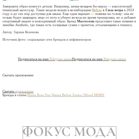
Завершить образ помогут детали. Например, кепка-козырек без верха — классический
теннисный аксессуар. Такие модели вошли в коллаборацию
Befree
x Сила ветра
в 2024
году и до сих пор доступны для заказа. Еще один вариант — повязка на голову: она не
только будет защищать лицо от пота и уберет волосы во время тренировки, но и добавит
спортивный акцент в повседневный образ. Бренд
Macrocosm
представил такие повязки в
линейке Aesthetic, где также есть холщовые сумки с принтом, отсылающими к теннису.
Автор: Зарина Козонова
Источник фото:
социальные сети брендов и инфлюенсеров
Подписаться на наш
Telegram-канал
Подписаться на наш
Telegram-канал
Скачать приложение
Скачать
приложение
Бренды в статье:
Planta Rosa
You Wanna
Befree
Zarina
2Mood
IRNBY