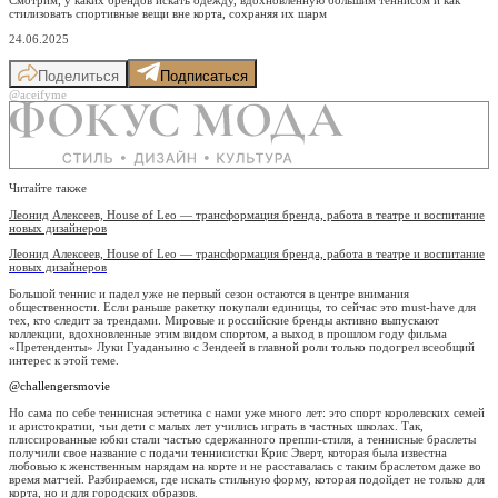
стилизовать спортивные вещи вне корта, сохраняя их шарм
24.06.2025
Поделиться
Подписаться
@aceifyme
Читайте также
Леонид Алексеев, House of Leo — трансформация бренда, работа в театре и воспитание
новых дизайнеров
Леонид Алексеев, House of Leo — трансформация бренда, работа в театре и воспитание
новых дизайнеров
Большой теннис и падел уже не первый сезон остаются в центре внимания
общественности. Если раньше ракетку покупали единицы, то сейчас это must-have для
тех, кто следит за трендами. Мировые и российские бренды активно выпускают
коллекции, вдохновленные этим видом спортом, а выход в прошлом году фильма
«Претенденты» Луки Гуаданьино с Зендеей в главной роли только подогрел всеобщий
интерес к этой теме.
@challengersmovie
Но сама по себе теннисная эстетика с нами уже много лет: это спорт королевских семей
и аристократии, чьи дети с малых лет учились играть в частных школах. Так,
плиссированные юбки стали частью сдержанного преппи-стиля, а теннисные браслеты
получили свое название с подачи теннисистки Крис Эверт, которая была известна
любовью к женственным нарядам на корте и не расставалась с таким браслетом даже во
время матчей. Разбираемся, где искать стильную форму, которая подойдет не только для
корта, но и для городских образов.