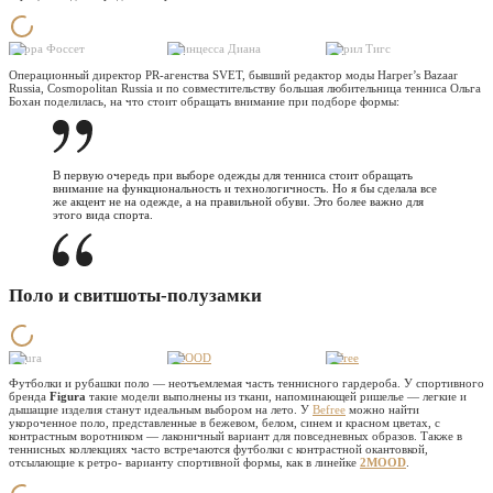
Фарра Фоссет
Принцесса Диана
Шэрил Тигс
Операционный директор PR-агенства SVET, бывший редактор моды Harper’s Bazaar
Russia, Cosmopolitan Russia и по совместительству большая любительница тенниса Ольга
Бохан поделилась, на что стоит обращать внимание при подборе формы:
В первую очередь при выборе одежды для тенниса стоит обращать
внимание на функциональность и технологичность. Но я бы сделала все
же акцент не на одежде, а на правильной обуви. Это более важно для
этого вида спорта.
Поло и свитшоты-полузамки
Figura
2MOOD
Befree
Футболки и рубашки поло — неотъемлемая часть теннисного гардероба. У спортивного
бренда
Figura
такие модели выполнены из ткани, напоминающей ришелье — легкие и
дышащие изделия станут идеальным выбором на лето. У
Befree
можно найти
укороченное поло, представленные в бежевом, белом, синем и красном цветах, с
контрастным воротником — лаконичный вариант для повседневных образов. Также в
теннисных коллекциях часто встречаются футболки с контрастной окантовкой,
отсылающие к ретро- варианту спортивной формы, как в линейке
2MOOD
.