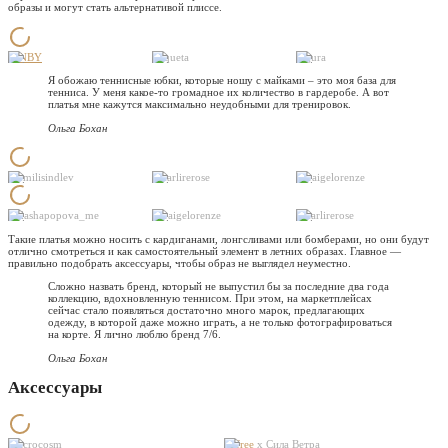
образы и могут стать альтернативой плиссе.
IRNBY
Raqueta
Figura
Я обожаю теннисные юбки, которые ношу с майками – это моя база для
тенниса. У меня какое-то громадное их количество в гардеробе. А вот
платья мне кажутся максимально неудобными для тренировок.
Ольга Бохан
@emilisindlev
@carlirerose
@paigelorenze
@dashapopova_me
@paigelorenze
@carlirerose
Такие платья можно носить с кардиганами, лонгсливами или бомберами, но они будут
отлично смотреться и как самостоятельный элемент в летних образах. Главное —
правильно подобрать аксессуары, чтобы образ не выглядел неуместно.
Сложно назвать бренд, который не выпустил бы за последние два года
коллекцию, вдохновленную теннисом. При этом, на маркетплейсах
сейчас стало появляться достаточно много марок, предлагающих
одежду, в которой даже можно играть, а не только фотографироваться
на корте. Я лично люблю бренд 7/6.
Ольга Бохан
Аксессуары
Macrocosm
Befree
х Сила Ветра