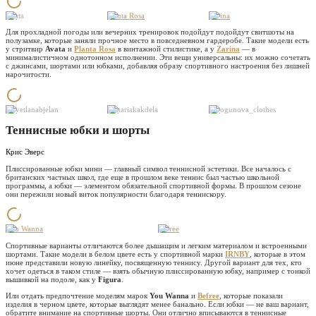
Avata
Planta Rosa
Zarina
Для прохладной погоды или вечерних тренировок подойдут подойдут свитшоты на
полузамке, которые заняли прочное место в повседневном гардеробе. Такие модели есть
у стритвир
Avata
и
Planta Rosa
в винтажной стилистике, а у
Zarina
— в
минималистичном однотонном исполнении. Эти вещи универсальны: их можно сочетать
с джинсами, шортами или юбками, добавляя образу спортивного настроения без лишней
нарочитости.
@svetlanabjelan
@mariakakdela
@bogunova_clothes
Теннисные юбки и шорты
Крис Эверс
Плиссированные юбки мини — главный символ теннисной эстетики. Все началось с
британских частных школ, где еще в прошлом веке теннис был частью школьной
программы, а юбки — элементом обязательной спортивной формы. В прошлом сезоне
они пережили новый виток популярности благодаря теннискору.
You Wanna
Befree
Спортивные варианты отличаются более дышащим и легким материалом и встроенными
шортами. Такие модели в белом цвете есть у спортивной марки
IRNBY
, которые в этом
июне представили новую линейку, посвященную теннису. Другой вариант для тех, кто
хочет одеться в таком стиле — взять обычную плиссированную юбку, например с тонкой
вышивкой на подоле, как у
Figura
.
Или отдать предпочтение моделям марок
You
Wanna
и
Befree
, которые показали
изделия в черном цвете, которые выглядят менее банально. Если юбки — не ваш вариант,
обратите внимание на спортивные шорты. Они отлично вписываются в теннисные