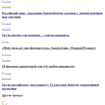
Красота
Макияж
Российский люкс: локальные бьюти-бренды, которые с лихвой заменили
нам ушедшие
Красота
Макияж
Гид по кистям для макияжа — советы визажиста
Герои
«Мой стиль все еще формируется»: бьюти-блиц с Фаризой Родригез
Красота
Макияж
10 нюдовых карандашей для губ: выбор визажистов
Красота
Макияж
Гид по российскому массмаркету: 12 классных брендов декоративной
косметики
Другие бренды