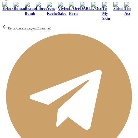
Erborian
Romanovamakeup
Beauty
Librederm
Yves
Vivienne
L'Oréal
DARLING*
L'Occitane
To
Shiseido
The
Bomb
Rocher
Sabo
Paris
My
Act
Skin
Вернуться в раздел "
Бренды
"