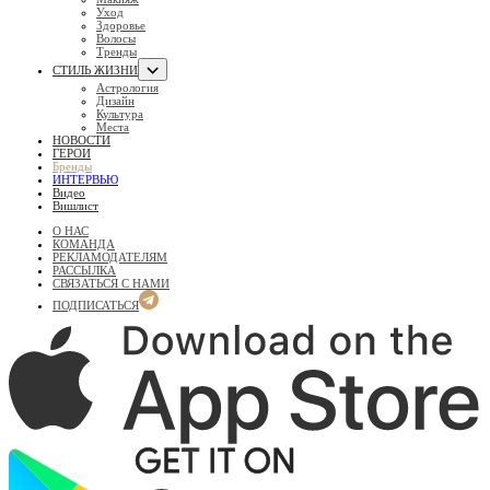
Уход
Здоровье
Волосы
Тренды
СТИЛЬ ЖИЗНИ
Астрология
Дизайн
Культура
Места
НОВОСТИ
ГЕРОИ
Бренды
ИНТЕРВЬЮ
Видео
Вишлист
О НАС
КОМАНДА
РЕКЛАМОДАТЕЛЯМ
РАССЫЛКА
СВЯЗАТЬСЯ С НАМИ
ПОДПИСАТЬСЯ