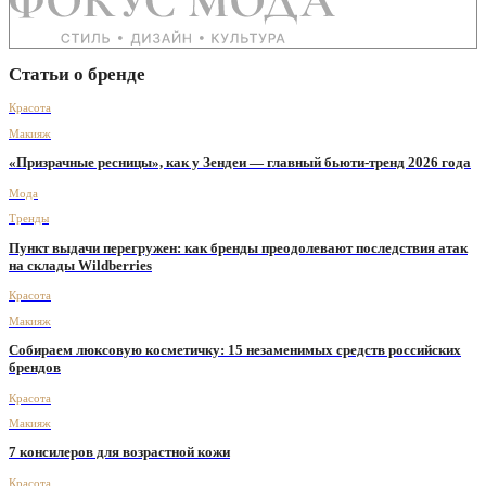
Статьи о бренде
Красота
Макияж
«Призрачные ресницы», как у Зендеи — главный бьюти-тренд 2026 года
Мода
Тренды
Пункт выдачи перегружен: как бренды преодолевают последствия атак
на склады Wildberries
Красота
Макияж
Собираем люксовую косметичку: 15 незаменимых средств российских
брендов
Красота
Макияж
7 консилеров для возрастной кожи
Красота