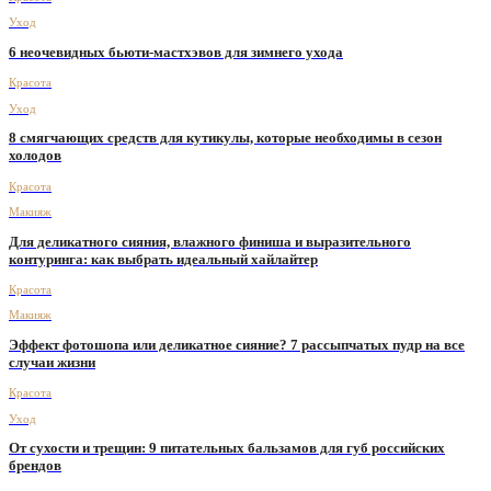
Уход
6 неочевидных бьюти-мастхэвов для зимнего ухода
Красота
Уход
8 смягчающих средств для кутикулы, которые необходимы в сезон
холодов
Красота
Макияж
Для деликатного сияния, влажного финиша и выразительного
контуринга: как выбрать идеальный хайлайтер
Красота
Макияж
Эффект фотошопа или деликатное сияние? 7 рассыпчатых пудр на все
случаи жизни
Красота
Уход
От сухости и трещин: 9 питательных бальзамов для губ российских
брендов