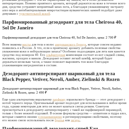
интерпретации. Помимо приятного аромата, который держится на коже в течение всего
дня, средство устраняет неприятный запах пота, а благодаря увлажняющему экстракту
алоэ вера и антибактериальным микрочастицам вулканических камней подойдет даже
девушкам с
чувствительной кожей
.
Парфюмированный дезодорант для тела Cheirosa 40,
Sol De Janeiro
Парфюмированный дезодорант для тела Cheirosa 40, Sol De Janeiro, цена: 2 700 ₽
Всем знакомы
мисты
для тела и волос
американского бренда
, которые совсем недавно
появились и в России. А что, если к приятному аромату добавить полезные свойства
увлажнения кожи и нейтрализации запаха? Особенно подходящим для лета нам кажется
средство под номером 40. Его
ольфакторная
композиция состоит из нот сладкой сливы,
жасмина, орхидеи и ванили. Дезодорант оставит легкий шлейф, который будет
держаться несколько часов, а также поможет выровнять тон кожи благодаря
ухаживающим ингредиентам в составе.
Дезодорант-антиперспирант шариковый для тела
Black Pepper, Vetiver, Neroli, Amber, Zielinski & Rozen
Дезодорант-антиперспирант шариковый для тела Black Pepper, Vetiver, Neroli, Amber,
Zielinski & Rozen, цена: 2 490 ₽
Еще одна альтернатива виральному
парфюму
израильского бренда — этот дезодорант с
нотой черного перца. Оригинальный аромат подходит для использования в любое время
года, однако некоторым для лета он может казаться слегка резким. Советуем
присмотреться к дезодоранту-антиперспиранту с такой же парфюмерной пирамидой,
только с более нежной отдушкой. В основе формулы средства — аллантоин и пудра алоэ,
которые славятся своими
успокаивающими
и регенерирующими свойствами, поэтому
его можно смело использовать после
бритья
или
загара
,.
Парфюмированный дезодорант-спрей Eau