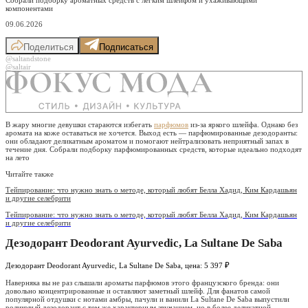
компонентами
09.06.2026
Поделиться
Подписаться
@saltandstone
@saltair
В жару многие девушки стараются избегать
парфюмов
из-за яркого шлейфа. Однако без
аромата на коже оставаться не хочется. Выход есть — парфюмированные дезодоранты:
они обладают деликатным ароматом и помогают нейтрализовать неприятный запах в
течение дня. Собрали подборку парфюмированных средств, которые идеально подходят
на лето
Читайте также
Тейпирование: что нужно знать о методе, который любят Белла Хадид, Ким Кардашьян
и другие селебрити
Тейпирование: что нужно знать о методе, который любят Белла Хадид, Ким Кардашьян
и другие селебрити
Дезодорант Deodorant Ayurvedic, La Sultane De Saba
Дезодорант Deodorant Ayurvedic, La Sultane De Saba, цена: 5 397 ₽
Наверняка вы не раз слышали ароматы парфюмов этого французского бренда: они
довольно концентрированные и оставляют заметный шлейф. Для фанатов самой
популярной отдушки с нотами амбры, пачули и ванили La Sultane De Saba выпустили
роликовый дезодорант с тем же характерным звучанием, но в более деликатной