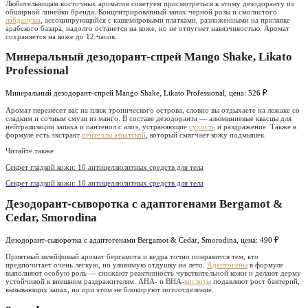
Любительницам восточных ароматов советуем присмотреться к этому дезодоранту из
обширной линейки бренда. Концентрированный запах черной розы и смолистого
лабданума
, ассоциирующийся с кашемировыми платками, разложенными на прилавке
арабского базара, надолго останется на коже, но не отпугнет навязчивостью. Аромат
сохраняется на коже до 12 часов.
Минеральный дезодорант-спрей Mango Shake, Likato
Professional
Минеральный дезодорант-спрей Mango Shake, Likato Professional, цена: 526 ₽
Аромат перенесет вас на пляж тропического острова, словно вы отдыхаете на лежаке со
сладким и сочным смузи из манго. В составе дезодоранта — алюминиевые квасцы для
нейтрализации запаха и пантенол с алоэ, устраняющие
сухость
и раздражение. Также в
формуле есть экстракт
центеллы азиатской
, который смягчает кожу подмышек.
Читайте также
Секрет гладкой кожи: 10 антицеллюлитных средств для тела
Секрет гладкой кожи: 10 антицеллюлитных средств для тела
Дезодорант-сыворотка с адаптогенами Bergamot &
Cedar, Smorodina
Дезодорант-сыворотка с адаптогенами Bergamot & Cedar, Smorodina, цена: 490 ₽
Приятный шлейфовый аромат бергамота и кедра точно понравится тем, кто
предпочитает очень легкую, но уловимую отдушку на лето.
Адаптогены
в формуле
выполняют особую роль — снижают реактивность чувствительной кожи и делают дерму
устойчивой к внешним раздражителям. АНА- и ВНА-
кислоты
подавляют рост бактерий,
вызывающих запах, но при этом не блокируют потоотделение.