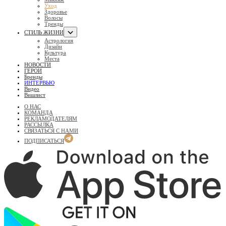
Уход
Здоровье
Волосы
Тренды
СТИЛЬ ЖИЗНИ
Астрология
Дизайн
Культура
Места
НОВОСТИ
ГЕРОИ
Бренды
ИНТЕРВЬЮ
Видео
Вишлист
О НАС
КОМАНДА
РЕКЛАМОДАТЕЛЯМ
РАССЫЛКА
СВЯЗАТЬСЯ С НАМИ
ПОДПИСАТЬСЯ