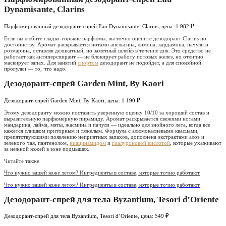
Dynamisante, Clarins
Парфюмированный дезодорант-спрей Eau Dynamisante, Clarins, цена: 1 982 ₽
Если вы любите сладко-горькие парфюмы, вы точно оцените дезодорант Clarins по
достоинству. Аромат раскрывается нотами апельсина, лимона, кардамона, пачули и
розмарина, оставляя деликатный, но заметный шлейф в течение дня. Это средство не
работает как антиперспирант — не блокирует работу потовых желез, но отлично
маскирует запах. Для занятий
спортом
дезодорант не подойдет, а для спокойной
прогулки — то, что надо.
Дезодорант-спрей Garden Mint, By Kaori
Дезодорант-спрей Garden Mint, By Kaori, цена: 1 190 ₽
Этому дезодоранту можно поставить уверенную оценку 10/10 за хороший состав и
выразительную парфюмерную пирамиду. Аромат раскрывается свежими нотами
мандарина, лайма, мяты, жасмина и пачули — идеально для знойного лета, когда все
кажется слишком приторным и тяжелым. Формула с алюмокалиевыми квасцами,
препятствующими появлению неприятных запахов, дополнена экстрактами алоэ и
зеленого чая, пантенолом,
ниацинамидом
и
гиалуроновой кислотой
, которые ухаживают
за нежной кожей в зоне подмышек.
Читайте также
Что нужно вашей коже летом? Ингредиенты в составе, которые точно работают
Что нужно вашей коже летом? Ингредиенты в составе, которые точно работают
Дезодорант-спрей для тела Byzantium, Tesori d’Oriente
Дезодорант-спрей для тела Byzantium, Tesori d’Oriente, цена: 549 ₽