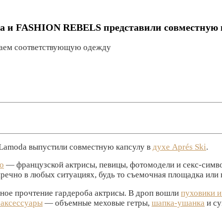
oda и FASHION REBELS представили совместную
раем соответствующую одежду
Lamoda выпустили совместную капсулу в
духе Aprés Ski
.
о
— французской актрисы, певицы, фотомодели и секс-символ
пречно в любых ситуациях, будь то съемочная площадка или
ное прочтение гардероба актрисы. В дроп вошли
пуховики и
 аксессуары
— объемные меховые гетры,
шапка-ушанка
и су