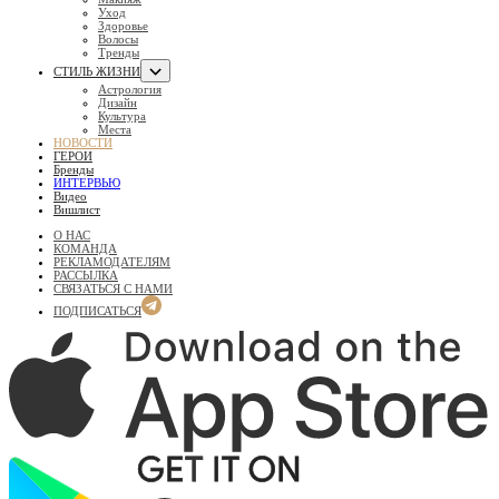
Уход
Здоровье
Волосы
Тренды
СТИЛЬ ЖИЗНИ
Астрология
Дизайн
Культура
Места
НОВОСТИ
ГЕРОИ
Бренды
ИНТЕРВЬЮ
Видео
Вишлист
О НАС
КОМАНДА
РЕКЛАМОДАТЕЛЯМ
РАССЫЛКА
СВЯЗАТЬСЯ С НАМИ
ПОДПИСАТЬСЯ