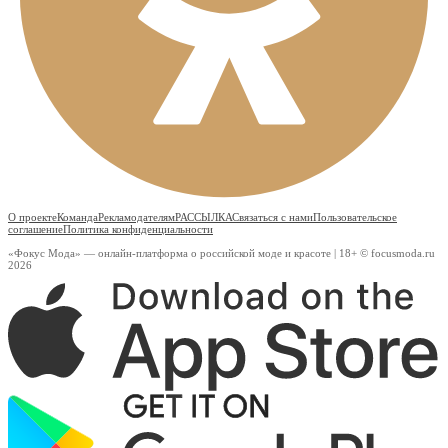
О проекте
Команда
Рекламодателям
РАССЫЛКА
Связаться с нами
Пользовательское
соглашение
Политика конфиденциальности
«Фокус Мода» — онлайн-платформа о российской моде и красоте | 18+ © focusmoda.ru
2026