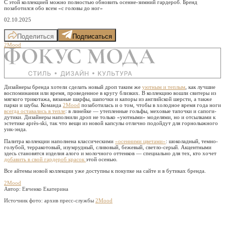
С этой коллекцией можно полностью обновить осенне-зимний гардероб. Бренд
позаботился обо всем «с головы до ног»
02.10.2025
Поделиться
Подписаться
2Mood
Дизайнеры бренда хотели сделать новый дроп таким же
уютным и теплым
, как лучшие
воспоминания или время, проведенное в кругу близких. В коллекцию вошли свитеры из
мягкого трикотажа, вязаные шарфы, шапочки и капоры из английской шерсти, а также
парки и шубы. Команда
2Mood
позаботилась и о том, чтобы в холодное время года ноги
всегда оставались в тепле
: в линейке — утепленные гольфы, меховые тапочки и сапоги-
дутики. Дизайнеры наполнили дроп не только «уютными» моделями, но и отсылками к
эстетике après-ski, так что вещи из новой капсулы отлично подойдут для горнолыжного
уик-энда.
Палитра коллекции наполнена классическими
«осенними цветами»
: шоколадный, темно-
голубой, терракотовый, изумрудный, сливовый, бежевый, светло-серый. Акцентными
здесь становятся изделия алого и молочного оттенков — специально для тех, кто хочет
добавить в свой гардероб красок
этой осенью.
Все айтемы новой коллекции уже доступны к покупке на сайте и в бутиках бренда.
2Mood
Автор: Евченко Екатерина
Источник фото:
архив пресс-службы
2Mood