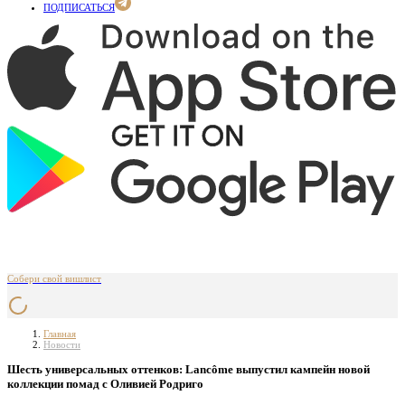
ПОДПИСАТЬСЯ
Собери свой вишлист
Главная
Новости
Шесть универсальных оттенков: Lancôme выпустил кампейн новой
коллекции помад с Оливией Родриго