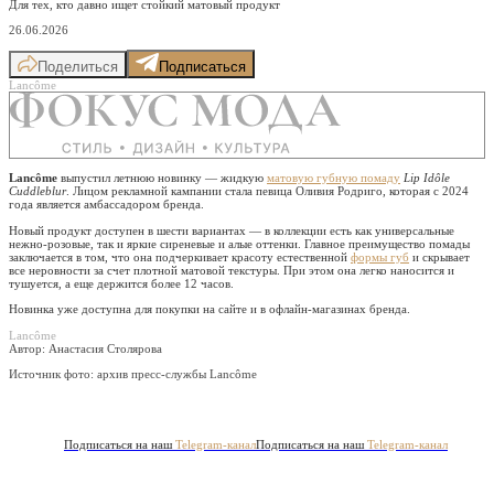
Для тех, кто давно ищет стойкий матовый продукт
26.06.2026
Поделиться
Подписаться
Lancôme
Lancôme
выпустил летнюю новинку — жидкую
матовую губную помаду
Lip Idôle
Cuddleblur
. Лицом рекламной кампании стала певица Оливия Родриго, которая с 2024
года является амбассадором бренда.
Новый продукт доступен в шести вариантах — в коллекции есть как универсальные
нежно-розовые, так и яркие сиреневые и алые оттенки. Главное преимущество помады
заключается в том, что она подчеркивает красоту естественной
формы губ
и скрывает
все неровности за счет плотной матовой текстуры. При этом она легко наносится и
тушуется, а еще держится более 12 часов.
Новинка уже доступна для покупки на сайте и в офлайн-магазинах бренда.
Lancôme
Автор: Анастасия Столярова
Источник фото:
архив пресс-службы Lancôme
Подписаться на наш
Telegram-канал
Подписаться на наш
Telegram-канал