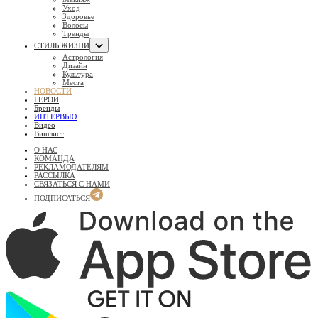
Уход
Здоровье
Волосы
Тренды
СТИЛЬ ЖИЗНИ
Астрология
Дизайн
Культура
Места
НОВОСТИ
ГЕРОИ
Бренды
ИНТЕРВЬЮ
Видео
Вишлист
О НАС
КОМАНДА
РЕКЛАМОДАТЕЛЯМ
РАССЫЛКА
СВЯЗАТЬСЯ С НАМИ
ПОДПИСАТЬСЯ