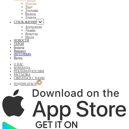
Макияж
Уход
Здоровье
Волосы
Тренды
СТИЛЬ ЖИЗНИ
Астрология
Дизайн
Культура
Места
НОВОСТИ
ГЕРОИ
Бренды
Вишлист
ИНТЕРВЬЮ
Видео
О НАС
КОМАНДА
РЕКЛАМОДАТЕЛЯМ
РАССЫЛКА
СВЯЗАТЬСЯ С НАМИ
ПОДПИСАТЬСЯ