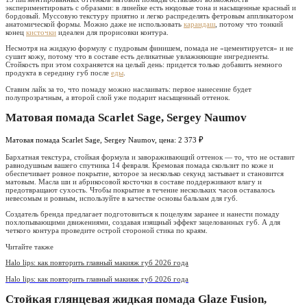
экспериментировать с образами: в линейке есть нюдовые тона и насыщенные красный и
бордовый. Муссовую текстуру приятно и легко распределять фетровым аппликатором
анатомической формы. Можно даже не использовать
карандаш
, потому что тонкий
конец
кисточки
идеален для прорисовки контура.
Несмотря на жидкую формулу с пудровым финишем, помада не «цементируется» и не
сушит кожу, потому что в составе есть деликатные увлажняющие ингредиенты.
Стойкость при этом сохраняется на целый день: придется только добавить немного
продукта в середину губ после
еды
.
Ставим лайк за то, что помаду можно наслаивать: первое нанесение будет
полупрозрачным, а второй слой уже подарит насыщенный оттенок.
Матовая помада Scarlet Sage, Sergey Naumov
Матовая помада Scarlet Sage, Sergey Naumov, цена: 2 373 ₽
Бархатная текстура, стойкая формула и завораживающий оттенок — то, что не оставит
равнодушным вашего спутника 14 февраля. Кремовая помада скользит по коже и
обеспечивает ровное покрытие, которое за несколько секунд застывает и становится
матовым. Масла ши и абрикосовой косточки в составе поддерживают влагу и
предотвращают сухость. Чтобы покрытие в течение нескольких часов оставалось
невесомым и ровным, используйте в качестве основы бальзам для губ.
Создатель бренда предлагает подготовиться к поцелуям заранее и нанести помаду
похлопывающими движениями, создавая изящный эффект зацелованных губ. А для
четкого контура проведите острой стороной стика по краям.
Читайте также
Halo lips: как повторить главный макияж губ 2026 года
Halo lips: как повторить главный макияж губ 2026 года
Стойкая глянцевая жидкая помада Glaze Fusion,