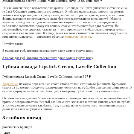
Жидкая помада для губ Liquid Matte Lipstick, Alvin D’or, цена: 608 ₽
Ищете классическое вельветовое покрытие и совпадение цвета упаковки с оттенком на
губах? Обратите внимание на эту помаду. В ней все максимально просто: кремовая,
нежная текстура поддается растушевке, после чего прочно фиксируется, а матовый
финиш выглядит привлекательно даже без предварительного питания губ. Можно
нанести помаду плотно для получения насыщенного оттенка или распределить
небольшое количество продукта тонким слоем, чтобы цвет был едва заметен. Не
переживайте, что средство скатается — оно прилегает к губам словно вторая кожа и
сохраняется на целый день. К слову, такая высокая стойкость не вызывает затруднений
при снятии макияжа — справится обычная
мицеллярная вода
.
Читайте также
8 масок для губ, которые восстановят даже самую сухую кожу
8 масок для губ, которые восстановят даже самую сухую кожу
Губная помада Lipstick Cream, Lavelle Collection
Губная помада Lipstick Cream, Lavelle Collection, цена: 397 ₽
Бюджетная
находка поразила нас своей стойкостью и сатиновым финишем. Кремовая
текстура позволяет продукту равномерно ложиться на губы без ощущения стянутости. В
основе формулы — масло ши, благодаря которому губы остаются увлажненными.
Оттенок можно сделать более насыщенным с помощью наслоения, но используйте такой
прием с осторожностью: первый слой немного засыхает и стойко фиксируется на губах,
а последующие ложатся как блеск. Так, помада из-за чрезмерного увлажнения может
размазаться или ощущаться липкой.
8 стойких помад
российских брендов