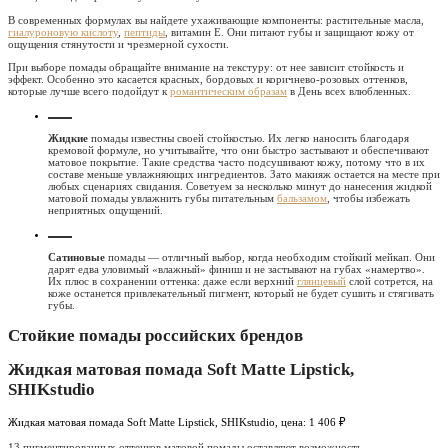
В современных формулах вы найдете ухаживающие компоненты: растительные масла,
гиалуроновую кислоту
,
пептиды
, витамин Е. Они питают губы и защищают кожу от
ощущения стянутости и чрезмерной сухости.
При выборе помады обращайте внимание на текстуру: от нее зависит стойкость и
эффект. Особенно это касается красных, бордовых и коричнево-розовых оттенков,
которые лучше всего подойдут к
романтическим образам
в День всех влюбленных.
Жидкие
помады известны своей стойкостью. Их легко наносить благодаря
кремовой формуле, но учитывайте, что они быстро застывают и обеспечивают
матовое покрытие. Такие средства часто подсушивают кожу, потому что в их
составе меньше увлажняющих ингредиентов. Зато макияж остается на месте при
любых сценариях свидания. Советуем за несколько минут до нанесения жидкой
матовой помады увлажнить губы питательным
бальзамом
, чтобы избежать
неприятных ощущений.
Сатиновые
помады — отличный выбор, когда необходим стойкий мейкап. Они
дарят едва уловимый «влажный» финиш и не застывают на губах «намертво».
Их плюс в сохранении оттенка: даже если верхний
глянцевый
слой сотрется, на
коже останется привлекательный пигмент, который не будет сушить и стягивать
губы.
Стойкие помады российских брендов
Жидкая матовая помада Soft Matte Lipstick,
SHIKstudio
Жидкая матовая помада Soft Matte Lipstick, SHIKstudio, цена: 1 406 ₽
13 пигментированных оттенков матовой помады оставляют возможность