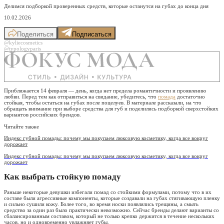
Делимся подборкой проверенных средств, которые останутся на губах до конца дня
10.02.2026
Поделиться
Подписаться
@kyliecosmetics
@typologyparis
Приближается 14 февраля — день, когда нет предела романтичности и проявлению
любви. Перед тем как отправиться на свидание, убедитесь, что
помада
достаточно
стойкая, чтобы остаться на губах после поцелуев. В материале рассказали, на что
обращать внимание при выборе средства для губ и поделились подборкой сверхстойких
вариантов российских брендов.
Читайте также
Индекс губной помады: почему мы покупаем люксовую косметику, когда все вокруг
дорожает
Индекс губной помады: почему мы покупаем люксовую косметику, когда все вокруг
дорожает
Как выбрать стойкую помаду
Раньше некоторые девушки избегали помад со стойкими формулами, потому что в их
составе были агрессивные компоненты, которые создавали на губах стягивающую пленку
и сильно сушили кожу. Более того, во время носки появлялись трещины, а смыть
средство за один раз было практически невозможно. Сейчас бренды делают варианты со
сбалансированным составом, который не только крепко держится в течение нескольких
часов, но и одновременно увлажняет губы.