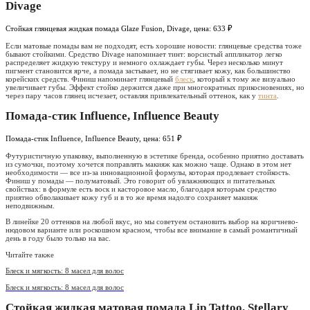
Divage
Стойкая глянцевая жидкая помада Glaze Fusion, Divage, цена: 633 ₽
Если матовые помады вам не подходят, есть хорошие новости: глянцевые средства тоже
бывают стойкими. Средство Divage напоминает тинт: ворсистый аппликатор легко
распределяет жидкую текстуру и немного охлаждает губы. Через несколько минут
пигмент становится ярче, а помада застывает, но не стягивает кожу, как большинство
корейских средств. Финиш напоминает глянцевый
блеск
, который к тому же визуально
увеличивает губы. Эффект стойко держится даже при многократных прикосновениях, но
через пару часов глянец исчезает, оставляя привлекательный оттенок, как у
тинта
.
Помада-стик Influence, Influence Beauty
Помада-стик Influence, Influence Beauty, цена: 651 ₽
Футуристичную упаковку, выполненную в эстетике бренда, особенно приятно доставать
из сумочки, поэтому хочется поправлять макияж как можно чаще. Однако в этом нет
необходимости — все из-за инновационной формулы, которая продлевает стойкость.
Финиш у помады — полуматовый. Это говорит об увлажняющих и питательных
свойствах: в формуле есть воск и касторовое масло, благодаря которым средство
приятно обволакивает кожу губ и в то же время надолго сохраняет макияж
неподвижным.
В линейке 20 оттенков на любой вкус, но мы советуем остановить выбор на коричнево-
нюдовом варианте или роскошном красном, чтобы все внимание в самый романтичный
день в году было только на вас.
Читайте также
Блеск и мягкость: 8 масел для волос
Блеск и мягкость: 8 масел для волос
Стойкая жидкая матовая помада Lip Tattoo, Stellary