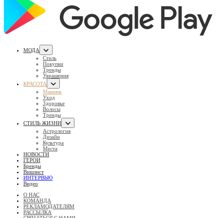
МОДА
Стиль
Покупки
Тренды
Украшения
КРАСОТА
Макияж
Уход
Здоровье
Волосы
Тренды
СТИЛЬ ЖИЗНИ
Астрология
Дизайн
Культура
Места
НОВОСТИ
ГЕРОИ
Бренды
Вишлист
ИНТЕРВЬЮ
Видео
О НАС
КОМАНДА
РЕКЛАМОДАТЕЛЯМ
РАССЫЛКА