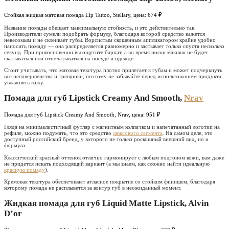
Стойкая жидкая матовая помада Lip Tattoo, Stellary, цена: 674 ₽
Название помады обещает максимальную стойкость, и это действительно так.
Производители сумели подобрать формулу, благодаря которой средство кажется
невесомым и не склеивает губы. Ворсистым скошенным аппликатором крайне удобно
наносить помаду — она распределяется равномерно и застывает только спустя несколько
секунд. При прикосновении вы ощутите бархат, а во время носки макияж не будет
скатываться или отпечатываться на посуде и одежде.
Стоит учитывать, что матовая текстура плотно прилегает к губам и может подчеркнуть
все несовершенства и трещинки, поэтому не забывайте перед использованием продукта
увлажнять кожу.
Помада для губ Lipstick Creamy And Smooth,
Nrav
Помада для губ Lipstick Creamy And Smooth, Nrav, цена: 951 ₽
Глядя на минималистичный футляр с магнитным колпачком и напечатанный логотип на
рефиле, можно подумать, что это средство
люксового сегмента
. На самом деле, это
доступный российский бренд, у которого не только роскошный внешний вид, но и
формула.
Классический красный оттенок отлично гармонирует с любым подтоном кожи, вам даже
не придется искать подходящий вариант (а мы знаем, как сложно найти идеальную
красную помаду
).
Кремовая текстура обеспечивает атласное покрытие со стойким финишем, благодаря
которому помада не расплывется за контур губ в неожиданный момент.
Жидкая помада для губ Liquid Matte Lipstick, Alvin
D’or