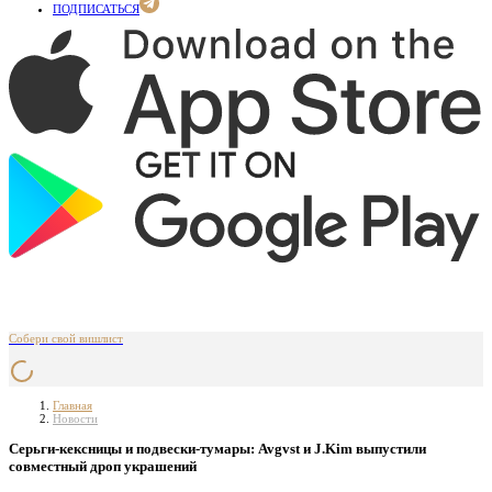
ПОДПИСАТЬСЯ
Собери свой вишлист
Главная
Новости
Серьги-кексницы и подвески-тумары: Avgvst и J.Kim выпустили
совместный дроп украшений