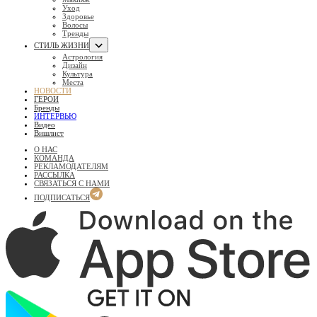
Уход
Здоровье
Волосы
Тренды
СТИЛЬ ЖИЗНИ
Астрология
Дизайн
Культура
Места
НОВОСТИ
ГЕРОИ
Бренды
ИНТЕРВЬЮ
Видео
Вишлист
О НАС
КОМАНДА
РЕКЛАМОДАТЕЛЯМ
РАССЫЛКА
СВЯЗАТЬСЯ С НАМИ
ПОДПИСАТЬСЯ