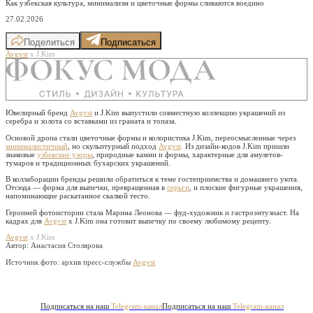
Как узбекская культура, минимализм и цветочные формы сливаются воедино
27.02.2026
Поделиться
Подписаться
Avgvst
х J.Kim
Ювелирный бренд
Avgvst
и J.Kim выпустили совместную коллекцию украшений из
серебра и золота со вставками из граната и топаза.
Основой дропа стали цветочные формы и колористика J.Kim, переосмысленные через
минималистичный
, но скульптурный подход
Avgvst
. Из дизайн-кодов J.Kim пришли
знаковые
узбекские узоры
, природные камни и формы, характерные для амулетов-
тумаров и традиционных бухарских украшений.
В коллаборации бренды решили обратиться к теме гостеприимства и домашнего уюта.
Отсюда — форма для выпечки, превращенная в
серьги
, и плоские фигурные украшения,
напоминающие раскатанное скалкой тесто.
Героиней фотоистории стала Марина Леонова — фуд-художник и гастроэнтузиаст. На
кадрах для
Avgvst
x J.Kim она готовит выпечку по своему любимому рецепту.
Avgvst
х J.Kim
Автор: Анастасия Столярова
Источник фото:
архив пресс-службы
Avgvst
Подписаться на наш
Telegram-канал
Подписаться на наш
Telegram-канал