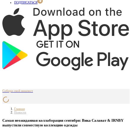
ПОДПИСАТЬСЯ
Собери свой вишлист
Главная
Новости
Самая неожиданная коллаборация сентября: Вика Салават & IRNBY
выпустили совместную коллекцию одежды