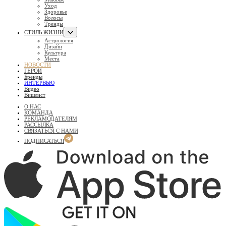
Уход
Здоровье
Волосы
Тренды
СТИЛЬ ЖИЗНИ
Астрология
Дизайн
Культура
Места
НОВОСТИ
ГЕРОИ
Бренды
ИНТЕРВЬЮ
Видео
Вишлист
О НАС
КОМАНДА
РЕКЛАМОДАТЕЛЯМ
РАССЫЛКА
СВЯЗАТЬСЯ С НАМИ
ПОДПИСАТЬСЯ