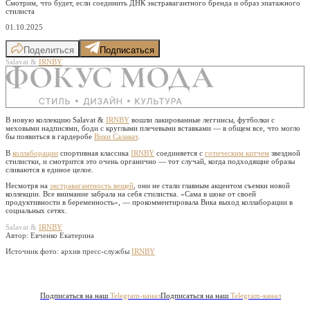
Смотрим, что будет, если соединить ДНК экстравагантного бренда и образ эпатажного
стилиста
01.10.2025
Поделиться
Подписаться
Salavat &
IRNBY
В новую коллекцию Salavat &
IRNBY
вошли лакированные леггинсы, футболки с
меховыми надписями, боди с круглыми плечевыми вставками — в общем все, что могло
бы появиться в гардеробе
Вики Салават
.
В
коллаборации
спортивная классика
IRNBY
соединяется с
готическим китчем
звездной
стилистки, и смотрится это очень органично — тот случай, когда подходящие образы
сливаются в единое целое.
Несмотря на
экстравагантность вещей
, они не стали главным акцентом съемки новой
коллекции. Все внимание забрала на себя стилистка. «Сама в шоке от своей
продуктивности в беременность», — прокомментировала Вика выход коллаборации в
социальных сетях.
Salavat &
IRNBY
Автор: Евченко Екатерина
Источник фото:
архив пресс-службы
IRNBY
Подписаться на наш
Telegram-канал
Подписаться на наш
Telegram-канал