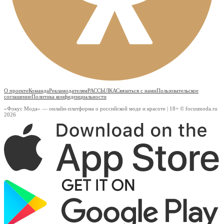
О проекте
Команда
Рекламодателям
РАССЫЛКА
Связаться с нами
Пользовательское
соглашение
Политика конфиденциальности
«Фокус Мода» — онлайн-платформа о российской моде и красоте | 18+ © focusmoda.ru
2026