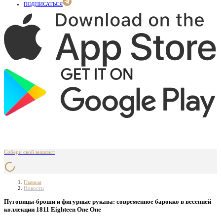
ПОДПИСАТЬСЯ
Собери свой вишлист
Главная
Новости
Пуговицы-броши и фигурные рукава: современное барокко в весенней
коллекции 1811 Eighteen One One