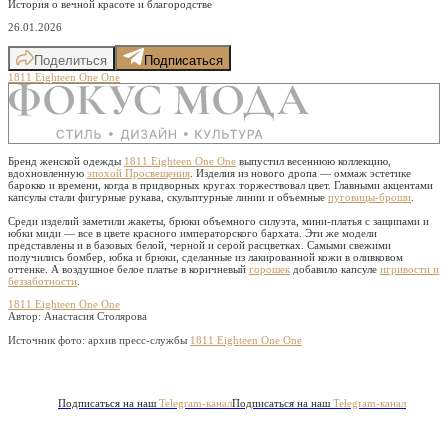
История о вечной красоте и благородстве
26.01.2026
Поделиться
Подписаться
1811 Eighteen One One
Бренд женской одежды
1811 Eighteen One One
выпустил весеннюю коллекцию,
вдохновленную
эпохой Просвещения
. Изделия из нового дропа — оммаж эстетике
барокко и времени, когда в придворных кругах торжествовал цвет. Главными акцентами
капсулы стали фигурные рукава, скульптурные линии и объемные
пуговицы-броши
.
Среди изделий заметили жакеты, брюки объемного силуэта, мини-платья с защипами и
юбки миди — все в цвете красного императорского бархата. Эти же модели
представлены и в базовых белой, черной и серой расцветках. Самыми свежими
получились бомбер, юбка и брюки, сделанные из лакированной кожи в оливковом
оттенке. А воздушное белое платье в коричневый
горошек
добавило капсуле
игривости и
беззаботности
.
1811 Eighteen One One
Автор: Анастасия Столярова
Источник фото:
архив пресс-службы
1811 Eighteen One One
Подписаться на наш
Telegram-канал
Подписаться на наш
Telegram-канал