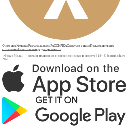
О проекте
Команда
Рекламодателям
РАССЫЛКА
Связаться с нами
Пользовательское
соглашение
Политика конфиденциальности
«Фокус Мода» — онлайн-платформа о российской моде и красоте | 18+ © focusmoda.ru
2026