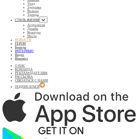
Уход
Здоровье
Волосы
Тренды
СТИЛЬ ЖИЗНИ
Астрология
Дизайн
Культура
Места
НОВОСТИ
ГЕРОИ
Бренды
ИНТЕРВЬЮ
Видео
Вишлист
О НАС
КОМАНДА
РЕКЛАМОДАТЕЛЯМ
РАССЫЛКА
СВЯЗАТЬСЯ С НАМИ
ПОДПИСАТЬСЯ