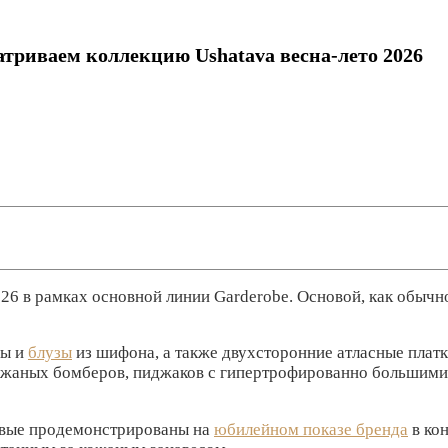
триваем коллекцию Ushatava весна-лето 2026
26 в рамках основной линии Garderobe. Основой, как обычно
ры и
блузы
из шифона, а также двухсторонние атласные плат
кожаных бомберов, пиджаков с гипертрофированно большими
ервые продемонстрированы на
юбилейном показе бренда
в ко