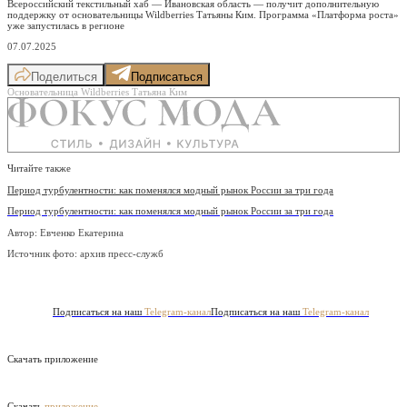
Всероссийский текстильный хаб — Ивановская область — получит дополнительную
поддержку от основательницы Wildberries Татьяны Ким. Программа «Платформа роста»
уже запустилась в регионе
07.07.2025
Поделиться
Подписаться
Основательница Wildberries Татьяна Ким
Читайте также
Период турбулентности: как поменялся модный рынок России за три года
Период турбулентности: как поменялся модный рынок России за три года
Автор: Евченко Екатерина
Источник фото:
архив пресс-служб
Подписаться на наш
Telegram-канал
Подписаться на наш
Telegram-канал
Скачать приложение
Скачать
приложение