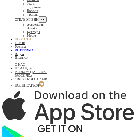
Уход
Здоровье
Волосы
Тренды
СТИЛЬ ЖИЗНИ
Астрология
Дизайн
Культура
Места
НОВОСТИ
ГЕРОИ
Бренды
ИНТЕРВЬЮ
Видео
Вишлист
О НАС
КОМАНДА
РЕКЛАМОДАТЕЛЯМ
РАССЫЛКА
СВЯЗАТЬСЯ С НАМИ
ПОДПИСАТЬСЯ