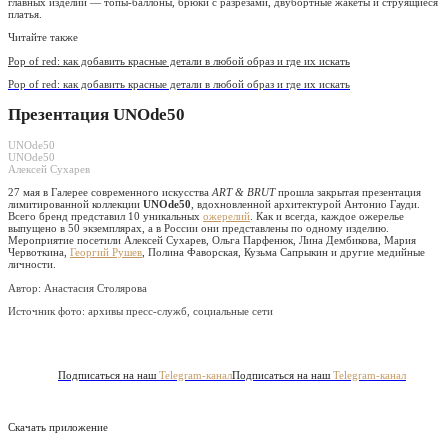
главных изделий — топы-баллоны, брюки с разрезами, двубортные жакеты и струящиеся
платья.
Читайте также
Pop of red: как добавить красные детали в любой образ и где их искать
Pop of red: как добавить красные детали в любой образ и где их искать
Презентация UNOde50
UNOde50
UNOde50
Алексей Сухарев
27 мая в Галерее современного искусства
ART & BRUT
прошла закрытая презентация
лимитированной коллекции
UNOde50
, вдохновленной архитектурой Антонио Гауди.
Всего бренд представил 10 уникальных
ожерелий
. Как и всегда, каждое ожерелье
выпущено в 50 экземплярах, а в России они представлены по одному изделию.
Мероприятие посетили Алексей Сухарев, Ольга Парфенюк, Лина Дембикова, Мария
Червоткина,
Георгий Рушев
, Полина Фаворская, Кузьма Сапрыкин и другие медийные
личности.
Автор: Анастасия Столярова
Источник фото:
архивы пресс-служб, социальные сети
Подписаться на наш
Telegram-канал
Подписаться на наш
Telegram-канал
Скачать приложение