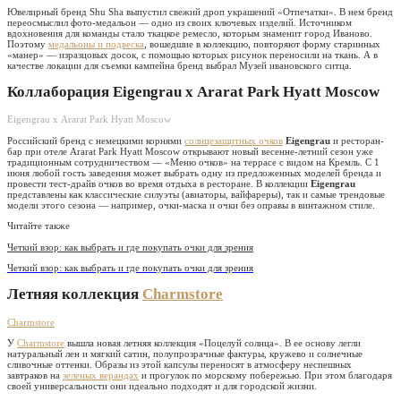
Ювелирный бренд Shu Sha выпустил свежий дроп украшений «Отпечатки». В нем бренд
переосмыслил фото-медальон — одно из своих ключевых изделий. Источником
вдохновения для команды стало ткацкое ремесло, которым знаменит город Иваново.
Поэтому
медальоны и подвеска
, вошедшие в коллекцию, повторяют форму старинных
«манер» — изразцовых досок, с помощью которых рисунок переносили на ткань. А в
качестве локации для съемки кампейна бренд выбрал Музей ивановского ситца.
Коллаборация Eigengrau х Ararat Park Hyatt Moscow
Eigengrau х Ararat Park Hyatt Moscow
Российский бренд с немецкими корнями
солнцезащитных очков
Eigengrau
и ресторан-
бар при отеле Ararat Park Hyatt Moscow открывают новый весенне-летний сезон уже
традиционным сотрудничеством — «Меню очков» на террасе с видом на Кремль. С 1
июня любой гость заведения может выбрать одну из предложенных моделей бренда и
провести тест-драйв очков во время отдыха в ресторане. В коллекции
Eigengrau
представлены как классические силуэты (авиаторы, вайфареры), так и самые трендовые
модели этого сезона — например, очки-маска и очки без оправы в винтажном стиле.
Читайте также
Четкий взор: как выбрать и где покупать очки для зрения
Четкий взор: как выбрать и где покупать очки для зрения
Летняя коллекция
Charmstore
Charmstore
У
Charmstore
вышла новая летняя коллекция «Поцелуй солнца». В ее основу легли
натуральный лен и мягкий сатин, полупрозрачные фактуры, кружево и солнечные
сливочные оттенки. Образы из этой капсулы переносят в атмосферу неспешных
завтраков на
зеленых верандах
и прогулок по морскому побережью. При этом благодаря
своей универсальности они идеально подходят и для городской жизни.