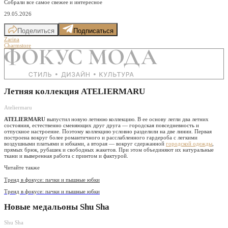
Собрали все самое свежее и интересное
29.05.2026
Поделиться
Подписаться
Zarina
Charmstore
Летняя коллекция ATELIERMARU
Ateliermaru
ATELIERMARU
выпустил новую летнюю коллекцию. В ее основу легли два летних
состояния, естественно сменяющих друг друга — городская повседневность и
отпускное настроение. Поэтому коллекцию условно разделили на две линии. Первая
построена вокруг более романтичного и расслабленного гардероба с легкими
воздушными платьями и юбками, а вторая — вокруг сдержанной
городской одежды
,
прямых брюк, рубашек и свободных жакетов. При этом объединяют их натуральные
ткани и выверенная работа с принтом и фактурой.
Читайте также
Тренд в фокусе: пачки и пышные юбки
Тренд в фокусе: пачки и пышные юбки
Новые медальоны Shu Sha
Shu Sha