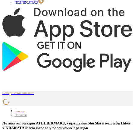
ПОДПИСАТЬСЯ
Собери свой вишлист
Главная
Новости
Летняя коллекция ATELIERMARU, украшения Shu Sha и коллаба Hikes
х KRAKATAU: что нового у российских брендов