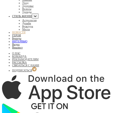
Уход
Здоровье
Волосы
Тренды
СТИЛЬ ЖИЗНИ
Астрология
Дизайн
Культура
Места
НОВОСТИ
ГЕРОИ
Бренды
ИНТЕРВЬЮ
Видео
Вишлист
О НАС
КОМАНДА
РЕКЛАМОДАТЕЛЯМ
РАССЫЛКА
СВЯЗАТЬСЯ С НАМИ
ПОДПИСАТЬСЯ