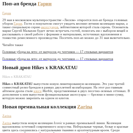
Поп-ап бренда
Гарин
Гарин
29 мая в московском мультипространстве «Лисизм» откроется поп-ап бренда головных
уборов
Гарин
. Гости и покупатели смогут увидеть весенне-летнюю коллекцию марки, а
также специальную серию
аксессуаров
, лейтмотивом которой стала сирень. Основатель
марки Сергей Малыхин будет лично встречать гостей, помогать им с выбором вещей и
рассказывать о своей работе с формами и материалами, источниках вдохновения и
тонкостях ремесленного производства. Посетить поп-ап можно до 31 мая включительно.
Читайте также
Головные уборы на лето: от матросок до чепчиков — 17 стильных вариантов
Головные уборы на лето: от матросок до чепчиков — 17 стильных вариантов
Новый дроп Hikes х KRAKATAU
Hikes х KRAKATAU
Hikes
и
KRAKATAU
выпустили новую лимитированную коллекцию. Это уже третий
совместный релиз брендов в рамках двухлетней коллаборации. На этот раз главным
айтемом дропа стали
клоги
Marble
, представленные в двух песочно-зеленых оттенках. В
дополнение к ним выпустили функциональные аксессуары — брелоки и мини-сумку,
которую можно закрепить на одном из клогов.
Новая премиальная коллекция
Zarina
Zarina
Zarina
выпустила новую коллекцию
Iconic
в рамках премиальной линии. Коллекция
вдохновлена эстетикой современного искусства. Нейтральные черные, белые и красные
цвета здесь соединились с натуральными тканями и архитектурным кроем. Среди