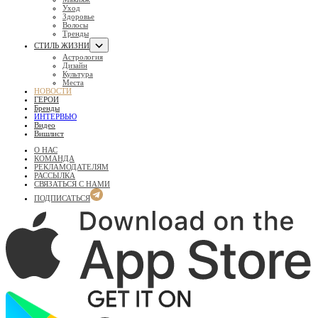
Уход
Здоровье
Волосы
Тренды
СТИЛЬ ЖИЗНИ
Астрология
Дизайн
Культура
Места
НОВОСТИ
ГЕРОИ
Бренды
ИНТЕРВЬЮ
Видео
Вишлист
О НАС
КОМАНДА
РЕКЛАМОДАТЕЛЯМ
РАССЫЛКА
СВЯЗАТЬСЯ С НАМИ
ПОДПИСАТЬСЯ